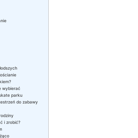
anie
młodszych
ościanie
ckiem?
ię wybierać
skate parku
zestrzeń do zabawy
rodziny
 i zrobić?
m
eżąco