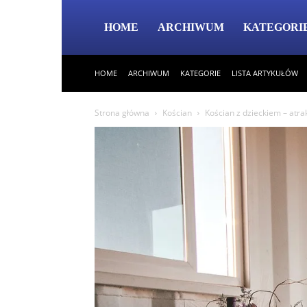
HOME
ARCHIWUM
KATEGORI
HOME
ARCHIWUM
KATEGORIE
LISTA ARTYKUŁÓW
Strona główna
Kościan
Kościan z dzieckiem – atra