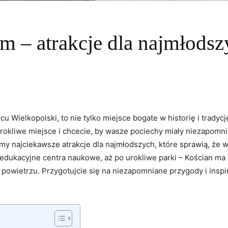
em – atrakcje dla najmłods
 Wielkopolski, to nie tylko miejsce bogate w historię i tradycj
 urokliwe miejsce i chcecie, by wasze pociechy miały niezapom
my najciekawsze atrakcje dla najmłodszych, które sprawią, że w
dukacyjne centra naukowe, aż po urokliwe parki – Kościan ma 
owietrzu. Przygotujcie się na niezapomniane przygody i inspi