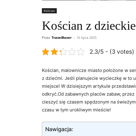
Kościan
Kościan z dziecki
Przez
TravelRover
-
16 lipca 2025
2.3/5 - (3 votes)
Kościan, malownicze miasto położone w sercu
z dziećmi. Jeśli planujecie wycieczkę w to
miejsce! W dzisiejszym artykule przedstawi
odkryć.Od zabawnych placów zabaw, przez e
cieszyć się czasem spędzonym na świeżym p
czasu w tym urokliwym mieście!
Nawigacja: