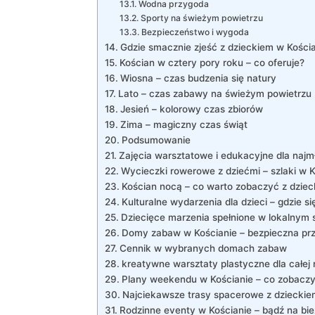
Wodna przygoda
Sporty na świeżym powietrzu
Bezpieczeństwo i wygoda
Gdzie smacznie zjeść z dzieckiem w Kości
Kościan w cztery pory roku – co oferuje?
Wiosna – czas budzenia się natury
Lato – czas zabawy na świeżym powietrzu
Jesień – kolorowy czas zbiorów
Zima – magiczny czas świąt
Podsumowanie
Zajęcia warsztatowe i edukacyjne dla naj
Wycieczki rowerowe z dziećmi – szlaki w K
Kościan nocą – co warto zobaczyć z dzie
Kulturalne wydarzenia dla dzieci – gdzie s
Dziecięce marzenia spełnione w lokalnym 
Domy zabaw w Kościanie – bezpieczna pr
Cennik w wybranych domach zabaw
kreatywne warsztaty plastyczne dla całej 
Plany weekendu w Kościanie – co zobaczyć
Najciekawsze trasy spacerowe z dzieckie
Rodzinne eventy w Kościanie – bądź na bi