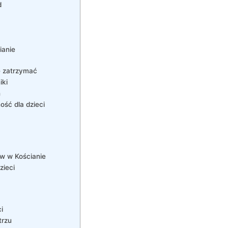
d
ianie
ę zatrzymać
iki
h
ść dla dzieci
w w Kościanie
zieci
i
trzu