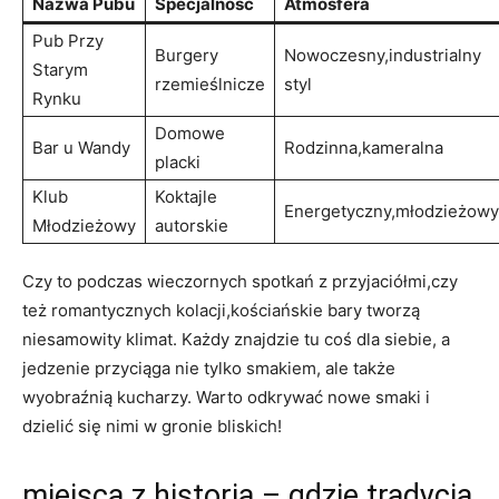
Nazwa Pubu
Specjalność
Atmosfera
Pub Przy
Burgery
Nowoczesny,industrialny
Starym
rzemieślnicze
styl
Rynku
Domowe
Bar u Wandy
Rodzinna,kameralna
placki
Klub
Koktajle
Energetyczny,młodzieżowy
Młodzieżowy
autorskie
Czy to podczas wieczornych spotkań z przyjaciółmi,czy
też romantycznych kolacji,kościańskie bary tworzą
niesamowity klimat. Każdy znajdzie tu coś dla siebie, a
jedzenie przyciąga nie tylko smakiem, ale także
wyobraźnią kucharzy. Warto odkrywać nowe smaki i
dzielić się nimi w gronie bliskich!
miejsca z historią – gdzie tradycja