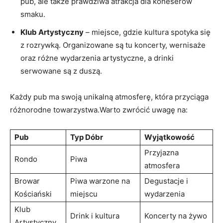
pub, ale także prawdziwa atrakcja dla koneserów
smaku.
Klub Artystyczny
– miejsce, gdzie kultura spotyka się
z rozrywką. Organizowane są tu koncerty, wernisaże
oraz różne wydarzenia artystyczne, a drinki
serwowane są z duszą.
Każdy pub ma swoją unikalną atmosferę, która przyciąga
różnorodne towarzystwa.Warto zwrócić uwagę na:
Pub
Typ Dóbr
Wyjątkowość
Przyjazna
Rondo
Piwa
atmosfera
Browar
Piwa warzone na
Degustacje i
Kościański
miejscu
wydarzenia
Klub
Drink i kultura
Koncerty na żywo
Artystyczny