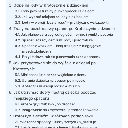
Gdzie na lody w Krotoszynie z dzieckiem
Lody jako naturalny punkt spaceru z dziećmi
Jak wybrać miejsce na lody z dzieckiem
Lody w wersji „bez stresu” – praktyczne wskazówki
Trasy na bezstresowy spacer po Krotoszynie z dziećmi
Jak planować trasę: odległości, tempo i punkty postoju
Spacer łączący centrum, lody i plac zabaw
Spacer z wózkiem – inną trasą niż z biegającym
przedszkolakiem
Przykładowa tabela planowania czasu spaceru
Jak przygotować się do wyjścia z dziećmi po
Krotoszynie
Mini checklista przed wyjściem z domu
Ubranie dziecka na spacer po mieście
Apteczka w wersji rodzic + miasto
Jak utrzymać dobry nastrój dziecka podczas
miejskiego spaceru
Proste gry i zabawy „po drodze”
Reagowanie na zmęczenie i przebodźcowanie
Krotoszyn z dziećmi w różnych porach roku
Wiosenne spacery – kiedy wszystko „startuje”
Letnie wyjścia – upał, słońce i długie wieczory