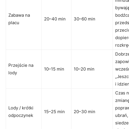
minuta
bywaj
Zabawa na
bodźca
20–40 min
30–60 min
placu
przeds
przeci
dopier
rozkrę
Dobrz
zapow
Przejście na
10–15 min
10–20 min
wcześn
lody
„Jeszc
i idzie
Czas n
zmianę
Lody / krótki
popraw
15–25 min
20–30 min
odpoczynek
ubrań,
siedze