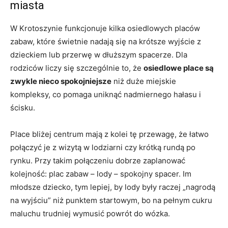
miasta
W Krotoszynie funkcjonuje kilka osiedlowych placów
zabaw, które świetnie nadają się na krótsze wyjście z
dzieckiem lub przerwę w dłuższym spacerze. Dla
rodziców liczy się szczególnie to, że
osiedlowe place są
zwykle nieco spokojniejsze
niż duże miejskie
kompleksy, co pomaga uniknąć nadmiernego hałasu i
ścisku.
Place bliżej centrum mają z kolei tę przewagę, że łatwo
połączyć je z wizytą w lodziarni czy krótką rundą po
rynku. Przy takim połączeniu dobrze zaplanować
kolejność: plac zabaw – lody – spokojny spacer. Im
młodsze dziecko, tym lepiej, by lody były raczej „nagrodą
na wyjściu” niż punktem startowym, bo na pełnym cukru
maluchu trudniej wymusić powrót do wózka.