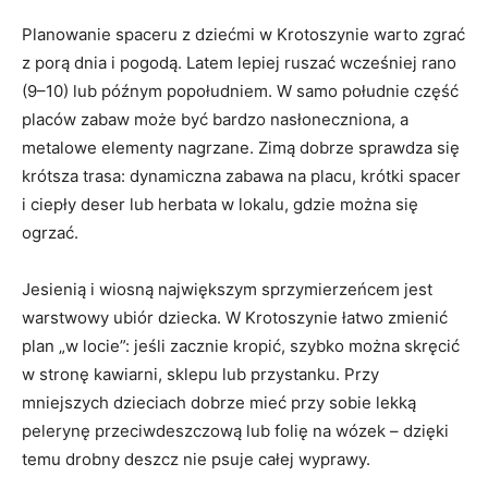
Planowanie spaceru z dziećmi w Krotoszynie warto zgrać
z porą dnia i pogodą. Latem lepiej ruszać wcześniej rano
(9–10) lub późnym popołudniem. W samo południe część
placów zabaw może być bardzo nasłoneczniona, a
metalowe elementy nagrzane. Zimą dobrze sprawdza się
krótsza trasa: dynamiczna zabawa na placu, krótki spacer
i ciepły deser lub herbata w lokalu, gdzie można się
ogrzać.
Jesienią i wiosną największym sprzymierzeńcem jest
warstwowy ubiór dziecka. W Krotoszynie łatwo zmienić
plan „w locie”: jeśli zacznie kropić, szybko można skręcić
w stronę kawiarni, sklepu lub przystanku. Przy
mniejszych dzieciach dobrze mieć przy sobie lekką
pelerynę przeciwdeszczową lub folię na wózek – dzięki
temu drobny deszcz nie psuje całej wyprawy.