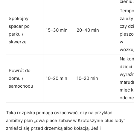
cieniu.
Tempo
Spokojny
zależy
spacer po
czy dz
15–30 min
20–40 min
parku /
pieszo
skwerze
w
wózku/
Na koń
dzieci
Powrót do
wyraźn
domu /
10–20 min
10–20 min
marudn
samochodu
mieć k
odcine
Taka rozpiska pomaga oszacować, czy na przykład
ambitny plan „dwa place zabaw w Krotoszynie plus lody”
zmieści się przed drzemką albo kolacją. Jeśli