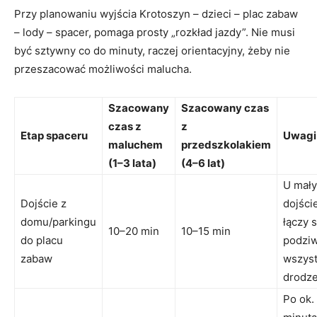
Przy planowaniu wyjścia Krotoszyn – dzieci – plac zabaw
– lody – spacer, pomaga prosty „rozkład jazdy”. Nie musi
być sztywny co do minuty, raczej orientacyjny, żeby nie
przeszacować możliwości malucha.
Szacowany
Szacowany czas
czas z
z
Etap spaceru
Uwagi 
maluchem
przedszkolakiem
(1–3 lata)
(4–6 lat)
U mały
Dojście z
dojści
domu/parkingu
łączy s
10–20 min
10–15 min
do placu
podzi
zabaw
wszyst
drodze
Po ok.