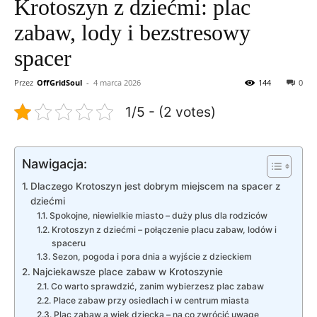
Krotoszyn z dziećmi: plac
zabaw, lody i bezstresowy
spacer
Przez
OffGridSoul
-
4 marca 2026
144
0
1/5 - (2 votes)
Nawigacja:
Dlaczego Krotoszyn jest dobrym miejscem na spacer z
dziećmi
Spokojne, niewielkie miasto – duży plus dla rodziców
Krotoszyn z dziećmi – połączenie placu zabaw, lodów i
spaceru
Sezon, pogoda i pora dnia a wyjście z dzieckiem
Najciekawsze place zabaw w Krotoszynie
Co warto sprawdzić, zanim wybierzesz plac zabaw
Place zabaw przy osiedlach i w centrum miasta
Plac zabaw a wiek dziecka – na co zwrócić uwagę