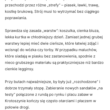
przechodzi przez różne „strefy” – piasek, ławki, trawę,
kostkę brukową. Strój musi to wytrzymać bez ciągłego
poprawiania.
Sprawdza się zasada „warstw”: koszulka, cienka bluza,
lekka kurtka w chłodniejszy dzień. Zamiast jednej grubej
warstwy lepiej mieć dwie cieńsze, które łatwiej zdjąć i
wcisnąć do wózka czy torby. W przypadku maluchów,
które siadają w piasku bez zastanowienia, spodnie z
nieco grubszego materiału są praktyczniejsze niż bardzo
cienkie legginsy.
Przy butach najważniejsze, by były już „rozchodzone” i
dobrze trzymały stopę. Zabieranie nowych sandałów „na
testy” połączone z rundą po rynku i placu zabaw w
Krotoszynie kończy się często otarciami i płaczem w
połowie drogi.