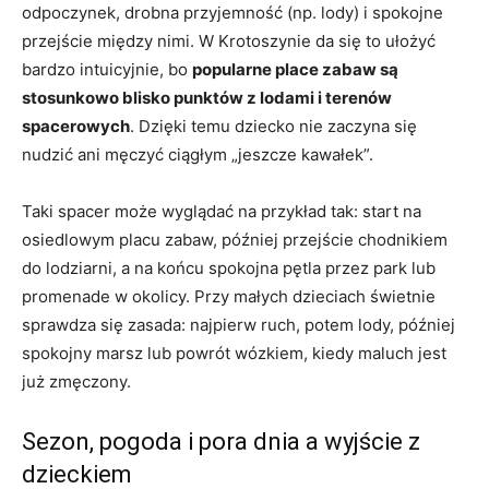
odpoczynek, drobna przyjemność (np. lody) i spokojne
przejście między nimi. W Krotoszynie da się to ułożyć
bardzo intuicyjnie, bo
popularne place zabaw są
stosunkowo blisko punktów z lodami i terenów
spacerowych
. Dzięki temu dziecko nie zaczyna się
nudzić ani męczyć ciągłym „jeszcze kawałek”.
Taki spacer może wyglądać na przykład tak: start na
osiedlowym placu zabaw, później przejście chodnikiem
do lodziarni, a na końcu spokojna pętla przez park lub
promenade w okolicy. Przy małych dzieciach świetnie
sprawdza się zasada: najpierw ruch, potem lody, później
spokojny marsz lub powrót wózkiem, kiedy maluch jest
już zmęczony.
Sezon, pogoda i pora dnia a wyjście z
dzieckiem