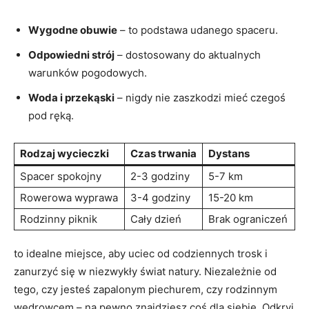
Wygodne obuwie
– to podstawa udanego spaceru.
Odpowiedni strój
– dostosowany do aktualnych
warunków pogodowych.
Woda i przekąski
– nigdy nie zaszkodzi mieć czegoś
pod ręką.
Rodzaj wycieczki
Czas trwania
Dystans
Spacer spokojny
2-3 godziny
5-7 km
Rowerowa wyprawa
3-4 godziny
15-20 km
Rodzinny piknik
Cały dzień
Brak ograniczeń
to idealne miejsce, aby uciec od codziennych trosk i
zanurzyć się w niezwykły świat natury. Niezależnie od
tego, czy jesteś zapalonym piechurem, czy rodzinnym
wędrowcem – na pewno znajdziesz coś dla siebie. Odkryj