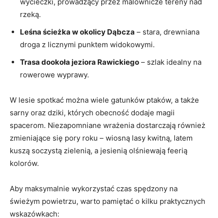
wycieczki, prowadzący przez malownicze tereny nad
rzeką.
Leśna ścieżka w okolicy Dąbcza
– stara, drewniana
droga z licznymi punktem widokowymi.
Trasa dookoła jeziora Rawickiego
– szlak idealny na
rowerowe wyprawy.
W lesie spotkać można wiele gatunków ptaków, a także
sarny oraz dziki, których obecność dodaje magii
spacerom. Niezapomniane wrażenia dostarczają również
zmieniające się pory roku – wiosną lasy kwitną, latem
kuszą soczystą zielenią, a jesienią olśniewają feerią
kolorów.
Aby maksymalnie wykorzystać czas spędzony na
świeżym powietrzu, warto pamiętać o kilku praktycznych
wskazówkach: