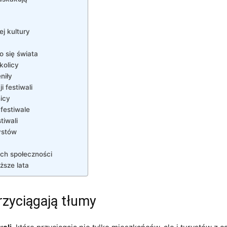
ej kultury
o się świata
kolicy
niły
 festiwali
nicy
festiwale
tiwali
tystów
ych społeczności
ższe lata
rzyciągają tłumy