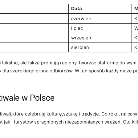
Data
M
czerwiec
K
lipiec
W
wrzesień
K
sierpień
K
ci lokalne, ale także promują regiony, tworząc platformę do wym
 dla szerokiego grona odbiorców. W ten sposób każdy może pocz
tiwale w Polsce
iwali,które celebrują kulturę,sztukę i tradycje. Co roku, na cał
 jak i turystów spragnionych niezapomnianych wrażeń. Oto kilka