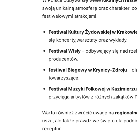
W Polsce odbywa się wiele
lokalnych festi
swoją unikalną atmosferę oraz charakter, c
festiwalowymi atrakcjami.
Festiwal Kultury Żydowskiej w Krakowi
się koncerty,warsztaty oraz wykłady.
Festiwal Wisły
– odbywający się nad rzek
producentów.
festiwal Biegowy w Krynicy-Zdroju
– dl
towarzyszące.
Festiwal Muzyki Folkowej w Kazimierz
przyciąga artystów z różnych zakątków P
Warto również zwrócić uwagę na
regionaln
uszu, ale także prawdziwe święto dla podn
receptur.