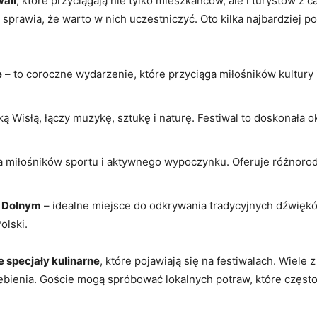
wali
, które przyciągają nie tylko mieszkańców, ale i turystów z 
o sprawia, że warto w nich uczestniczyć. Oto kilka najbardziej 
e
– to coroczne wydarzenie, które przyciąga miłośników kultury 
ą Wisłą, łączy muzykę, sztukę i naturę. Festiwal to doskonała o
a miłośników sportu i aktywnego wypoczynku. Oferuje różnoro
u Dolnym
– idealne miejsce do odkrywania tradycyjnych dźwiękó
olski.
e specjały kulinarne
, które pojawiają się na festiwalach. Wiele z
iebienia. Goście mogą spróbować lokalnych potraw, które częs