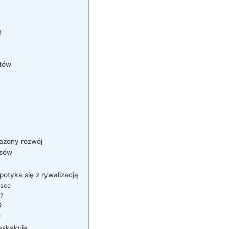
ą
stów
ażony rozwój
esów
potyka się z rywalizacją
lsce
?
?
w
askakują