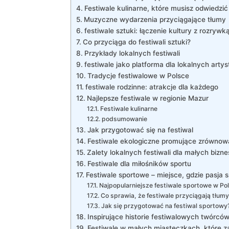
Festiwale kulinarne, które musisz odwiedzić
Muzyczne wydarzenia przyciągające tłumy
festiwale sztuki: łączenie kultury z rozrywk
Co przyciąga do festiwali sztuki?
Przykłady lokalnych festiwali
festiwale jako platforma dla lokalnych arty
Tradycje festiwalowe w Polsce
festiwale rodzinne: atrakcje dla każdego
Najlepsze festiwale w regionie Mazur
Festiwale kulinarne
podsumowanie
Jak przygotować się na festiwal
Festiwale ekologiczne promujące zrównow
Zalety lokalnych festiwali dla małych bizn
Festiwale dla miłośników sportu
Festiwale sportowe – miejsce, gdzie pasja s
Najpopularniejsze festiwale sportowe w Po
Co sprawia, że festiwale przyciągają tłumy
Jak się przygotować na festiwal sportowy
Inspirujące historie festiwalowych twórcó
Festiwale w małych miasteczkach, które z