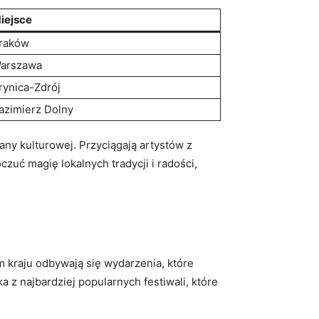
iejsce
raków
arszawa
rynica-Zdrój
azimierz Dolny
iany kulturowej. Przyciągają artystów z
uć magię lokalnych tradycji i radości,
ym kraju odbywają się wydarzenia, które
 z najbardziej popularnych festiwali, które