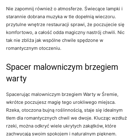
Nie zapomnij ⁤również ‍o atmosferze. Świecące lampki i
starannie‌ dobrana muzyka w tle dopełnią wieczoru.
przytulne wnętrze restauracji sprawi, że poczujecie się
komfortowo, a całość odda magiczny nastrój chwili. Nic
tak nie zbliża jak wspólne chwile spędzone w‍
romantycznym otoczeniu.
Spacer malowniczym brzegiem
warty
Spacerując malowniczym brzegiem Warty w Śremie,
wkrótce poczujesz ⁣magię tego urokliwego miejsca.
Rzeka, otoczona bujną roślinnością, staje się⁢ idealnym
tłem dla romantycznych chwil we dwoje. Klucząc wzdłuż
rzeki,⁣ można odkryć wiele ukrytych zakątków,​ które
zachwycają swoim spokojem i naturalnym pięknem.