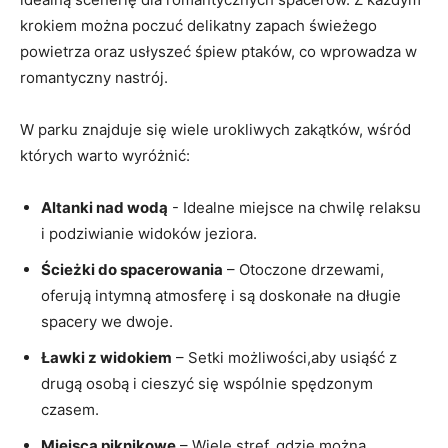
krokiem można poczuć delikatny ⁣zapach świeżego
powietrza oraz usłyszeć śpiew ptaków, co wprowadza w
romantyczny nastrój.
W parku znajduje się wiele urokliwych zakątków, wśród
których warto wyróżnić:
Altanki nad wodą
-​ Idealne miejsce na chwilę relaksu
i podziwianie widoków jeziora.
Ścieżki do spacerowania
– Otoczone drzewami,
oferują intymną atmosferę i są ⁣doskonałe na ⁤długie
spacery we dwoje.
Ławki z widokiem
– Setki możliwości,aby usiąść⁤ z
drugą osobą i cieszyć się wspólnie spędzonym
czasem.
Miejsca piknikowe
– Wiele stref, gdzie można