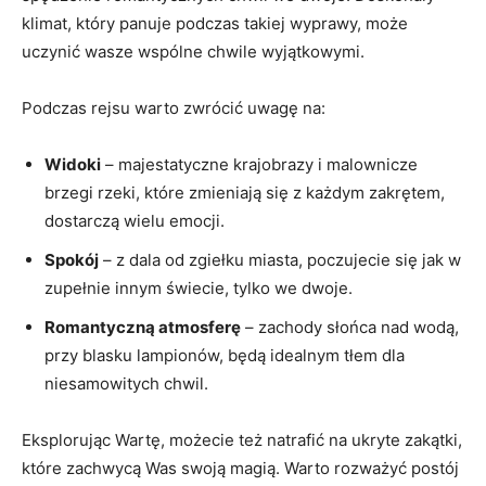
klimat, który panuje podczas takiej wyprawy, może
uczynić wasze wspólne chwile wyjątkowymi.
Podczas rejsu warto zwrócić uwagę na:
Widoki
– majestatyczne krajobrazy i malownicze
brzegi ‌rzeki,⁢ które zmieniają się z każdym⁣ zakrętem,
dostarczą wielu emocji.
Spokój
– z dala od zgiełku miasta, poczujecie się‍ jak w
zupełnie innym świecie, tylko we dwoje.
Romantyczną atmosferę
– zachody ​słońca nad wodą,
przy blasku lampionów, będą idealnym tłem ‌dla ​
niesamowitych chwil.
Eksplorując Wartę, możecie też natrafić na ukryte zakątki,
które zachwycą⁢ Was ‍swoją magią. Warto‍ rozważyć postój‍