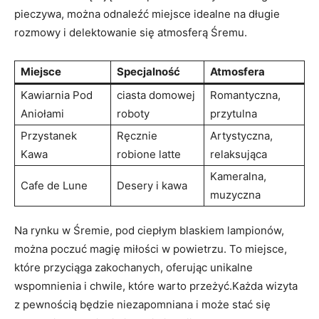
pieczywa, można ⁣odnaleźć miejsce idealne na długie
rozmowy⁢ i delektowanie się atmosferą Śremu.
Miejsce
Specjalność
Atmosfera
Kawiarnia Pod
ciasta⁢ domowej
Romantyczna,
Aniołami
roboty
przytulna
Przystanek
Ręcznie
Artystyczna,
Kawa
robione latte
relaksująca
Kameralna,
Cafe ⁣de Lune
Desery i kawa
muzyczna
Na rynku w Śremie, pod ciepłym blaskiem lampionów,​
można​ poczuć magię miłości w powietrzu. To miejsce,
które przyciąga zakochanych, ⁣oferując unikalne
wspomnienia i chwile, które⁤ warto przeżyć.Każda wizyta
z pewnością będzie niezapomniana i może ‍stać się