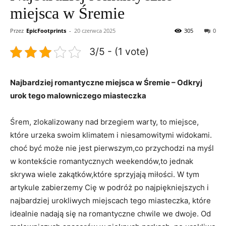
miejsca w Śremie
Przez
EpicFootprints
-
20 czerwca 2025
305
0
3/5 - (1 vote)
Najbardziej romantyczne miejsca w Śremie – Odkryj
urok tego malowniczego miasteczka
Śrem, zlokalizowany nad ‍brzegiem warty, to miejsce,
⁢które urzeka swoim klimatem i niesamowitymi widokami.
choć być może nie jest ⁤pierwszym,co przychodzi na myśl
w kontekście romantycznych weekendów,to jednak
skrywa wiele zakątków,które sprzyjają miłości. W tym
artykule zabierzemy‍ Cię w podróż po najpiękniejszych i
najbardziej urokliwych miejscach tego miasteczka, które
idealnie nadają​ się na romantyczne chwile we dwoje. Od