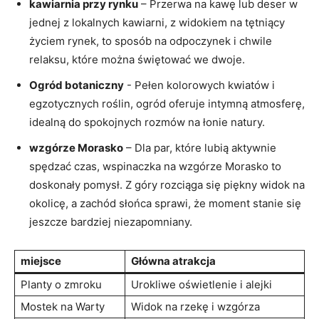
kawiarnia przy‍ rynku
– Przerwa ⁢na kawę lub deser w
jednej ‌z lokalnych kawiarni, z widokiem na tętniący
życiem rynek, to sposób na odpoczynek i chwile
relaksu, które można świętować ‌we dwoje.
Ogród botaniczny
-​ Pełen kolorowych kwiatów⁣ i
egzotycznych roślin, ogród oferuje intymną atmosferę,
‍idealną do spokojnych rozmów na łonie natury.
wzgórze Morasko
– Dla par, które lubią aktywnie
spędzać czas,‌ wspinaczka na wzgórze Morasko to
doskonały pomysł. Z góry rozciąga ⁤się piękny widok na
okolicę,‌ a⁢ zachód słońca sprawi, że‌ moment stanie się
jeszcze bardziej niezapomniany.
miejsce
Główna atrakcja
Planty o zmroku
Urokliwe oświetlenie i alejki
Mostek na Warty
Widok ‌na rzekę i wzgórza