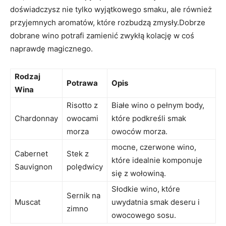
doświadczysz nie tylko wyjątkowego smaku, ale również
przyjemnych‍ aromatów, które rozbudzą⁢ zmysły.Dobrze
dobrane wino potrafi zamienić zwykłą⁤ kolację w coś
naprawdę magicznego.
Rodzaj
Potrawa
Opis
Wina
Risotto z
Białe wino o pełnym body,
Chardonnay
owocami
które podkreśli smak
morza
owoców morza.
mocne, czerwone wino,
Cabernet
Stek z
które idealnie komponuje
Sauvignon
polędwicy
się z wołowiną.
Słodkie wino, które
Sernik na
Muscat
uwydatnia smak deseru i
zimno
owocowego sosu.