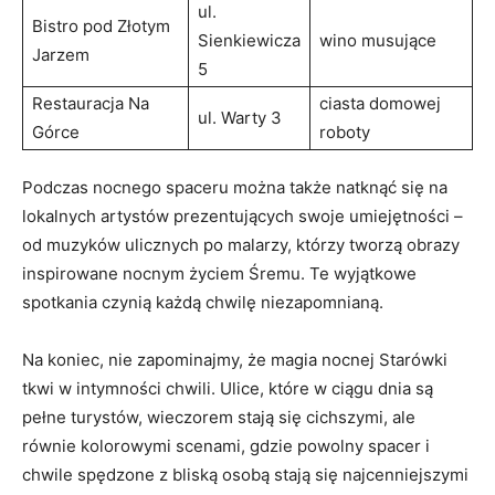
ul.
Bistro pod Złotym
Sienkiewicza
wino musujące
Jarzem
5
Restauracja Na
ciasta ‍domowej
ul. ​Warty 3
Górce
roboty
Podczas nocnego spaceru można także ‍natknąć się ‌na
lokalnych artystów prezentujących swoje umiejętności⁢ –
od‍ muzyków ulicznych po malarzy, którzy tworzą obrazy
inspirowane ⁣nocnym życiem ​Śremu. Te wyjątkowe
spotkania czynią każdą⁤ chwilę niezapomnianą.
Na koniec, nie zapominajmy, że magia nocnej Starówki
tkwi w intymności chwili. Ulice, które w ciągu dnia są
pełne turystów, wieczorem stają się cichszymi, ale​
równie kolorowymi scenami, gdzie powolny⁣ spacer i
chwile spędzone z bliską osobą stają się najcenniejszymi