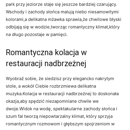
park przy jeziorze​ staje się ⁢jeszcze bardziej czarujący.
Wschody i zachody słońca malują niebo niesamowitymi
kolorami,a delikatna mżawka sprawia,że chwilowe błyski
odbijają się w wodzie,tworząc romantyczny klimat,który
na długo pozostaje w pamięci.
Romantyczna kolacja w
‍restauracji nadbrzeżnej
Wyobraź‌ sobie, że ⁤siedzisz⁣ przy elegancko nakrytym
stole, a wokół Ciebie rozbrzmiewa ‌delikatna
muzyka.Kolacja w restauracji nadbrzeżnej to ⁣doskonała
okazja,aby spędzić niezapomniane chwile⁢ we
dwoje.Widok na wodę, spektakularne zachody słońca i
szum fal tworzą niepowtarzalny klimat,​ który sprzyja
romantycznym rozmowom i głębszym spojrzeniom w‍