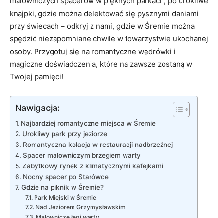
malowniczych spacerów w ‍pięknych parkach, po urokliwe
knajpki, gdzie można delektować się pysznymi daniami
przy świecach – odkryj z nami, gdzie‍ w Śremie można
spędzić niezapomniane chwile‍ w towarzystwie ukochanej
osoby. Przygotuj‍ się na ⁢romantyczne wędrówki ‌i
magiczne doświadczenia, które na​ zawsze zostaną w
Twojej pamięci!
Nawigacja:
Najbardziej romantyczne ⁤miejsca w Śremie
Urokliwy⁣ park przy jeziorze
Romantyczna kolacja w ‍restauracji nadbrzeżnej
Spacer malowniczym brzegiem warty
Zabytkowy rynek z klimatycznymi kafejkami
Nocny ‌spacer po Starówce
Gdzie na piknik w Śremie?
Park Miejski w Śremie
Nad Jeziorem Grzymysławskim
Malownicze łęgi warty