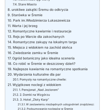
Stare Miasto
urokliwe zakątki Śremu do odkrycia
Starówka w Śremie
Park im.Włodzimierza Łukaszewicza
Warta i jej brzeg
Romantyczne kawiarnie i restauracje
Rejs po Warcie dla zakochanych
Romantyczne zakupy na lokalnym targu
Miejsca z widokiem na‌ zachód słońca
Zwiedzanie zamku w Śremie
Ogród botaniczny ⁣jako idealna sceneria
Co ⁢robić⁣ w Śremie ⁢w deszczowy dzień?
Najlepsze kawiarnie na romantyczne⁢ spotkania
Wydarzenia kulturalne ​dla par
Pomysły na romantyczne chwile:
Wyjątkowe noclegi z widokiem
1. Pensjonat „Nad Jeziorem”
2.⁣ Domki na Wzgórzu
3. Hotel „Złoty ‌Karp”
W zestawieniu niezbędnych udogodnień⁣ znajdziesz:
Podsumowanie noclegów w Śremie