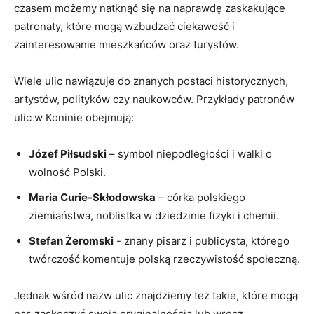
czasem możemy natknąć się na ⁤naprawdę zaskakujące
patronaty, ‌które mogą⁤ wzbudzać ciekawość i
zainteresowanie mieszkańców oraz turystów.
Wiele ulic nawiązuje do znanych ‍postaci historycznych,
artystów, polityków czy naukowców. Przykłady‌ patronów
ulic w Koninie obejmują:
Józef Piłsudski
– symbol niepodległości i ​walki o
wolność Polski.
Maria Curie-Skłodowska
– córka‌ polskiego‌
ziemiaństwa, noblistka⁤ w dziedzinie fizyki i chemii.
Stefan Żeromski
⁤- znany pisarz i publicysta, którego
twórczość komentuje polską rzeczywistość społeczną.
Jednak wśród​ nazw ulic znajdziemy też takie, ⁤które mogą
nas zaskoczyć swoją oryginalnością lub​ wręcz