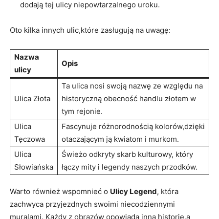
dodają ⁤tej ulicy niepowtarzalnego ⁢uroku.
Oto kilka innych ulic,które zasługują na uwagę:
Nazwa
Opis
ulicy
Ta ulica nosi ⁢swoją nazwę ze względu ⁤na
Ulica Złota
⁣historyczną obecność handlu złotem w
tym ​rejonie.
Ulica
Fascynuje różnorodnością ⁤kolorów,dzięki
Tęczowa
otaczającym ją kwiatom⁣ i murkom.
Ulica‌
Świeżo odkryty skarb kulturowy, ⁤który
Słowiańska
łączy mity i ⁢legendy naszych przodków.
Warto również wspomnieć o
Ulicy Legend
, która
⁤zachwyca przyjezdnych swoimi niecodziennymi
muralami. Każdy z obrazów opowiada inną ⁣historię,a