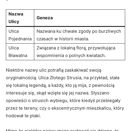
Nazwa
Geneza
‍Ulicy
Ulica
Nazwana​ ku chwale zgody po burzliwych
Pojednania
czasach w historii miasta.
Ulica
Związana z lokalną​ florą, przywołująca
Bławatna
wspomnienia o polnych kwiatach.
Niektóre nazwy ⁤ulic potrafią ⁣zaskakiwać swoją
oryginalnością. Ulica Złotego Strusia, na przykład, stała
się lokalną legendą, a każdy, kto ją mija,⁣ z‍ pewnością
interesuje się,⁢ skąd wzięła się jej⁣ nazwa. Słyszano‌
opowieści​ o strusich wybiegu, które kiedyś przebiegały
przez ⁣te tereny, czy o ekscentrycznym mieszkańcu, który
hodował te ptaki.
Mimo⁣ że niektóre nazwy mogą wydawać się dziwne,⁢ to