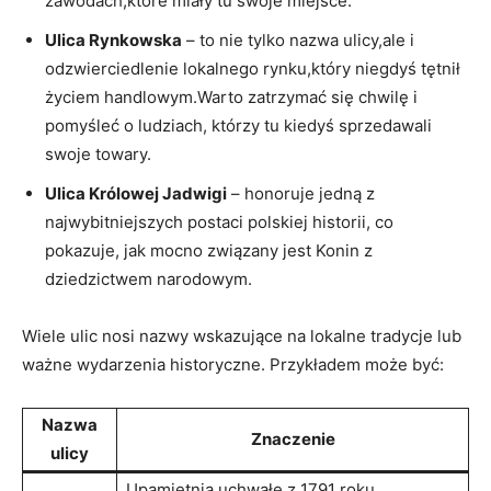
zawodach,które miały tu swoje miejsce.
Ulica Rynkowska
– to nie tylko nazwa ulicy,ale i
odzwierciedlenie lokalnego ​rynku,który niegdyś tętnił
życiem handlowym.Warto zatrzymać się chwilę i
pomyśleć o ludziach, którzy tu kiedyś sprzedawali
⁣swoje towary.
Ulica⁢ Królowej ‍Jadwigi
– honoruje jedną z
najwybitniejszych postaci polskiej‌ historii, co
pokazuje, jak mocno związany jest Konin z
dziedzictwem ⁣narodowym.
Wiele ulic nosi nazwy ‌wskazujące na lokalne tradycje ‍lub
ważne wydarzenia historyczne. Przykładem może być:
Nazwa
Znaczenie
ulicy
Upamiętnia uchwałę z 1791 roku,