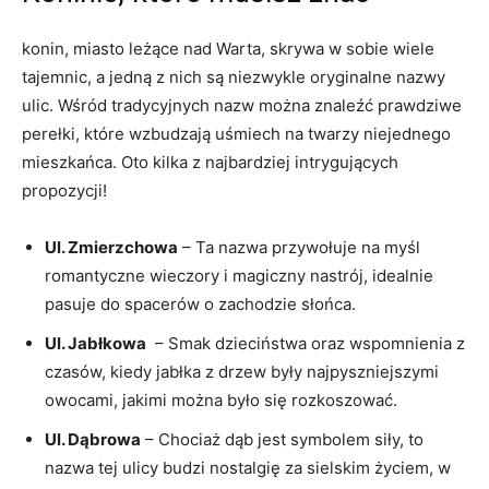
konin, miasto⁢ leżące nad Warta, skrywa‌ w sobie wiele
tajemnic, a jedną ⁢z nich są niezwykle oryginalne nazwy
ulic. Wśród tradycyjnych ‌nazw można znaleźć⁤ prawdziwe
perełki, które wzbudzają uśmiech na ⁢twarzy niejednego
mieszkańca. Oto​ kilka z najbardziej intrygujących
propozycji!
Ul. Zmierzchowa
– Ta nazwa​ przywołuje na myśl
romantyczne wieczory i magiczny nastrój,⁤ idealnie
pasuje do spacerów o zachodzie słońca.
Ul. Jabłkowa
⁤ – Smak dzieciństwa oraz wspomnienia z‌
czasów, kiedy jabłka z ⁤drzew były najpyszniejszymi
owocami,⁤ jakimi można było się rozkoszować.
Ul. Dąbrowa
– Chociaż dąb jest symbolem siły, to
nazwa tej ulicy budzi nostalgię za sielskim życiem, w