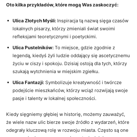
Oto kilka przykładów, ​które mogą Was zaskoczyć:
Ulica Złotych Myśli:
Inspiracja tą nazwą sięga czasów
lokalnych⁤ pisarzy, ⁢którzy zmieniali ​świat swoimi
refleksjami teoretycznymi i poetyckimi.
Ulica Pustelników:
To miejsce, gdzie zgodnie ⁣z
legendą, kiedyś żyli ludzie oddający się ascetycznemu
życiu w ciszy i spokoju. Dzisiaj ostoją dla tych, którzy
szukają​ wytchnienia w miejskim zgiełku.
Ulica Fantazji:
Symbolizuje⁣ kreatywność i twórcze
podejście ‌mieszkańców, ⁣którzy wciąż rozwijają ⁣swoje
pasje i talenty w lokalnej społeczności.
Kiedy ⁤sięgniemy głębiej w historię, możemy zauważyć,
że wiele ⁢nazw ulic‌ bierze swoje źródło z wydarzeń, które
odegrały kluczową rolę w rozwoju miasta. Często są one