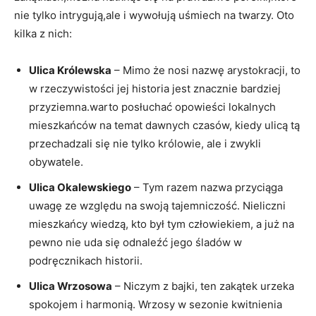
‌nie tylko intrygują,ale i wywołują‌ uśmiech na twarzy. Oto
kilka z nich:
Ulica Królewska
– Mimo że nosi nazwę arystokracji, to
‍w rzeczywistości jej ⁣historia jest⁣ znacznie bardziej
przyziemna.warto posłuchać opowieści lokalnych
⁢mieszkańców⁤ na temat dawnych czasów,⁢ kiedy⁤ ulicą tą⁣
przechadzali się nie tylko królowie, ale i zwykli
obywatele.
Ulica Okalewskiego
– Tym razem nazwa przyciąga
uwagę ze względu ⁤na swoją tajemniczość.‌ Nieliczni‌
mieszkańcy wiedzą, ⁣kto był tym człowiekiem, a już na
pewno nie uda się odnaleźć jego śladów w
podręcznikach ​historii.
Ulica Wrzosowa
​– Niczym z ⁢bajki, ten zakątek urzeka
spokojem i harmonią. Wrzosy w sezonie kwitnienia