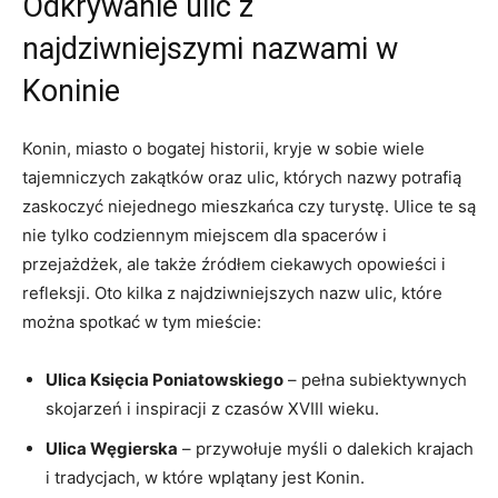
Odkrywanie ulic z
najdziwniejszymi nazwami w
Koninie
Konin,⁤ miasto o⁢ bogatej historii, kryje w sobie wiele
tajemniczych zakątków oraz ulic, których nazwy potrafią
zaskoczyć‌ niejednego mieszkańca ‍czy turystę. Ulice te są​
nie tylko codziennym⁣ miejscem dla⁤ spacerów i‍
przejażdżek, ale także źródłem ciekawych opowieści i
refleksji. Oto kilka z najdziwniejszych nazw ulic, które
można​ spotkać w ⁤tym ⁣mieście:
Ulica Księcia Poniatowskiego
– pełna subiektywnych
skojarzeń ⁤i inspiracji z czasów XVIII wieku.
Ulica ⁢Węgierska
– przywołuje myśli o dalekich krajach
i tradycjach, ⁢w które wplątany jest Konin.