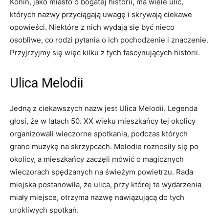
Konin,‍ jako miasto o bogatej historii, ma wiele ulic,
których nazwy przyciągają ​uwagę i skrywają ciekawe
⁢opowieści. Niektóre z nich wydają się być nieco
osobliwe, co rodzi pytania o ich pochodzenie i znaczenie.
Przyjrzyjmy się‍ więc kilku z‍ tych fascynujących historii.
Ulica ‍Melodii
Jedną z ciekawszych nazw jest Ulica Melodii. Legenda
głosi, że w latach 50. XX wieku mieszkańcy tej okolicy
organizowali wieczorne spotkania, podczas⁣ których
grano muzykę ‌na skrzypcach. Melodie‌ roznosiły się po
okolicy, ⁢a mieszkańcy zaczęli mówić o ⁤magicznych
wieczorach spędzanych na świeżym powietrzu. Rada
miejska⁢ postanowiła, że ulica, przy której te wydarzenia
miały miejsce, otrzyma nazwę nawiązującą do tych
urokliwych spotkań.