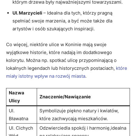
którym drzewa były najważniejszymi towarzyszami.
Ul.⁤ Marzycieli
– Idealna dla tych, ⁢którzy pragną
spełniać swoje marzenia, a być może⁣ także dla
artystów i osób szukających inspiracji.
Co więcej, niektóre ulice w Koninie mają swoje
wyjątkowe historie, ‍które nadają‍ im dodatkowego
kolorytu. ⁢Można np. spotkać ulicę przypominającą o
lokalnych legendach lub historycznych postaciach,
które
miały istotny wpływ na rozwój miasta
.
Nazwa
Znaczenie/Nawiązanie
Ulicy
Ul.
Symbolizuje piękno natury i kwiatów,
Bławatna
które zachwycają⁤ mieszkańców.
Ul. Cichych
Odzwierciedla spokój⁢ i​ harmonię,idealna
Wód
na relaksujące spacery.