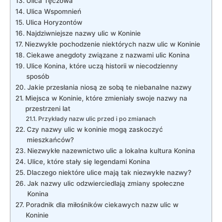
Ulica Tęczowa
Ulica Wspomnień
Ulica Horyzontów
Najdziwniejsze nazwy ulic w Koninie
Niezwykłe pochodzenie ​niektórych nazw ulic w Koninie
Ciekawe anegdoty związane z nazwami ulic Konina
Ulice ​Konina, które uczą historii ‌w niecodzienny
sposób
Jakie przesłania niosą ze sobą te niebanalne nazwy
Miejsca w Koninie, które zmieniały swoje nazwy na
przestrzeni lat
Przykłady nazw ulic przed i ⁣po zmianach
Czy nazwy ulic w koninie mogą zaskoczyć
mieszkańców?
Niezwykłe nazewnictwo⁤ ulic ⁢a lokalna kultura Konina
Ulice, które stały się legendami Konina
Dlaczego niektóre ulice mają tak ‍niezwykłe‍ nazwy?
Jak nazwy ulic odzwierciedlają zmiany ​społeczne
‌Konina
Poradnik dla‍ miłośników ciekawych nazw ulic w​
Koninie