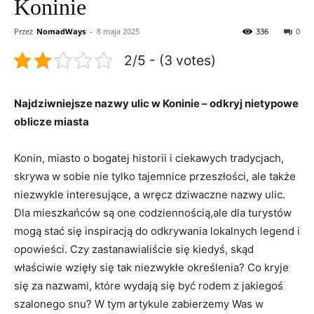
Koninie
Przez
NomadWays
-
8 maja 2025
336
0
2/5 - (3 votes)
Najdziwniejsze ‍nazwy ulic ​w Koninie – odkryj nietypowe
oblicze miasta
Konin, miasto o bogatej historii i ciekawych tradycjach,
skrywa w sobie nie tylko‌ tajemnice przeszłości, ale ​także
niezwykle interesujące, a wręcz dziwaczne nazwy ulic.
Dla mieszkańców są one codziennością,ale dla turystów
mogą stać się inspiracją do odkrywania lokalnych legend ‌i
⁤opowieści. Czy zastanawialiście się ‌kiedyś, skąd
właściwie wzięły⁣ się tak⁢ niezwykłe określenia? Co kryje
się za nazwami, które wydają się być rodem z jakiegoś
szalonego snu? W tym artykule zabierzemy ‌Was w