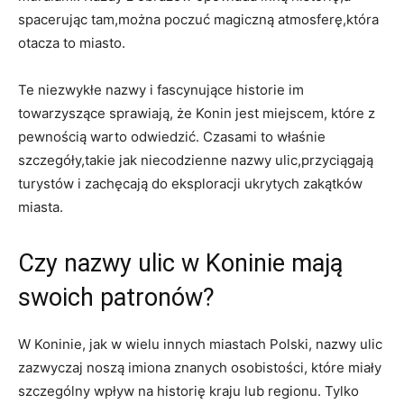
spacerując tam,można​ poczuć magiczną atmosferę,która
otacza ​to‍ miasto.
Te niezwykłe ⁤nazwy i fascynujące ⁢historie im
towarzyszące sprawiają, że Konin jest miejscem, które z‍
pewnością warto odwiedzić. Czasami to‌ właśnie
‌szczegóły,takie jak niecodzienne nazwy⁣ ulic,przyciągają
⁤turystów i⁣ zachęcają do eksploracji ukrytych zakątków
miasta.
Czy nazwy ulic w Koninie ⁢mają
swoich patronów?
W Koninie, jak w⁢ wielu innych miastach⁢ Polski, ⁤nazwy ulic​
zazwyczaj noszą imiona znanych osobistości, które ‌miały
szczególny wpływ‍ na historię⁣ kraju lub regionu. Tylko