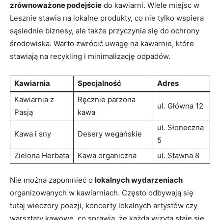
zrównoważone podejście
do kawiarni. Wiele miejsc w
Lesznie stawia na lokalne produkty, co nie tylko wspiera
sąsiednie biznesy, ale także przyczynia się do ochrony
środowiska. Warto zwrócić uwagę na kawarnie, które
stawiają na recykling i minimalizację odpadów.
Kawiarnia
Specjalność
Adres
Kawiarnia z
Ręcznie parzona
ul. Główna 12
Pasją
kawa
ul. Słoneczna
Kawa i sny
Desery wegańskie
5
Zielona Herbata
Kawa organiczna
ul. Stawna 8
Nie można zapomnieć o
lokalnych wydarzeniach
organizowanych w kawiarniach. Często odbywają się
tutaj wieczory poezji, koncerty lokalnych artystów czy
warsztaty kawowe, co sprawia, że każda wizyta staje się