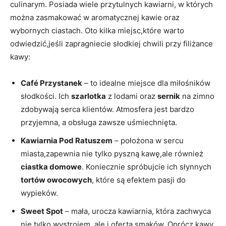
culinarym. Posiada wiele przytulnych kawiarni, w których
można zasmakować w aromatycznej kawie oraz
wybornych ciastach. Oto kilka miejsc,które warto
odwiedzić,jeśli zapragniecie słodkiej chwili przy filiżance
kawy:
Café Przystanek
– to idealne miejsce dla miłośników
słodkości. Ich
szarlotka
z lodami oraz
sernik
na zimno
zdobywają serca klientów. Atmosfera jest bardzo
przyjemna, a obsługa zawsze uśmiechnięta.
Kawiarnia Pod Ratuszem
– położona w sercu
miasta,zapewnia nie tylko pyszną kawę,ale również
ciastka domowe
. Koniecznie spróbujcie ich słynnych
tortów owocowych
, które są efektem pasji do
wypieków.
Sweet Spot
– mała, urocza kawiarnia, która zachwyca
nie tylko wystrojem, ale i ofertą smaków. Oprócz kawy,