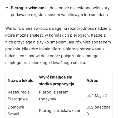
Pierogi z wiśniami
– doskonałe na jesienne wieczory,
podawane ⁣często z sosem waniliowym lub⁣ śmietaną.
Warto również zwrócić uwagę na​ różnorodność nadzień,
które można znaleźć w konińskich pierogach. Każde z
nich ‍przyciąga nie tylko smakiem, ale również sposobem
⁣podania. Niektóre lokale oferują pierogi serwowane z
⁣lodami, co⁢ stanowi doskonałe połączenie zimnego i
ciepłego ‌oraz słodkiego i kwaśnego smaku.
Wyróżniająca⁣ się
Nazwa⁤ lokalu
Adres
⁢słodka propozycja
Restauracja
Pierogi z ⁣serem i
ul. 1 Maja 2
Pierogowa
rodzynek
Domowe ​
ul.Słoneczna
Pierogi z truskawkami
Smaki
3