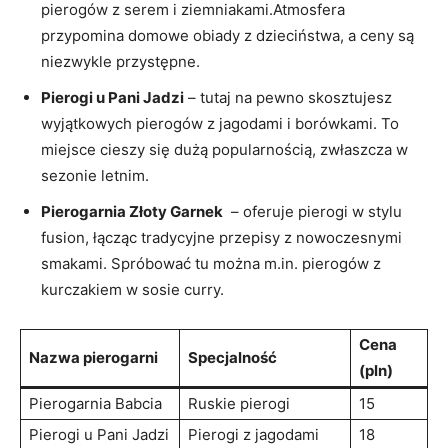
pierogów z serem i ziemniakami.Atmosfera
przypomina⁣ domowe obiady z dzieciństwa, a⁣ ceny są
niezwykle przystępne.
Pierogi u Pani Jadzi
– ⁤tutaj na‌ pewno skosztujesz
wyjątkowych pierogów z jagodami i borówkami. To
⁤miejsce cieszy się dużą popularnością, zwłaszcza w
sezonie letnim.
Pierogarnia Złoty Garnek
‌ – oferuje ​pierogi w stylu⁢
fusion, łącząc tradycyjne przepisy z nowoczesnymi
⁣smakami. Spróbować tu można m.in. pierogów z
kurczakiem w sosie curry.
Cena
Nazwa ‍pierogarni
Specjalność
(pln)
Pierogarnia ‌Babcia
Ruskie pierogi
15
Pierogi u Pani Jadzi
Pierogi​ z jagodami
18