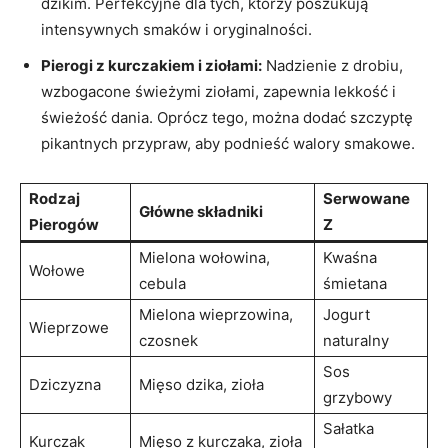
dzikim. Perfekcyjne dla ⁢tych, ‌którzy poszukują
intensywnych smaków i oryginalności.
Pierogi z kurczakiem i ziołami:
Nadzienie⁤ z drobiu,
wzbogacone świeżymi‍ ziołami, zapewnia ⁢lekkość ​i
świeżość ⁣dania. Oprócz tego, można dodać‌ szczyptę
pikantnych przypraw, aby podnieść walory smakowe.
Rodzaj
Serwowane
Główne składniki
Pierogów
Z
Mielona wołowina,
Kwaśna
Wołowe
cebula
śmietana
Mielona ‌wieprzowina,
Jogurt
Wieprzowe
czosnek
naturalny
Sos
Dziczyzna
Mięso dzika, ‍zioła
grzybowy
Sałatka
Kurczak
Mięso z kurczaka,⁤ zioła