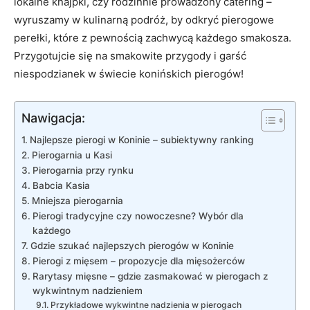
lokalne knajpki, ‌czy rodzinnie prowadzony catering –⁣
wyruszamy w kulinarną podróż, by odkryć pierogowe
‌perełki, ‌które z pewnością zachwycą każdego ⁤smakosza.
‍Przygotujcie się na smakowite przygody i garść
niespodzianek w świecie⁣ konińskich pierogów!
Nawigacja:
Najlepsze‍ pierogi w Koninie⁤ – subiektywny ranking
Pierogarnia u Kasi
Pierogarnia przy‌ rynku
Babcia Kasia
Mniejsza pierogarnia
Pierogi tradycyjne czy⁢ nowoczesne? Wybór dla
każdego
Gdzie szukać najlepszych pierogów⁢ w Koninie
Pierogi z mięsem ‌– propozycje dla mięsożerców
Rarytasy mięsne – gdzie ⁢zasmakować w pierogach z
wykwintnym nadzieniem
Przykładowe wykwintne nadzienia ⁣w pierogach