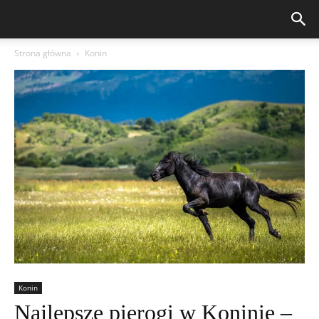
Strona główna
Konin
Konin
Najlepsze pierogi w Koninie –