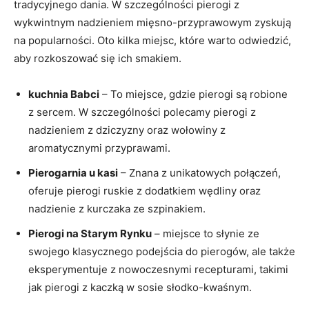
tradycyjnego‍ dania. ⁢W​ szczególności pierogi z
wykwintnym nadzieniem mięsno-przyprawowym zyskują
na popularności. Oto kilka miejsc, które⁣ warto odwiedzić,
aby rozkoszować się ich smakiem.
kuchnia Babci
–‌ To miejsce, gdzie pierogi⁢ są robione
z sercem. W szczególności polecamy pierogi z
nadzieniem z dziczyzny oraz wołowiny z
aromatycznymi przyprawami.
Pierogarnia u kasi
– Znana z unikatowych połączeń,
oferuje pierogi ruskie⁤ z dodatkiem wędliny⁢ oraz
⁢nadzienie z kurczaka ze⁣ szpinakiem.
Pierogi na Starym Rynku
– miejsce to ‌słynie ze
swojego klasycznego podejścia do pierogów, ale także⁤
eksperymentuje z nowoczesnymi ⁢recepturami, takimi
jak pierogi z kaczką w sosie słodko-kwaśnym.