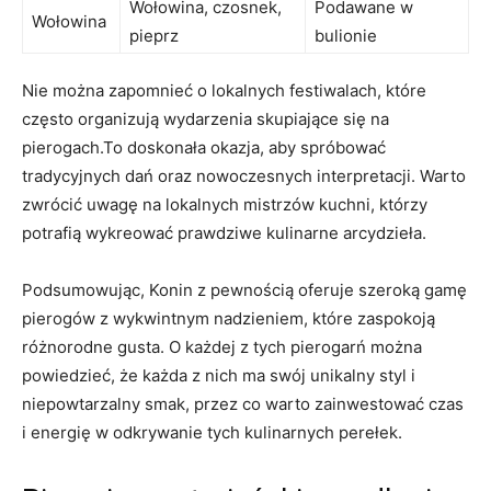
Wołowina, czosnek,
Podawane w
Wołowina
pieprz
‍bulionie
Nie⁤ można‌ zapomnieć o lokalnych‍ festiwalach, które
często organizują wydarzenia skupiające się ​na
pierogach.To doskonała ‌okazja, aby spróbować
tradycyjnych‍ dań oraz ⁤nowoczesnych interpretacji. Warto
zwrócić uwagę na lokalnych mistrzów kuchni, którzy
potrafią wykreować prawdziwe ⁢kulinarne arcydzieła.
Podsumowując, ‌Konin z pewnością oferuje szeroką gamę
pierogów z⁤ wykwintnym nadzieniem, które zaspokoją
różnorodne gusta.⁢ O każdej z⁢ tych pierogarń można
powiedzieć, że⁣ każda z ‍nich ma swój unikalny ​styl i
niepowtarzalny smak, przez co warto⁢ zainwestować czas
i⁢ energię w odkrywanie tych ⁣kulinarnych ⁤perełek.