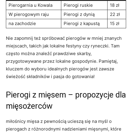
Pierogarnia⁢ u Kowala
Pierogi ruskie
18⁤ zł
W ‌pierogowym raju
Pierogi ⁢z dynią
22 zł
na zachodzie
Pierogi z kapustą
15 zł
Nie zapomnij⁣ też⁢ spróbować pierogów w mniej znanych
miejscach, takich ‍jak lokalne ⁢festyny czy ryneczki. Tam
często ⁤można znaleźć prawdziwe skarby,
‌przygotowywane przez lokalne‍ gospodynie. Pamiętaj,
kluczem ⁢do wyboru idealnych pierogów jest zawsze
świeżość składników‌ i pasja do gotowania!
Pierogi z mięsem ‌– propozycje dla
mięsożerców
miłośnicy mięsa z pewnością ucieszą się na myśl o‌
pierogach⁢ z‍ różnorodnymi nadzieniami mięsnymi, które