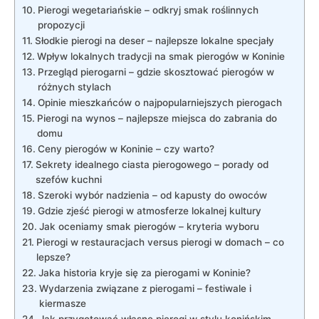
Pierogi wegetariańskie – odkryj smak roślinnych
propozycji
Słodkie pierogi na deser – najlepsze lokalne specjały
Wpływ ‍lokalnych tradycji na ‌smak pierogów w Koninie
Przegląd pierogarni –⁤ gdzie skosztować‌ pierogów w
różnych⁤ stylach
Opinie mieszkańców o najpopularniejszych pierogach
Pierogi na ⁢wynos – najlepsze miejsca do​ zabrania do
domu
Ceny pierogów w Koninie ‍– czy warto?
Sekrety idealnego⁢ ciasta‍ pierogowego – porady od‍
szefów kuchni
Szeroki wybór nadzienia –​ od ⁤kapusty do owoców
Gdzie zjeść pierogi w atmosferze lokalnej kultury
Jak oceniamy smak pierogów – kryteria wyboru
Pierogi ‍w restauracjach versus pierogi w domach – co
lepsze?
Jaka historia kryje się za ‍pierogami w Koninie?
Wydarzenia związane z pierogami⁢ – festiwale i
kiermasze
Jak przygotować własne ‌pierogi w​ stylu konińskim