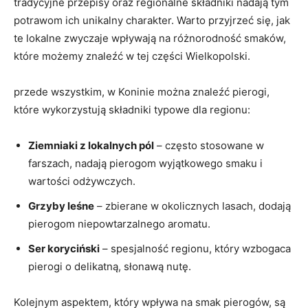
tradycyjne przepisy​ oraz regionalne‍ składniki ⁤nadają tym
potrawom ich unikalny charakter. Warto przyjrzeć się, jak
te lokalne zwyczaje wpływają‍ na ⁤różnorodność smaków,
które możemy znaleźć w tej ⁣części Wielkopolski.
przede wszystkim, ‍w Koninie⁤ można znaleźć pierogi,
które wykorzystują ‍składniki typowe dla ‌regionu:
Ziemniaki z ⁤lokalnych pól
⁤– ⁣często stosowane ‍w
farszach, ⁣nadają pierogom⁤ wyjątkowego smaku ⁤i
wartości odżywczych.
Grzyby leśne
– zbierane w okolicznych lasach, dodają
pierogom niepowtarzalnego aromatu.
Ser koryciński
– spesjalność regionu, który ⁣wzbogaca
pierogi o delikatną, słonawą‍ nutę.
Kolejnym aspektem,‍ który wpływa‍ na smak pierogów,⁢ są​