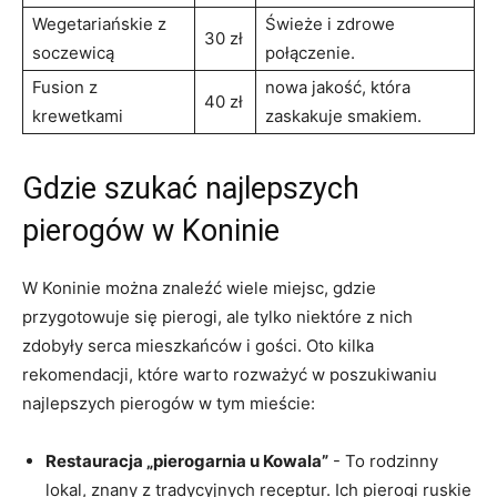
Wegetariańskie z
Świeże i zdrowe
30 zł
soczewicą
połączenie.
Fusion ‌z
nowa jakość, ⁣która
40 zł
krewetkami
zaskakuje⁤ smakiem.
Gdzie szukać najlepszych
pierogów⁢ w Koninie
W Koninie ​można⁤ znaleźć wiele miejsc,‍ gdzie
przygotowuje​ się pierogi, ale tylko niektóre z ​nich
zdobyły⁣ serca mieszkańców i gości. Oto kilka
rekomendacji, ⁣które warto rozważyć w ‍poszukiwaniu
najlepszych pierogów w tym⁣ mieście:
Restauracja „pierogarnia u Kowala”
⁣- To rodzinny
lokal, znany z⁤ tradycyjnych ‌receptur. Ich pierogi ruskie