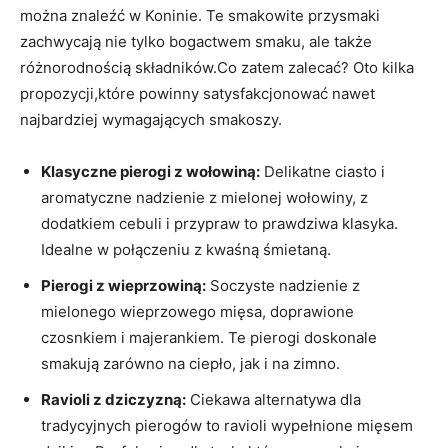
można znaleźć ⁤w Koninie. ‍Te⁣ smakowite przysmaki
zachwycają nie tylko ‍bogactwem smaku, ale także
różnorodnością składników.Co zatem zalecać? Oto kilka
propozycji,które​ powinny satysfakcjonować nawet⁢
najbardziej wymagających smakoszy.
Klasyczne pierogi z wołowiną:
Delikatne ciasto i⁤
aromatyczne nadzienie z mielonej wołowiny, z
dodatkiem cebuli​ i przypraw to prawdziwa klasyka.⁤
Idealne w połączeniu ⁢z kwaśną śmietaną.
Pierogi ​z wieprzowiną:
Soczyste⁣ nadzienie z
mielonego wieprzowego mięsa, doprawione
czosnkiem ​i majerankiem. Te pierogi doskonale
‌smakują zarówno na‍ ciepło,‌ jak i na zimno.
Ravioli z dziczyzną:
Ciekawa alternatywa dla
tradycyjnych ⁢pierogów to ravioli wypełnione⁤ mięsem​