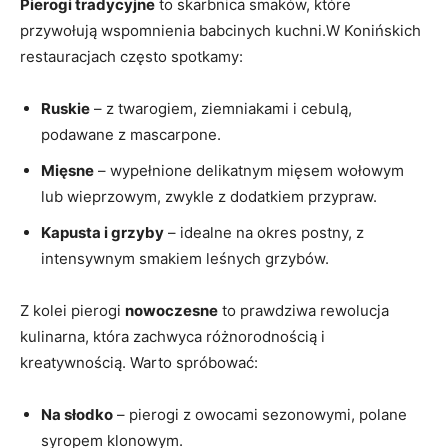
Pierogi tradycyjne
to‌ skarbnica smaków, które
przywołują wspomnienia babcinych kuchni.W Konińskich
restauracjach często spotkamy:
Ruskie
– z twarogiem, ziemniakami i ⁤cebulą,
podawane z mascarpone.
Mięsne
– wypełnione delikatnym mięsem wołowym
lub wieprzowym, zwykle z dodatkiem przypraw.
Kapusta i grzyby
– idealne na okres postny, z
intensywnym smakiem leśnych ‌grzybów.
Z kolei pierogi
nowoczesne
to prawdziwa rewolucja
kulinarna, która zachwyca różnorodnością i
kreatywnością. Warto spróbować:
Na słodko
– ⁣pierogi ⁣z owocami sezonowymi, polane
syropem klonowym.