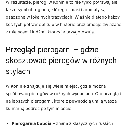
W rezultacie, pierogi w Koninie to nie tylko⁣ potrawa, ale
także symbol⁣ regionu, którego ⁤smaki i aromaty ‍są
osadzone w ​lokalnych ⁢tradycjach. Właśnie dlatego każdy
kęs‍ tych potraw obfituje w ⁤historie oraz ‌emocje związane
z ‍miejscem i ludźmi, którzy je przygotowują.
Przegląd pierogarni –⁤ gdzie
skosztować‌ pierogów w różnych⁤
stylach
W Koninie znajduje się wiele miejsc, gdzie można
spróbować pierogów w różnych wydaniach. Oto ⁢przegląd
najlepszych pierogarni, które z pewnością umilą waszą
kulinarną podróż⁤ po tym‌ mieście:
Pierogarnia​ babcia
– ⁣znana z klasycznych ⁣ruskich