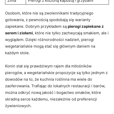
Zima
Pierogi z kiszoną⁣ kapustą i grzybami
Osobom, które ‍nie są⁣ zwolennikami tradycyjnego
gotowania, z ‍pewnością spodobają się warianty
zapiekane. Dobrym przykładem są
pierogi zapiekane‌ z​
serem i ziołami
, które nie tylko‍ zachwycają smakiem, ⁣ale i
wyglądem.⁢ Dzięki⁤ różnorodności nadzień, pierogi
wegetariańskie mogą stać się głównym daniem na
każdym stole.
Konin stał się prawdziwym rajem dla miłośników
pierogów, a wegetariańskie propozycje są tylko jednym z
dowodów na to, że⁢ kuchnia roślinna ma wiele do‌
zaoferowania. Trafiając do lokalnych restauracji i barów,
⁣można odkryć nową jakość i bogactwo smaków, które
skradną serce ⁤każdemu, niezależnie‌ od⁤ preferencji
żywieniowych.