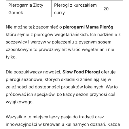
Pierogarnia Złoty
Pierogi z⁣ kurczakiem
20
Garnek
curry
Nie można też zapomnieć⁣ o
pierogarni ​Mama​ Pieróg
,
która słynie z pierogów wegetariańskich. Ich nadzienie⁣ z⁢
soczewicy i warzyw w ​połączeniu z pysznym⁢ sosem
czosnkowym to prawdziwy hit wśród wegetarian i⁤ nie⁤
tylko.
Dla poszukiwaczy nowości,
Slow ⁣Food Pierogi
oferuje⁣
pierogi sezonowe, ⁢których składniki zmieniają się w
zależności od dostępności produktów ‌lokalnych. Warto‍
próbować ich​ specjałów, bo każdy sezon przynosi⁣ coś
wyjątkowego.
Wszystkie te miejsca łączy pasja do tradycji ⁣oraz
⁣innowacyjności w kreowaniu kulinarnych doznań. Każda