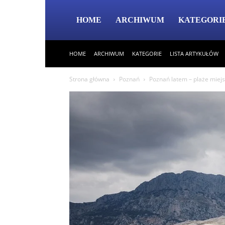
HOME
ARCHIWUM
KATEGORI
HOME
ARCHIWUM
KATEGORIE
LISTA ARTYKUŁÓW
Strona główna
Poznań
Poznań latem – plaże miejs