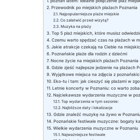
poznań latem: idealne połączenie plaż miej
Przewodnik po miejskich plażach Poznania
Najpopularniejsze plaże miejskie
Co załatwić przed wizytą?
Muzyka na plaży
Top 5 plaż miejskich, które musisz odwiedz
Czemu warto spędzać czas na plażach w m
Jakie atrakcje czekają na Ciebie na miejski
Poznańskie plaże dla rodzin z dziećmi
Nocne życie na miejskich plażach Poznania
Gdzie zjeść najlepsze jedzenie na plażach 
Wyjątkowe miejsca na zdjęcia z poznańskic
Eko-tu i tam: jak cieszyć się plażami w zgo
Letnie koncerty w Poznaniu: co warto zob
Najciekawsze wydarzenia muzyczne w poz
Top wydarzenia w tym sezonie:
Najbliższe daty i lokalizacje
Gdzie znaleźć muzykę na żywo w Poznaniu
Poznańskie festiwale muzyczne: bogaty kal
Wielkie wydarzenia muzyczne w Poznaniu
Najważniejsze festiwale