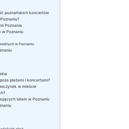
ość poznańskich koncertów
 Poznaniu?
ami Poznania
e w Poznaniu
 wodnych w Poznaniu
oznaniu
alna
poza plażami i koncertami?
ypoczynek w mieście
ch?
pujących latem w Poznaniu
znaniu
nańskich plaż