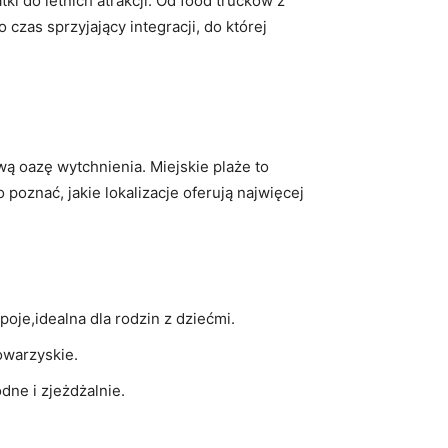
ki do letnich atrakcji. Od food trucków z
czas sprzyjający integracji, do której
wą oazę wytchnienia. Miejskie plaże to
 poznać, jakie lokalizacje oferują najwięcej
oje,idealna dla rodzin z dziećmi.
towarzyskie.
dne i zjeżdżalnie.