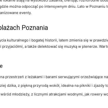
e lokalne stają na wysokości zadania, oferując różnorodne dodat
 gdzie można odpocząć po intensywnym dniu. Lato w Poznaniu to 
ganizowane eventy.
plażach Poznania
a kulturalnego i bogatej historii, latem zmienia się w prawdzi
i przyjaciółmi, a także delektować się muzyką w plenerze. Warto
ie
na przestrzeń z leżakami i barami serwującymi orzeźwiające nap
ziej dzika, z piękną przyrodą wokół, idealna na pikniki i zjazdy 
wśród młodzieży, z licznymi atrakcjami wodnymi, jak rowery wo