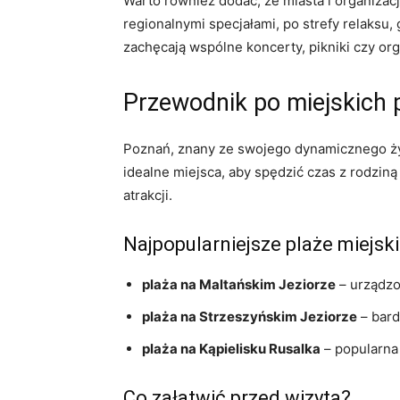
Warto również dodać, że miasta i organizacj
regionalnymi specjałami, po strefy relaksu,
zachęcają wspólne koncerty, pikniki czy or
Przewodnik po miejskich 
Poznań, znany ze swojego dynamicznego życi
idealne miejsca, aby spędzić czas z rodziną 
atrakcji.
Najpopularniejsze plaże miejsk
plaża na Maltańskim Jeziorze
– urządzo
plaża na Strzeszyńskim Jeziorze
– bard
plaża na Kąpielisku Rusalka
– popularna 
Co załatwić przed wizytą?