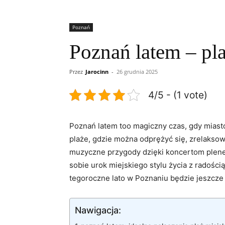
Poznań
Poznań latem – pla
Przez
Jarocinn
-
26 grudnia 2025
4/5 - (1 vote)
Poznań latem too magiczny czas, gdy miasto
plaże, gdzie można odprężyć się, zrelakso
muzyczne przygody dzięki koncertom plenero
sobie urok miejskiego stylu życia z radości
tegoroczne lato w Poznaniu będzie jeszcze
Nawigacja: