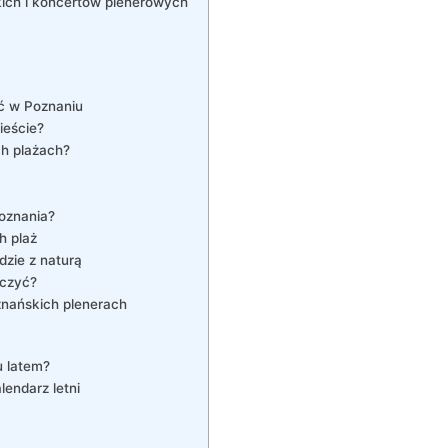
skich i koncertów plenerowych
ić w Poznaniu
ieście?
ch plażach?
Poznania?
h plaż
dzie z naturą
aczyć?
nańskich plenerach
 latem?
endarz letni