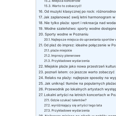
Miejsca koncertów
Warto to zobaczyć!
Od muzyki klasycznej po rock: różnorodn
Jak zaplanować swój letni harmonogram w
Nie tylko plaża: sport i rekreacja nad wod
Wodne szaleństwo: sporty wodne dostępn
Sporty wodne w Poznaniu
Najlepsze miejsca do uprawiania sportów
Od plaż do imprez: idealne połączenie w P
plaże miejskie
Imprezy plenerowe
Przykładowe wydarzenia
Miejskie plaże jako nowa przestrzeń kultur
poznań latem: co jeszcze warto zobaczyć 
Relaks na plaży: najlepsze sposoby na w
Jak uniknąć tłumów na popularnych plaża
Przewodnik po lokalnych artystach wystę
Lokalni artyści na letnich koncertach w Po
Gdzie szukać talentów?
wyróżniający się artyści tego lata
Przykładowe wydarzenia
Najlepsze miejsca na piknik w pobliżu poz