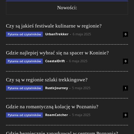
Nowości:
Czy są jakieś festiwale kulinarne w regionie?
UrbanTrekker
-
6 maja 2025
Pytania od czytelników
0
Gdzie najlepiej wybrać się na spacer w Koninie?
CoastalDrift
-
6 maja 2025
Pytania od czytelników
0
Czy są w regionie szlaki trekkingowe?
RusticJourney
-
5 maja 2025
Pytania od czytelników
1
Gdzie na romantyczną kolację w Poznaniu?
RoamCatcher
-
5 maja 2025
Pytania od czytelników
0
Gdzie bezpiecznie zaparkować w centrum Poznania?