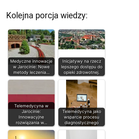
Kolejna porcja wiedzy:
Medyczne innowacje
Inicjatywy na rzecz
w Jarocinie: Nowe
lepszego dostępu do
metody leczenia…
opieki zdrowotnej.
Telemedycyna w
Jarocinie:
Telemedycyna jako
Innowacyjne
wsparcie procesu
rozwiązania w…
diagnostycznego