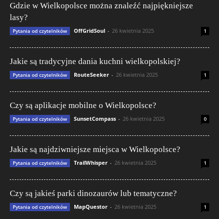
Gdzie w Wielkopolsce można znaleźć najpiękniejsze
lasy?
OffGridSoul
-
26 kwietnia 2025
Pytania od czytelników
1
Jakie są tradycyjne dania kuchni wielkopolskiej?
RouteSeeker
-
26 kwietnia 2025
Pytania od czytelników
1
Czy są aplikacje mobilne o Wielkopolsce?
SunsetCompass
-
26 kwietnia 2025
Pytania od czytelników
0
Jakie są najdziwniejsze miejsca w Wielkopolsce?
TrailWhisper
-
26 kwietnia 2025
Pytania od czytelników
1
Czy są jakieś parki dinozaurów lub tematyczne?
MapQuestor
-
26 kwietnia 2025
Pytania od czytelników
1