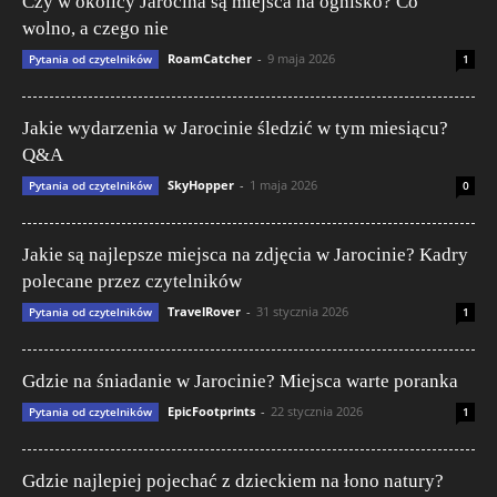
Czy w okolicy Jarocina są miejsca na ognisko? Co
wolno, a czego nie
RoamCatcher
-
9 maja 2026
Pytania od czytelników
1
Jakie wydarzenia w Jarocinie śledzić w tym miesiącu?
Q&A
SkyHopper
-
1 maja 2026
Pytania od czytelników
0
Jakie są najlepsze miejsca na zdjęcia w Jarocinie? Kadry
polecane przez czytelników
TravelRover
-
31 stycznia 2026
Pytania od czytelników
1
Gdzie na śniadanie w Jarocinie? Miejsca warte poranka
EpicFootprints
-
22 stycznia 2026
Pytania od czytelników
1
Gdzie najlepiej pojechać z dzieckiem na łono natury?