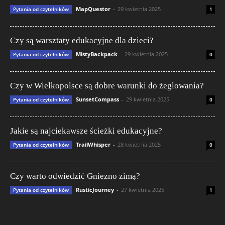
MapQuestor
-
29 kwietnia 2025
Pytania od czytelników
1
Czy są warsztaty edukacyjne dla dzieci?
MistyBackpack
-
29 kwietnia 2025
Pytania od czytelników
0
Czy w Wielkopolsce są dobre warunki do żeglowania?
SunsetCompass
-
29 kwietnia 2025
Pytania od czytelników
0
Jakie są najciekawsze ścieżki edukacyjne?
TrailWhisper
-
28 kwietnia 2025
Pytania od czytelników
0
Czy warto odwiedzić Gniezno zimą?
RusticJourney
-
27 kwietnia 2025
Pytania od czytelników
1