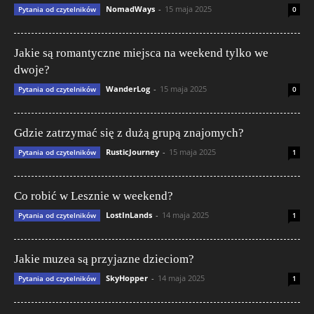
NomadWays
-
15 maja 2025
Pytania od czytelników
0
Jakie są romantyczne miejsca na weekend tylko we
dwoje?
WanderLog
-
15 maja 2025
Pytania od czytelników
0
Gdzie zatrzymać się z dużą grupą znajomych?
RusticJourney
-
15 maja 2025
Pytania od czytelników
1
Co robić w Lesznie w weekend?
LostInLands
-
14 maja 2025
Pytania od czytelników
1
Jakie muzea są przyjazne dzieciom?
SkyHopper
-
14 maja 2025
Pytania od czytelników
1