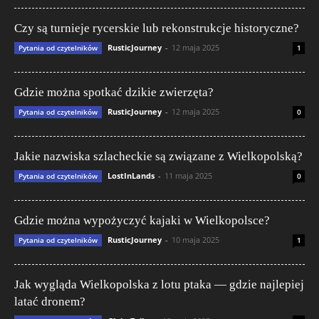
Czy są turnieje rycerskie lub rekonstrukcje historyczne?
RusticJourney
-
12 maja 2025
Pytania od czytelników
1
Gdzie można spotkać dzikie zwierzęta?
RusticJourney
-
12 maja 2025
Pytania od czytelników
0
Jakie nazwiska szlacheckie są związane z Wielkopolską?
LostInLands
-
11 maja 2025
Pytania od czytelników
0
Gdzie można wypożyczyć kajaki w Wielkopolsce?
RusticJourney
-
10 maja 2025
Pytania od czytelników
1
Jak wygląda Wielkopolska z lotu ptaka — gdzie najlepiej
latać dronem?