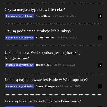
Czy są miejsca typu slow life i eko?
TravelRover
-
24 kwietnia 2025
Pytania od czytelników
1
Czy są podziemne atrakcje lub bunkry?
RoamCatcher
-
24 kwietnia 2025
Pytania od czytelników
0
Jakie miasto w Wielkopolsce jest najbardziej
fotogeniczne?
HiddenTrail
-
23 kwietnia 2025
Pytania od czytelników
0
Jakie są najciekawsze festiwale w Wielkopolsce?
SunsetCompass
-
23 kwietnia 2025
Pytania od czytelników
0
Jakie są lokalne dożynki warte odwiedzenia?