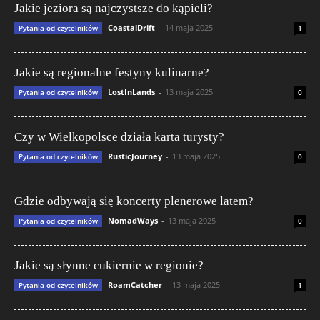
Jakie jeziora są najczystsze do kąpieli?
CoastalDrift
-
14 maja 2025
Pytania od czytelników
1
Jakie są regionalne festyny kulinarne?
LostInLands
-
13 maja 2025
Pytania od czytelników
0
Czy w Wielkopolsce działa karta turysty?
RusticJourney
-
13 maja 2025
Pytania od czytelników
0
Gdzie odbywają się koncerty plenerowe latem?
NomadWays
-
13 maja 2025
Pytania od czytelników
0
Jakie są słynne cukiernie w regionie?
RoamCatcher
-
13 maja 2025
Pytania od czytelników
1