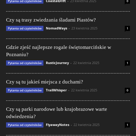
CoastalDrift
-
23 kwietnia 2025
Pytania od czytelników
0
Czy są trasy zwiedzania śladami Piastów?
NomadWays
-
23 kwietnia 2025
Pytania od czytelników
1
Gdzie zjeść najlepsze rogale świętomarcińskie w
Poznaniu?
RusticJourney
-
22 kwietnia 2025
Pytania od czytelników
1
Czy są tu jakieś miejsca z duchami?
TrailWhisper
-
22 kwietnia 2025
Pytania od czytelników
0
Czy są parki narodowe lub krajobrazowe warte
odwiedzenia?
FlyawayNotes
-
22 kwietnia 2025
Pytania od czytelników
1