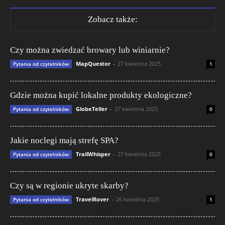
Zobacz także:
Czy można zwiedzać browary lub winiarnie?
MapQuestor
-
27 kwietnia 2025
Pytania od czytelników
1
Gdzie można kupić lokalne produkty ekologiczne?
GlobeTeller
-
27 kwietnia 2025
Pytania od czytelników
0
Jakie noclegi mają strefę SPA?
TrailWhisper
-
27 kwietnia 2025
Pytania od czytelników
0
Czy są w regionie ukryte skarby?
TravelRover
-
26 kwietnia 2025
Pytania od czytelników
1