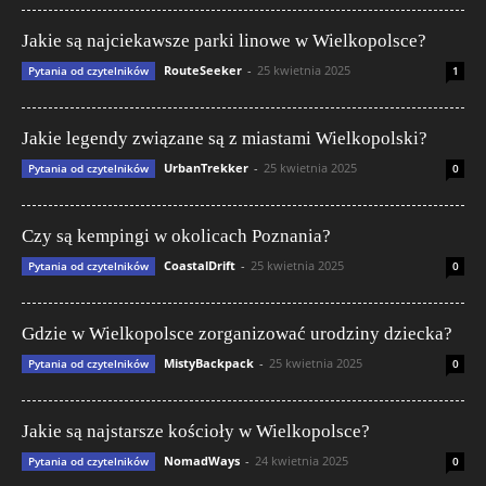
Jakie są najciekawsze parki linowe w Wielkopolsce?
RouteSeeker
-
25 kwietnia 2025
Pytania od czytelników
1
Jakie legendy związane są z miastami Wielkopolski?
UrbanTrekker
-
25 kwietnia 2025
Pytania od czytelników
0
Czy są kempingi w okolicach Poznania?
CoastalDrift
-
25 kwietnia 2025
Pytania od czytelników
0
Gdzie w Wielkopolsce zorganizować urodziny dziecka?
MistyBackpack
-
25 kwietnia 2025
Pytania od czytelników
0
Jakie są najstarsze kościoły w Wielkopolsce?
NomadWays
-
24 kwietnia 2025
Pytania od czytelników
0