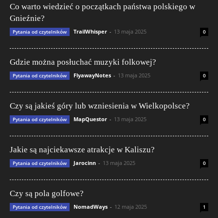
Co warto wiedzieć o początkach państwa polskiego w
Gnieźnie?
TrailWhisper
-
13 maja 2025
Pytania od czytelników
0
Gdzie można posłuchać muzyki folkowej?
FlyawayNotes
-
13 maja 2025
Pytania od czytelników
0
Czy są jakieś góry lub wzniesienia w Wielkopolsce?
MapQuestor
-
13 maja 2025
Pytania od czytelników
0
Jakie są najciekawsze atrakcje w Kaliszu?
Jarocinn
-
13 maja 2025
Pytania od czytelników
0
Czy są pola golfowe?
NomadWays
-
12 maja 2025
Pytania od czytelników
1