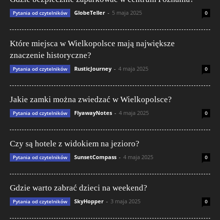
GlobeTeller
-
5 maja 2025
Pytania od czytelników
0
Które miejsca w Wielkopolsce mają największe
znaczenie historyczne?
RusticJourney
-
4 maja 2025
Pytania od czytelników
0
Jakie zamki można zwiedzać w Wielkopolsce?
FlyawayNotes
-
4 maja 2025
Pytania od czytelników
0
Czy są hotele z widokiem na jezioro?
SunsetCompass
-
4 maja 2025
Pytania od czytelników
0
Gdzie warto zabrać dzieci na weekend?
SkyHopper
-
3 maja 2025
Pytania od czytelników
0