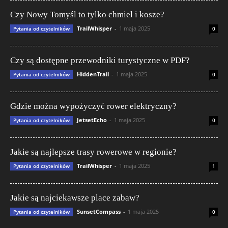
Czy Nowy Tomyśl to tylko chmiel i kosze?
TrailWhisper
-
1 maja 2025
Pytania od czytelników
0
Czy są dostępne przewodniki turystyczne w PDF?
HiddenTrail
-
1 maja 2025
Pytania od czytelników
0
Gdzie można wypożyczyć rower elektryczny?
JetsetEcho
-
1 maja 2025
Pytania od czytelników
0
Jakie są najlepsze trasy rowerowe w regionie?
TrailWhisper
-
1 maja 2025
Pytania od czytelników
1
Jakie są najciekawsze place zabaw?
SunsetCompass
-
1 maja 2025
Pytania od czytelników
0