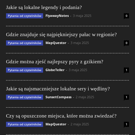
Jakie są lokalne legendy i podania?
FlyawayNotes
-
3 maja 2025
Pytania od czytelników
0
Gdzie znajduje się najpiękniejszy pałac w regionie?
MapQuestor
-
3 maja 2025
Pytania od czytelników
0
Gdzie można zjeść najlepszy pyry z gzikiem?
GlobeTeller
-
3 maja 2025
Pytania od czytelników
1
Jakie są najsmaczniejsze lokalne sery i wędliny?
SunsetCompass
-
2 maja 2025
Pytania od czytelników
1
Czy są opuszczone miejsca, które można zwiedzać?
MapQuestor
-
2 maja 2025
Pytania od czytelników
1