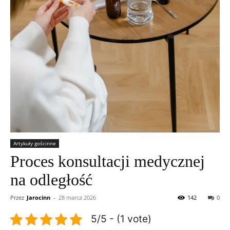
Artykuły gościnne
Proces konsultacji medycznej
na odległość
Przez
Jarocinn
-
28 marca 2026
142
0
5/5 - (1 vote)