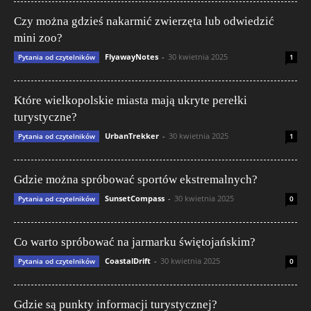
Czy można gdzieś nakarmić zwierzęta lub odwiedzić
mini zoo?
FlyawayNotes
-
30 kwietnia 2025
Pytania od czytelników
1
Które wielkopolskie miasta mają ukryte perełki
turystyczne?
UrbanTrekker
-
30 kwietnia 2025
Pytania od czytelników
1
Gdzie można spróbować sportów ekstremalnych?
SunsetCompass
-
30 kwietnia 2025
Pytania od czytelników
0
Co warto spróbować na jarmarku świętojańskim?
CoastalDrift
-
30 kwietnia 2025
Pytania od czytelników
0
Gdzie są punkty informacji turystycznej?