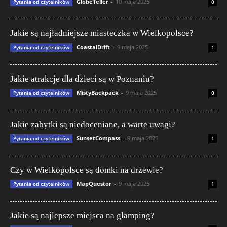
GlobeTeller
-
10 maja 2025
Pytania od czytelników
0
Jakie są najładniejsze miasteczka w Wielkopolsce?
CoastalDrift
-
9 maja 2025
Pytania od czytelników
1
Jakie atrakcje dla dzieci są w Poznaniu?
MistyBackpack
-
9 maja 2025
Pytania od czytelników
0
Jakie zabytki są niedoceniane, a warte uwagi?
SunsetCompass
-
9 maja 2025
Pytania od czytelników
1
Czy w Wielkopolsce są domki na drzewie?
MapQuestor
-
9 maja 2025
Pytania od czytelników
1
Jakie są najlepsze miejsca na glamping?