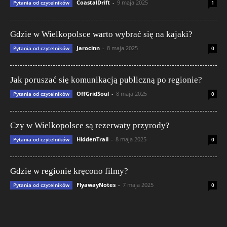
CoastalDrift
-
9 maja 2025
Pytania od czytelników
1
Gdzie w Wielkopolsce warto wybrać się na kajaki?
Jarocinn
-
8 maja 2025
Pytania od czytelników
0
Jak poruszać się komunikacją publiczną po regionie?
OffGridSoul
-
8 maja 2025
Pytania od czytelników
0
Czy w Wielkopolsce są rezerwaty przyrody?
HiddenTrail
-
8 maja 2025
Pytania od czytelników
0
Gdzie w regionie kręcono filmy?
FlyawayNotes
-
7 maja 2025
Pytania od czytelników
0