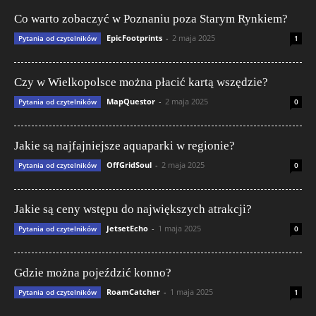
Co warto zobaczyć w Poznaniu poza Starym Rynkiem?
EpicFootprints
-
2 maja 2025
Pytania od czytelników
1
Czy w Wielkopolsce można płacić kartą wszędzie?
MapQuestor
-
2 maja 2025
Pytania od czytelników
0
Jakie są najfajniejsze aquaparki w regionie?
OffGridSoul
-
2 maja 2025
Pytania od czytelników
0
Jakie są ceny wstępu do największych atrakcji?
JetsetEcho
-
1 maja 2025
Pytania od czytelników
0
Gdzie można pojeździć konno?
RoamCatcher
-
1 maja 2025
Pytania od czytelników
1