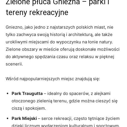
Zielone płuca Gniezna –​ parki ​i
tereny rekreacyjne
Gniezno, jako ⁤jedno z ⁣najstarszych ⁣polskich⁢ miast, ​nie
tylko zachwyca ​swoją ⁢historią i‌ architekturą,⁣ ale także
urokliwymi miejscami⁤ do wypoczynku na łonie natury.
Zielone obszary w mieście oferują doskonałe możliwości
do⁤ aktywnego spędzania ​czasu oraz relaksu w pięknej⁣
scenerii.
Wśród najpopularniejszych miejsc‍ znajdują się:
Park Traugutta
– idealny⁤ do spacerów, z alejkami‍
otoczonego zielenią terenu, gdzie można ‌cieszyć się
ciszą i spokojem.
Park Miejski
– serce ​rekreacji, często ‍tętniące życiem
dzięki licznym wydarzeniom kulturalnym i sportowym.