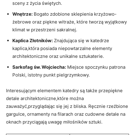
sceny z⁤ życia świętych.
Wnętrze:
Bogato zdobione sklepienia krzyżowo-
żebrowe oraz⁤ piękne‍ witraże,​ które tworzą​ wyjątkowy
klimat w przestrzeni ⁢sakralnej.
Kaplica Złotników:
Znajdująca się w⁤ katedrze
kaplica,która posiada ​niepowtarzalne elementy
architektoniczne ‌oraz⁤ unikalne sztukaterie.
Sarkofag św. Wojciecha:
Miejsce spoczynku patrona
Polski, istotny punkt pielgrzymkowy.
Interesującym elementem katedry są także przepiękne
⁣detale​ architektoniczne,które można‌
zauważyć,przyglądając się​ jej ‍z bliska.⁢ Ręcznie rzeźbione⁤
gargulce,​ ornamenty na ⁤filarach oraz​ cudowne detale ⁢na
⁢oknach przyciągają ‍uwagę‍ miłośników sztuki.