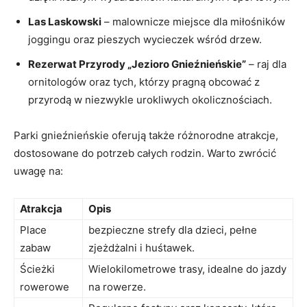
Las Laskowski
– ‍malownicze miejsce dla miłośników ​
joggingu oraz pieszych wycieczek wśród drzew.
Rezerwat Przyrody ​„Jezioro Gnieźnieńskie”
– ‌raj dla
ornitologów‌ oraz tych,‍ którzy pragną ⁤obcować‌ z
przyrodą ​w​ niezwykle urokliwych okolicznościach.
Parki gnieźnieńskie‌ oferują także różnorodne atrakcje,
‍dostosowane do potrzeb całych rodzin. Warto zwrócić
uwagę⁢ na:
Atrakcja
Opis
Place​
bezpieczne strefy dla dzieci, pełne​
zabaw
zjeżdżalni i huśtawek.
Ścieżki
Wielokilometrowe‌ trasy, idealne do jazdy
rowerowe
⁤na rowerze.