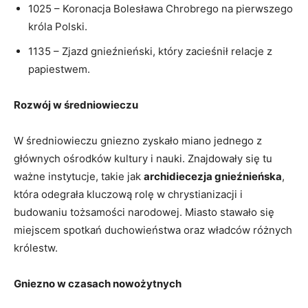
1025 – Koronacja Bolesława Chrobrego⁢ na pierwszego
króla Polski.
1135 – Zjazd gnieźnieński, który‍ zacieśnił relacje z
⁤papiestwem.
Rozwój w średniowieczu
W ‍średniowieczu gniezno ​zyskało⁣ miano jednego​ z‍
głównych‌ ośrodków kultury i nauki. Znajdowały się tu
ważne instytucje, takie jak
archidiecezja gnieźnieńska
,
która odegrała kluczową rolę⁢ w ⁤chrystianizacji i
budowaniu ‌tożsamości narodowej.‍ Miasto stawało ‌się⁤
miejscem⁢ spotkań ‌duchowieństwa⁣ oraz władców różnych
królestw.
Gniezno w​ czasach nowożytnych