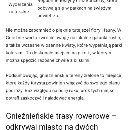
Regularne festyny oraz koncerty,⁢ które
Wydarzenia
odbywają się w ​parkach na świeżym
kulturalne
powietrzu.
Nie można zapomnieć o pięknie tutejszej ‌flory i fauny. W
Gnieźnie warto zwrócić‌ uwagę na lokalne gatunki roślin,
⁣a także wczesne wiosenne kwiaty, które wypełniają parki
kolorami. To doskonałe‍ miejsce ⁢na piknik, w którym
⁣można spędzić radosne chwile z ‍bliskimi.
Podsumowując, gnieźnieńskie tereny ⁢zielone to miejsce,⁣
które każdy turysta‌ powinien włączyć do swojego planu
podróży. Bez względu na porę ⁤roku, ‌urok tych⁣ miejsc
potrafi zaskoczyć i naładować energią.
Gnieźnieńskie trasy rowerowe ​–
odkrywaj miasto na dwóch