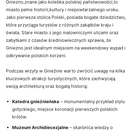
Gniezno,znane jako ‍kolebka polskiej państwowości,to
miasto⁣ pełne historii,kultury i niepowtarzalnego​ uroku.
Jako pierwsza⁣ stolica Polski, ⁣posiada bogate​ dziedzictwo,
które przyciąga turystów⁣ z różnych zakątków kraju⁣ i
⁢świata. Stare ⁢miasto z ‌jego ⁤malowniczymi ulicami ⁣oraz
zabytkami⁣ z‍ czasów średniowiecznych sprawia, że ​
Gniezno jest​ idealnym miejscem⁢ na weekendowy wypad i⁤
odkrywanie polskich korzeni.
Podczas wizyty w Gnieźnie⁣ warto‍ zwrócić uwagę ⁢na kilka
kluczowych atrakcji turystycznych,⁢ które zachwycają
swoją​ architekturą oraz bogatą ‌historią:
Katedra gnieźnieńska
⁤–​ monumentalny przykład stylu‍
gotyckiego, miejsce koronacji pierwszych polskich
królów.
Muzeum Archidiecezjalne
⁤– skarbnica wiedzy o⁤