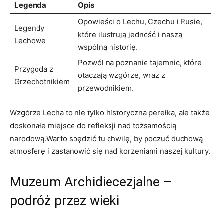
Legenda
Opis
Opowieści​ o ​Lechu, ‍Czechu i ⁤Rusie,⁣
Legendy⁢
które ⁤ilustrują jedność ​i naszą
Lechowe
wspólną‌ historię.
Pozwól⁤ na poznanie tajemnic,‍ które
Przygoda z
otaczają wzgórze, wraz z
Grzechotnikiem
przewodnikiem.
Wzgórze‌ Lecha to nie⁤ tylko historyczna perełka, ale także
doskonałe‍ miejsce do ‍refleksji nad tożsamością⁢
narodową.Warto spędzić tu chwilę, by poczuć duchową‍
atmosferę i zastanowić‍ się nad‍ korzeniami naszej ⁢kultury.
Muzeum Archidiecezjalne⁣ –
podróż przez wieki