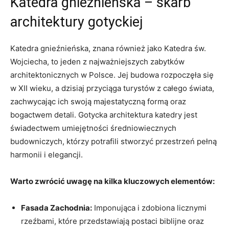
Katedra ‍gnieźnieńska ​– skarb
architektury‌ gotyckiej
Katedra gnieźnieńska, ⁤znana również ‌jako Katedra św.
Wojciecha, to ⁤jeden ⁢z najważniejszych zabytków
architektonicznych ⁣w Polsce. Jej ‍budowa rozpoczęła się
w XII wieku, a dzisiaj przyciąga turystów z całego świata,​
zachwycając⁢ ich swoją majestatyczną‌ formą oraz
‌bogactwem detali. Gotycka architektura katedry jest
świadectwem umiejętności średniowiecznych
⁣budowniczych, którzy potrafili ⁣stworzyć przestrzeń ‍pełną⁣
harmonii i elegancji.
Warto zwrócić⁢ uwagę na kilka kluczowych elementów:
Fasada ⁤Zachodnia:
Imponująca i zdobiona licznymi
rzeźbami, które ​przedstawiają ​postaci ‍biblijne‍ oraz​