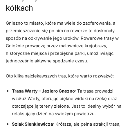
kółkach
Gniezno to‌ miasto,⁢ które‍ ma ⁤wiele do zaoferowania, a
przemieszczanie się po⁣ nim ​na rowerze to doskonały⁤
sposób na odkrywanie jego uroków. Rowerowe trasy w
Gnieźnie prowadzą ​przez malownicze‌ krajobrazy,‌
historyczne miejsca​ i przepiękne parki, umożliwiając
⁤jednocześnie ⁣aktywne‌ spędzanie czasu.
Oto kilka ​najciekawszych⁣ tras, które warto rozważyć:
Trasa Warty – Jezioro Gnezno
: ‌Ta trasa prowadzi
wzdłuż Warty, oferując piękne⁣ widoki na rzekę oraz
otaczające‌ ją ⁢tereny zielone. ⁣Jest to idealny⁢ wybór na
relaksujący dzień na świeżym powietrzu.
Szlak Sienkiewicza
: Krótsza, ale⁣ pełna atrakcji trasa,