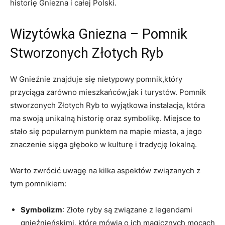
historię⁣ Gniezna ‍i całej Polski.
Wizytówka Gniezna ⁢–‍ Pomnik
Stworzonych‍ Złotych Ryb
W​ Gnieźnie znajduje się ​nietypowy ‍pomnik,który‌
przyciąga zarówno mieszkańców,jak i turystów. Pomnik
stworzonych ‌Złotych ⁢Ryb to ⁣wyjątkowa ⁣instalacja, która
ma ​swoją unikalną historię oraz symbolikę. ⁣Miejsce to
stało się ​popularnym‌ punktem na‍ mapie miasta, a ‌jego
znaczenie sięga‍ głęboko w kulturę i tradycję lokalną.
Warto zwrócić uwagę ⁤na kilka aspektów związanych ‍z
tym pomnikiem:
Symbolizm
: Złote⁣ ryby ⁢są związane z legendami
gnieźnieńskimi, ‍które⁢ mówią o ich magicznych mocach