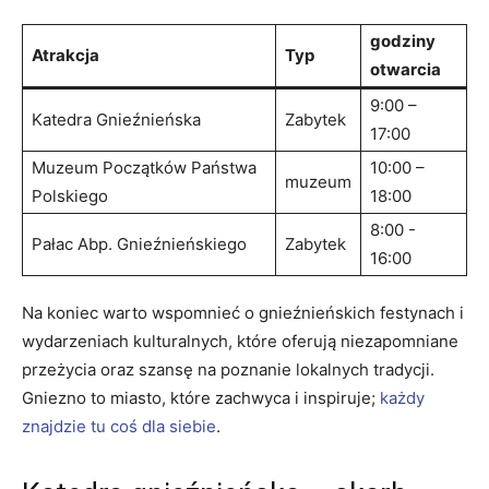
godziny
Atrakcja
Typ
otwarcia
9:00 –
Katedra Gnieźnieńska
Zabytek
17:00
Muzeum Początków Państwa
10:00 –
muzeum
Polskiego
18:00
8:00 ​-​
Pałac⁢ Abp. Gnieźnieńskiego
Zabytek
16:00
Na koniec warto ⁣wspomnieć⁤ o gnieźnieńskich festynach i
⁢wydarzeniach⁢ kulturalnych, ‍które oferują ⁢niezapomniane
przeżycia oraz ‌szansę‌ na poznanie lokalnych‌ tradycji.
‍Gniezno to miasto, które zachwyca i inspiruje;
każdy
znajdzie tu coś‌ dla siebie
.