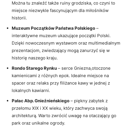
Można tu znaleźć⁤ także ruiny grodziska, ‌co czyni‍ to⁢
miejsce niezwykle fascynującym dla miłośników
historii.
Muzeum ⁢Początków Państwa Polskiego
–
interaktywne⁤ muzeum ukazujące początki ⁢Polski.
Dzięki nowoczesnym wystawom ⁢oraz ⁣multimedialnym
prezentacjom, zwiedzający mogą zanurzyć ‍się ‍w⁤
historię naszego kraju.
Rondo Starego Rynku
– serce ​Gniezna,otoczone
kamienicami z różnych​ epok. Idealne miejsce na
spacer oraz relaks przy filiżance ‍kawy w jednej z
lokalnych kawiarni.
Pałac Abp. Gnieźnieńskiego
– piękny zabytek z​
przełomu XIX ⁣i XX wieku, który ‍zachwyca swoją
⁢architekturą. Warto​ zwrócić uwagę‍ na otaczający go​
park ‍oraz unikalne ogrody.