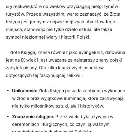
się relikwie,które od​ wieków przyciągają pielgrzymów i
turystów.‌ Przede wszystkim, ⁣warto zaznaczyć, że⁣ Złota
⁤Księga jest​ jednym ⁢z ⁤najważniejszych​ obiektów tego
miejsca, stanowiąc ​nie tylko dzieło sztuki, ⁢ale‌ także
symbol niezłomnej⁤ wiary i historii⁤ Polski.
⁤ ‍ ‌ Złota Księga, znana również jako evangeliarz, datowana
jest na IX wiek​ i jest uważana za ‌najstarszy znany polski
zabytek pisany. Oto kilka kluczowych aspektów ​
dotyczących⁤ tej fascynującej relikwii:
Unikalność:
Złota⁤ Księga‍ posiada zdobienia wykonane
w złocie oraz wyjątkowe⁤ iluminacje, które zachwycają
nie tylko miłośników sztuki,​ ale⁤ i‌ historyków.
Znaczenie religijne:
‍Przez ‌wieki była używana​ w
ceremoniach liturgicznych, ​co czyni ​ją‌ ważnym
przedmiotem ⁤dla duchowości Polaków.