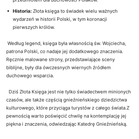
Historia:
Złota‍ księga to świadek wielu ważnych
wydarzeń w historii Polski, w tym koronacji
pierwszych królów.
⁣⁢ Według legend, księga była własnością św. ​Wojciecha,
patrona Polski, co nadaje jej dodatkowego ⁣znaczenia.⁣
Ręcznie malowane ⁣strony, przedstawiające sceny
biblijne, były‌ dla ⁤ówczesnych wiernych źródłem​
duchowego wsparcia.
​ ⁤ Dziś Złota⁤ Księga jest nie tylko świadectwem‌ minionych
czasów, ​ale ⁤także częścią gnieźnieńskiego‍ dziedzictwa
kulturowego, które​ przyciąga turystów z całego​ świata.Z
⁤pewnością⁤ warto poświęcić⁤ chwilę na kontemplację jej
piękna i ⁢znaczenia, odwiedzając Katedrę Gnieźnieńską.