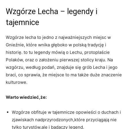
Wzgórze⁤ Lecha – legendy i
tajemnice
Wzgórze‍ lecha to jedno z najważniejszych miejsc w
Gnieźnie, które wnika ⁣głęboko w polską tradycję i
historię. to tu legendy mówią o ​Lechu, protoplaście⁤
Polaków,⁢ oraz o​ założeniu pierwszej ⁤stolicy ⁢kraju. Na
wzgórzu, według podań, znajduje ​się grób Lecha i jego
braci, co ⁤sprawia, że miejsce to ma także duże znaczenie
kulturowe.
Warto wiedzieć,że:
Wzgórze obfituje w⁣ tajemnicze opowieści o duchach ⁢i
zjawiskach nadprzyrodzonych,które przyciągają ​nie
tylko turystów,ale i⁢ badaczy legend.