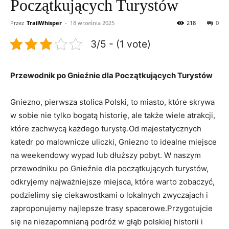
Początkujących Turystów
Przez
TrailWhisper
-
18 września 2025
218
0
3/5 - (1 vote)
Przewodnik po Gnieźnie dla​ Początkujących Turystów
Gniezno, ‍pierwsza stolica Polski, ‌to miasto, ⁢które skrywa
w⁢ sobie ‍nie tylko bogatą historię, ‍ale także wiele atrakcji,
które zachwycą każdego turystę.Od⁣ majestatycznych
⁣katedr po malownicze ‍uliczki, Gniezno to ⁣idealne ⁢miejsce
na weekendowy wypad​ lub ⁢dłuższy pobyt. W naszym
przewodniku po Gnieźnie dla ​początkujących ‍turystów,
odkryjemy najważniejsze miejsca,⁣ które⁣ warto zobaczyć,⁤
podzielimy ⁢się ‌ciekawostkami o lokalnych⁤ zwyczajach i
zaproponujemy najlepsze trasy spacerowe.Przygotujcie
⁣się ⁤na ​niezapomnianą podróż w ‌głąb polskiej historii i