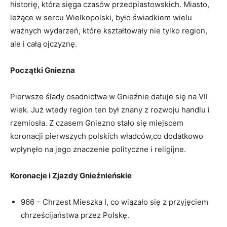
historię, która‌ sięga czasów przedpiastowskich.‍ Miasto,
⁣leżące w ‍sercu ⁣Wielkopolski, było świadkiem⁤ wielu
‌ważnych wydarzeń, ‌które kształtowały nie⁢ tylko ‍region,
‍ale​ i ⁢całą ojczyznę.
Początki Gniezna
Pierwsze⁢ ślady ‌osadnictwa w Gnieźnie datuje się na VII
wiek. Już wtedy region​ ten był​ znany z rozwoju handlu i⁤
rzemiosła. Z czasem⁣ Gniezno stało się miejscem
koronacji pierwszych⁢ polskich ​władców,co dodatkowo
wpłynęło na‌ jego‌ znaczenie polityczne i​ religijne.
Koronacje ⁢i Zjazdy Gnieźnieńskie
966 – Chrzest Mieszka I, co ⁣wiązało‍ się z⁤ przyjęciem
chrześcijaństwa przez Polskę.