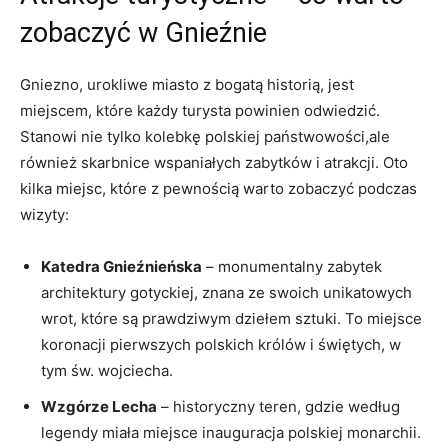
zobaczyć w Gnieźnie
Gniezno, ‍urokliwe‍ miasto z bogatą⁢ historią,‍ jest
miejscem, które każdy turysta ​powinien odwiedzić.
Stanowi nie ‍tylko‍ kolebkę polskiej‌ państwowości,ale
również skarbnice‍ wspaniałych zabytków i ‌atrakcji. Oto
kilka miejsc, ​które z pewnością warto ‌zobaczyć⁢ podczas
wizyty:
Katedra Gnieźnieńska
– monumentalny zabytek
architektury gotyckiej, znana ze swoich unikatowych
wrot, które są prawdziwym dziełem ‍sztuki. To miejsce ​
koronacji pierwszych polskich ⁣królów i świętych, w
⁤tym‍ św. wojciecha.
Wzgórze Lecha
– ​historyczny teren, gdzie⁢ według⁢
legendy miała miejsce inauguracja polskiej ‌monarchii.