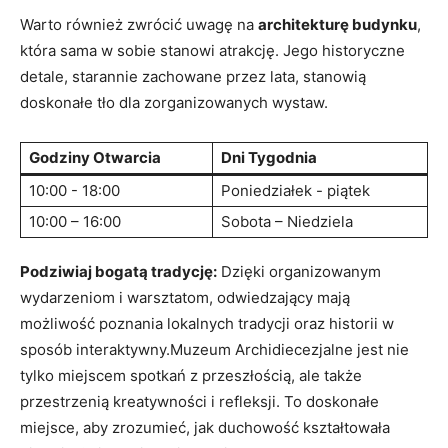
Warto również zwrócić uwagę na
architekturę budynku
,
która⁣ sama w sobie stanowi atrakcję. Jego​ historyczne
detale, starannie ⁢zachowane przez lata,‌ stanowią
doskonałe tło dla zorganizowanych wystaw.
Godziny Otwarcia
Dni ​Tygodnia
10:00 -‌ 18:00
Poniedziałek -⁣ piątek
10:00⁤ – 16:00
Sobota – Niedziela
Podziwiaj‌ bogatą tradycję:
Dzięki organizowanym
‍wydarzeniom i warsztatom, odwiedzający‍ mają
⁢możliwość poznania lokalnych​ tradycji oraz⁤ historii ⁤w
sposób interaktywny.Muzeum Archidiecezjalne jest⁤ nie
tylko miejscem spotkań⁢ z⁣ przeszłością, ale także
przestrzenią‍ kreatywności‌ i ⁣refleksji. To doskonałe​
miejsce, aby ​zrozumieć, ⁤jak⁣ duchowość kształtowała ​