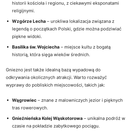
historii⁣ kościoła i⁢ regionu, ​z⁢ ciekawymi eksponatami
religijnymi.
Wzgórze Lecha
– urokliwa lokalizacja związana z
legendą‍ o początkach Polski,​ gdzie⁤ można ‌podziwiać
piękne widoki.
Basilika św. Wojciecha
– miejsce kultu z bogatą
⁤historią, która sięga wieków średnich.
Gniezno jest⁣ także idealną ⁤bazą wypadową do
odkrywania ‌okolicznych atrakcji. ⁣Warto rozważyć‍
wyprawy do⁢ pobliskich⁢ miejscowości, takich ‍jak:
Wągrowiec
– znane z malowniczych jezior i pięknych
tras ⁢rowerowych.
Gnieźnieńska Kolej Wąskotorowa
–​ unikalna podróż w
czasie‌ na ​pokładzie zabytkowego pociągu.