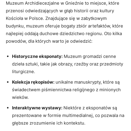
Muzeum Archidiecezjalne⁢ w Gnieźnie to miejsce, które
przenosi odwiedzających w głąb historii oraz kultury⁣
Kościoła ‍w ‌Polsce. ⁣Znajdujące się w zabytkowym ​
budynku, muzeum oferuje⁢ bogaty zbiór artefaktów, które
najlepiej oddają duchowe dziedzictwo ⁣regionu. ​Oto​ kilka
powodów, ‍dla których ⁤warto je odwiedzić:
Historyczne eksponaty:
Muzeum gromadzi cenne
dzieła sztuki,‍ takie ⁤jak obrazy, ⁤rzeźby ⁢oraz⁤ przedmioty​
liturgiczne.
Kolekcja ⁢rękopisów:
unikalne manuskrypty, które są⁤
świadectwem​ piśmiennictwa religijnego z minionych​
wieków.
Interaktywne wystawy:
Niektóre z ‌eksponatów są
prezentowane w formie multimedialnej, co pozwala⁣ na
⁣głębsze zrozumienie ich kontekstu.