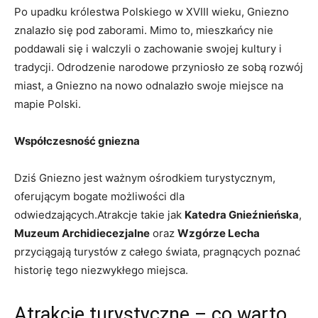
Po upadku ⁤królestwa ​Polskiego w‍ XVIII wieku, ‌Gniezno
⁢znalazło się⁤ pod ​zaborami.⁣ Mimo to,⁤ mieszkańcy ​nie⁣
poddawali⁣ się i walczyli o zachowanie swojej kultury ‌i
tradycji. ​Odrodzenie ⁢narodowe przyniosło⁣ ze sobą rozwój
miast, a ‍Gniezno na⁤ nowo ‍odnalazło swoje miejsce na
mapie Polski.
Współczesność gniezna
Dziś Gniezno ​jest‌ ważnym ośrodkiem⁢ turystycznym,
⁤oferującym bogate możliwości dla
odwiedzających.Atrakcje‌ takie jak
Katedra ⁢Gnieźnieńska
,
Muzeum Archidiecezjalne
‌oraz
Wzgórze Lecha
⁣przyciągają‍ turystów z‍ całego‍ świata, pragnących⁤ poznać
historię tego niezwykłego⁤ miejsca.
Atrakcje turystyczne ⁢– co warto