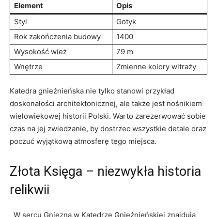
Element
Opis
Styl
Gotyk
Rok zakończenia budowy
1400
Wysokość wież
79 ‌m
Wnętrze
Zmienne kolory witraży
Katedra gnieźnieńska nie⁤ tylko stanowi ⁢przykład ​
doskonałości⁣ architektonicznej, ‌ale także jest⁤ nośnikiem
wielowiekowej historii ‌Polski.‍ Warto zarezerwować sobie⁤
czas na jej ⁤zwiedzanie, by dostrzec ⁢wszystkie detale oraz
poczuć wyjątkową atmosferę tego miejsca.
Złota Księga – ​niezwykła historia
‌relikwii
‌ ⁣ ⁤W ⁤sercu Gniezna,w⁤ Katedrze Gnieźnieńskiej znajdują‌