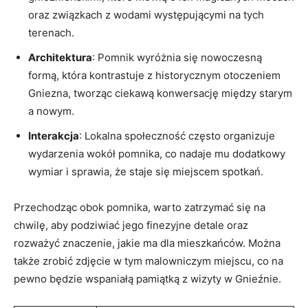
oraz ⁣związkach z wodami występującymi na tych
terenach.
Architektura
: Pomnik wyróżnia ⁤się‍ nowoczesną
formą, która kontrastuje z historycznym otoczeniem⁤
Gniezna, tworząc ciekawą konwersację między starym
a nowym.
Interakcja
: ‍Lokalna⁢ społeczność często organizuje
‍wydarzenia wokół‍ pomnika, ⁢co ‌nadaje mu dodatkowy⁣
wymiar​ i sprawia, że staje się miejscem spotkań.
Przechodząc obok pomnika, warto ‍zatrzymać się ‌na
chwilę, aby ​podziwiać jego finezyjne‍ detale‌ oraz
rozważyć znaczenie, ⁢jakie ma dla mieszkańców. Można
także zrobić zdjęcie ​w⁣ tym⁢ malowniczym miejscu, ⁢co na
pewno będzie wspaniałą pamiątką z wizyty w Gnieźnie.