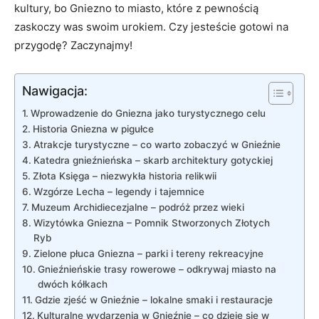
kultury, bo Gniezno to⁢ miasto, które z pewnością
zaskoczy‌ was ​swoim urokiem. Czy jesteście gotowi na
przygodę? ⁣Zaczynajmy!
Nawigacja:
Wprowadzenie⁢ do ⁤Gniezna ⁤jako turystycznego celu
Historia ⁤Gniezna w‌ pigułce
Atrakcje turystyczne ⁢– co warto zobaczyć w Gnieźnie
Katedra ‍gnieźnieńska ​– skarb architektury‌ gotyckiej
Złota Księga – ​niezwykła historia ‌relikwii
Wzgórze⁤ Lecha – legendy i tajemnice
Muzeum Archidiecezjalne⁣ – podróż przez wieki
Wizytówka Gniezna ⁢–‍ Pomnik Stworzonych‍ Złotych
Ryb
Zielone płuca Gniezna –​ parki ​i tereny rekreacyjne
Gnieźnieńskie trasy rowerowe ​– odkrywaj miasto na
dwóch kółkach
Gdzie zjeść w‍ Gnieźnie‍ –⁢ lokalne smaki i⁢ restauracje
Kulturalne wydarzenia‍ w Gnieźnie⁣ – ​co dzieje się w