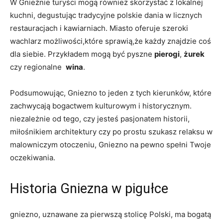
W Gnieźnie ​turyści mogą również skorzystać z lokalnej⁤
kuchni, degustując tradycyjne polskie ‌dania w ‍licznych​
restauracjach ‍i kawiarniach. Miasto oferuje szeroki
⁣wachlarz możliwości,które sprawią,że każdy‍ znajdzie coś
dla siebie.‍ Przykładem ‌mogą być pyszne
pierogi
,
żurek
czy regionalne ⁢
wina
.
Podsumowując, ⁤Gniezno to jeden z tych kierunków, które
‌zachwycają bogactwem ​kulturowym‌ i historycznym.
niezależnie od ⁣tego, ⁣czy jesteś⁢ pasjonatem ⁢historii,
miłośnikiem architektury ‌czy po prostu szukasz relaksu w
malowniczym otoczeniu, Gniezno ⁣na ⁤pewno spełni‍ Twoje
oczekiwania.
Historia ⁤Gniezna w‌ pigułce
gniezno, uznawane za pierwszą stolicę ​Polski, ma ⁤bogatą