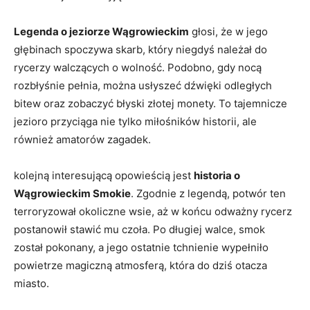
Legenda o jeziorze Wągrowieckim
głosi, że w jego
głębinach spoczywa‌ skarb,⁣ który niegdyś należał do
rycerzy walczących o⁢ wolność. Podobno, gdy nocą
rozbłyśnie pełnia, można usłyszeć dźwięki odległych
⁢bitew oraz zobaczyć ⁤błyski złotej monety. To tajemnicze
jezioro ⁢przyciąga nie tylko‌ miłośników historii, ale
również amatorów zagadek.
kolejną interesującą opowieścią jest
historia o
Wągrowieckim​ Smokie
. Zgodnie z legendą, ​potwór ten
terroryzował okoliczne wsie, aż w końcu odważny rycerz
postanowił stawić mu czoła. Po długiej walce, smok
został pokonany, a ⁢jego ostatnie ⁣tchnienie wypełniło
powietrze magiczną atmosferą, która do dziś otacza
miasto.