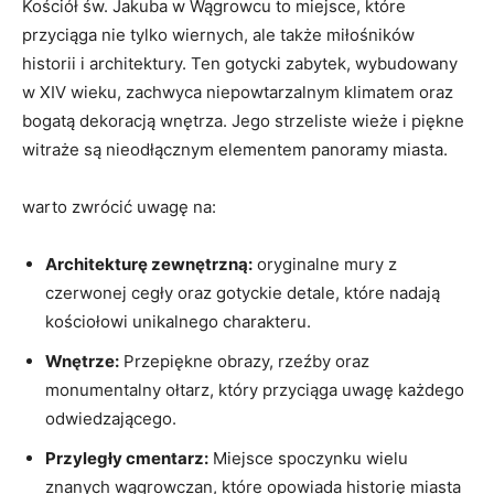
Kościół św. Jakuba w Wągrowcu to​ miejsce, które
‌przyciąga ​nie tylko wiernych, ale także miłośników
historii​ i architektury. Ten ⁢gotycki zabytek,⁢ wybudowany
w XIV ​wieku, zachwyca niepowtarzalnym klimatem ⁢oraz
bogatą dekoracją wnętrza. Jego strzeliste wieże i ​piękne
⁤witraże są nieodłącznym elementem⁣ panoramy miasta.
warto zwrócić uwagę na:
Architekturę zewnętrzną:
oryginalne mury⁤ z
czerwonej cegły ⁢oraz gotyckie detale, które nadają
kościołowi unikalnego charakteru.
Wnętrze:
Przepiękne obrazy, rzeźby oraz
monumentalny ołtarz, który przyciąga uwagę ‍każdego
odwiedzającego.
Przyległy cmentarz:
Miejsce spoczynku wielu
⁢znanych wągrowczan, które‍ opowiada historię miasta