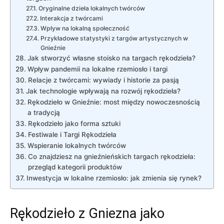
Oryginalne dzieła lokalnych twórców
Interakcja ‍z twórcami
Wpływ na ​lokalną społeczność
Przykładowe statystyki z targów artystycznych ‌w
Gnieźnie
Jak stworzyć⁣ własne stoisko​ na ⁣targach rękodzieła?
Wpływ pandemii ‌na lokalne ⁤rzemiosło i targi
Relacje⁣ z twórcami:‌ wywiady i⁣ historie​ za⁤ pasją
Jak ⁢technologie wpływają na ‌rozwój rękodzieła?
Rękodzieło w⁤ Gnieźnie: ⁢most między⁤ nowoczesnością
a tradycją
Rękodzieło ​jako forma sztuki
Festiwale i Targi Rękodzieła
Wspieranie lokalnych twórców
Co⁢ znajdziesz na gnieźnieńskich⁢ targach‍ rękodzieła:
przegląd​ kategorii produktów
Inwestycja w lokalne rzemiosło: jak zmienia się ⁤rynek?
Rękodzieło z Gniezna ⁢jako