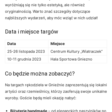
wyróżniają ‌się nie⁣ tylko estetyką, ⁤ale również
‍oryginalnością. Warto ⁤znać szczegóły dotyczące
najbliższych wydarzeń, ​aby móc wziąć w nich⁤ udział!
Data i miejsce targów
Data
Miejsce
25-26 listopada 2023
Centrum Kultury „Wiatraczek”
10-11 grudnia‍ 2023
Hala Sportowa⁢ Gniezno
Co będzie ⁢można zobaczyć?
Na targach rękodzieła w Gnieźnie⁤ zaprezentują się ‍lokalni
artyści oraz rzemieślnicy, którzy zaoferują swoje unikalne
wyroby. Goście będą mieli okazję nabyć:
Biżuterię ⁢handmade
⁢– ‌od eleganckich naszyjników po