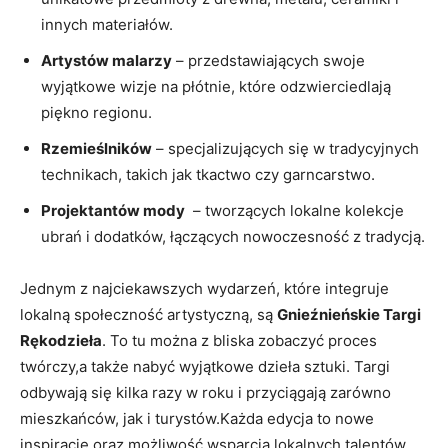
innych materiałów.
Artystów malarzy
– ⁢przedstawiających swoje
wyjątkowe wizje‍ na ​płótnie, które odzwierciedlają‌
piękno ​regionu.
Rzemieślników
‍– ⁤specjalizujących się w‍ tradycyjnych
technikach,⁤ takich jak tkactwo ⁢czy garncarstwo.
Projektantów⁢ mody
⁤ –⁤ tworzących lokalne‍ kolekcje
⁣ubrań ⁢i dodatków, łączących nowoczesność z tradycją.
Jednym z najciekawszych wydarzeń, które integruje
lokalną społeczność artystyczną, są
Gnieźnieńskie‌ Targi
Rękodzieła
. ‍To tu można z bliska ‌zobaczyć proces
twórczy,a także nabyć wyjątkowe dzieła sztuki.​ Targi
odbywają się kilka razy w roku i przyciągają zarówno
mieszkańców, jak i turystów.Każda edycja to ​nowe
inspiracje oraz ‍możliwość ​wsparcia lokalnych‌ talentów.