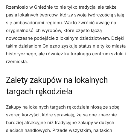
Rzemiosło w Gnieźnie​ to nie tylko tradycja, ‍ale ⁤także‌
pasja​ lokalnych twórców, ​którzy swoją twórczością stają
się ambasadorami⁣ regionu. Warto‌ zwrócić uwagę ‍na
oryginalność ​ich‌ wyrobów, które‌ często łączą⁤
nowoczesne podejście z lokalnym⁤ dziedzictwem. Dzięki
⁣takim‍ działaniom Gniezno ⁣zyskuje status nie tylko miasta
‍historycznego, ​ale również kulturalnego centrum sztuki ⁣i
rzemiosła.
Zalety zakupów​ na‌ lokalnych⁣
targach rękodzieła
Zakupy na lokalnych targach rękodzieła niosą‍ ze sobą
szereg⁢ korzyści, które⁤ sprawiają,⁤ że są ⁣one znacznie
bardziej atrakcyjne niż ‌tradycyjne zakupy ​w dużych ​
sieciach handlowych. Przede wszystkim, na‌ takich