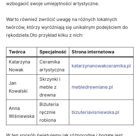
wzbogacić swoje umiejętności ‍artystyczne.
Warto również zwrócić uwagę na różnych lokalnych
twórców, którzy wyróżniają się unikalnym podejściem do
rękodzieła.Oto przykład‌ kilku z ⁣nich:
Twórca
Specjalność
Strona internetowa
Katarzyna​
Ceramika
katarzynanowakceramika.pl
Nowak
artystyczna
Skrzynki ⁢i​
Jan
meble z
mebledrewniane.pl
Kowalski
drewna
Biżuteria
Anna
ręcznie
bizuteriavisniewska.pl
Wiśniewska
robiona
W ten sposób świętujemy ⁣jak różnorodne i bogate jest