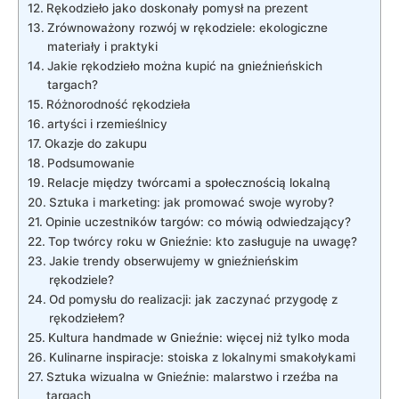
Rękodzieło jako doskonały pomysł na‌ prezent
Zrównoważony rozwój w ‍rękodziele: ekologiczne
materiały‌ i praktyki
Jakie rękodzieło⁤ można kupić na gnieźnieńskich
targach?
Różnorodność ⁤rękodzieła
artyści i rzemieślnicy
Okazje do zakupu
Podsumowanie
Relacje ​między twórcami a społecznością lokalną
Sztuka i marketing: jak promować swoje wyroby?
Opinie uczestników targów: co⁢ mówią ​odwiedzający?
Top​ twórcy roku w Gnieźnie:​ kto zasługuje ​na uwagę?
Jakie‍ trendy obserwujemy w gnieźnieńskim
rękodziele?
Od pomysłu do realizacji: jak zaczynać przygodę ​z
rękodziełem?
Kultura handmade w Gnieźnie: ⁤więcej niż tylko moda
Kulinarne inspiracje: stoiska z lokalnymi ​smakołykami
Sztuka wizualna ⁢w Gnieźnie: malarstwo i⁢ rzeźba na
targach