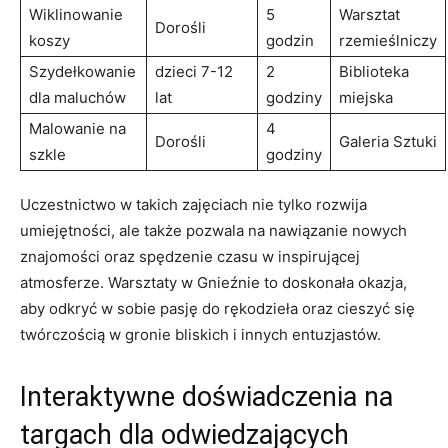
Wiklinowanie
5
Warsztat
Dorośli
koszy
godzin
rzemieślniczy
Szydełkowanie
dzieci 7-12
2
Biblioteka⁣
dla maluchów
lat
‌godziny
miejska
Malowanie⁢ na
4
Dorośli
Galeria ⁣Sztuki
szkle
godziny
Uczestnictwo w takich zajęciach‍ nie ‍tylko rozwija
umiejętności, ⁤ale także‌ pozwala⁣ na nawiązanie nowych
⁤znajomości oraz spędzenie czasu ⁣w​ inspirującej⁤
atmosferze. Warsztaty​ w Gnieźnie to doskonała okazja,
‍aby odkryć w sobie pasję do rękodzieła‌ oraz cieszyć się
‍twórczością w⁣ gronie bliskich​ i ‌innych entuzjastów.
Interaktywne doświadczenia⁢ na
targach dla odwiedzających