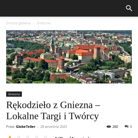
Strona główna
Gniezno
Gniezno
Rękodzieło z Gniezna –
Lokalne Targi i Twórcy
Przez
GlobeTeller
-
28 września 2025
260
0