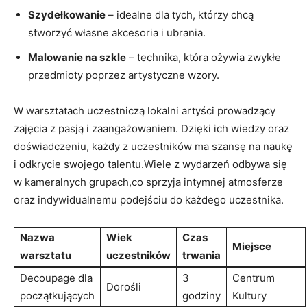
Szydełkowanie
– idealne dla ⁢tych, którzy chcą
‌stworzyć‌ własne akcesoria i ​ubrania.
Malowanie na szkle
– technika, która ożywia⁤ zwykłe
przedmioty poprzez⁣ artystyczne wzory.
W warsztatach⁤ uczestniczą lokalni artyści prowadzący
⁣zajęcia z pasją i zaangażowaniem. Dzięki ich wiedzy oraz​
doświadczeniu, każdy⁢ z uczestników‍ ma szansę​ na naukę
i odkrycie swojego⁤ talentu.Wiele z ⁢wydarzeń odbywa się
w kameralnych grupach,co sprzyja intymnej atmosferze
oraz indywidualnemu​ podejściu‍ do każdego uczestnika.
Nazwa
Wiek
Czas
Miejsce
warsztatu
uczestników
trwania
Decoupage dla
3⁤
Centrum
Dorośli
początkujących
godziny
Kultury