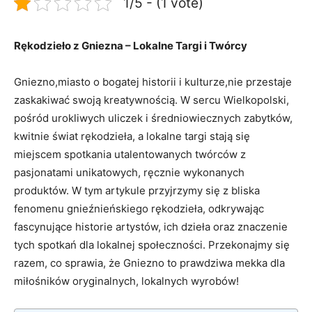
1/5 - (1 vote)
Rękodzieło‍ z Gniezna ⁣– Lokalne Targi ⁢i Twórcy
Gniezno,miasto o bogatej historii i ‌kulturze,nie przestaje
zaskakiwać swoją ⁤kreatywnością.‍ W‍ sercu Wielkopolski,
pośród urokliwych uliczek i średniowiecznych zabytków,‍
kwitnie świat ⁤rękodzieła, a lokalne targi⁣ stają się
miejscem spotkania ⁤utalentowanych twórców z ​
pasjonatami unikatowych, ręcznie wykonanych
produktów.⁣ W tym artykule ​przyjrzymy się z bliska
fenomenu gnieźnieńskiego rękodzieła, odkrywając
fascynujące historie artystów, ich dzieła ⁢oraz​ znaczenie‌
tych ‍spotkań dla‍ lokalnej społeczności.⁤ Przekonajmy ‌się
razem, co sprawia, że ⁢Gniezno to prawdziwa mekka dla⁢
miłośników ​oryginalnych, lokalnych wyrobów!