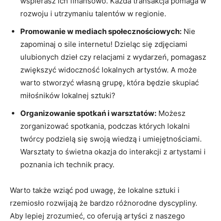
wspierasz ich finansowo. Każda transakcja pomaga​ w
rozwoju i utrzymaniu talentów w regionie.
Promowanie w mediach społecznościowych:
Nie
zapominaj o sile internetu! Dzieląc się zdjęciami‍
ulubionych dzieł czy relacjami z wydarzeń, pomagasz
zwiększyć​ widoczność lokalnych artystów. A⁤ może
warto⁣ stworzyć własną grupę, która ‍będzie skupiać
‌miłośników lokalnej sztuki?
Organizowanie spotkań ‌i⁤ warsztatów:
Możesz
zorganizować spotkania, podczas których lokalni
⁢twórcy podzielą⁢ się‌ swoją wiedzą i‌ umiejętnościami.
Warsztaty⁤ to‍ świetna okazja do interakcji z artystami ⁤i
poznania ich technik pracy.
Warto‌ także⁤ wziąć pod uwagę,‍ że lokalne sztuki i
rzemiosło⁢ rozwijają że bardzo ⁣różnorodne dyscypliny.
Aby lepiej zrozumieć, co oferują artyści ‌z naszego