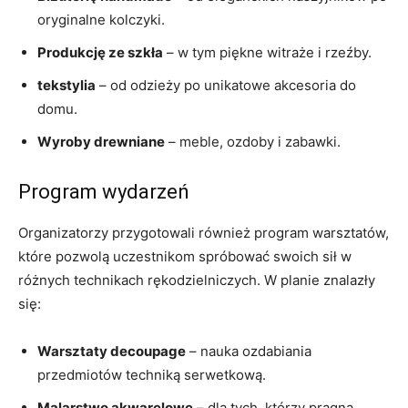
oryginalne ⁢kolczyki.
Produkcję ze ⁣szkła
– w tym‌ piękne witraże i ⁤rzeźby.
tekstylia
–⁤ od odzieży ‍po ​unikatowe‌ akcesoria ​do
domu.
Wyroby drewniane
–⁤ meble, ozdoby i​ zabawki.
Program wydarzeń
Organizatorzy‍ przygotowali‌ również program warsztatów,
które pozwolą uczestnikom spróbować swoich sił‌ w
⁣różnych technikach rękodzielniczych. W planie ⁤znalazły
się:
Warsztaty ‍decoupage
– nauka ozdabiania
przedmiotów techniką serwetkową.
Malarstwo ‌akwarelowe
– dla‍ tych, którzy ‍pragną⁢