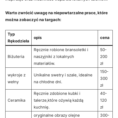
Warto ‌zwrócić uwagę na niepowtarzalne prace, które
można zobaczyć na targach:
Typ
opis
cena
⁤Rękodzieła
Ręcznie robione​ bransoletki⁢ i
50-
Biżuteria
‌naszyjniki z lokalnych
200
materiałów.
zł
150-
wykroje⁣ z
Unikalne⁣ swetry i ⁢szale, idealne
300
wełny
na chłodne dni.
zł
Ręcznie zdobione kubki i
40-
Ceramika
‌talerze,które ​ożywią każdą
120
kuchnię.
zł
oryginalne obrazy ‌olejne
300-