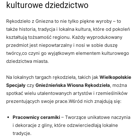
kulturowe dziedzictwo
Rękodzieło z ​Gniezna to nie tylko⁤ piękne ​wyroby –​ to
także​ historia, tradycja i ⁢lokalna kultura, które od pokoleń⁢
kształtują tożsamość regionu. Każdy wyprodukowany
przedmiot⁣ jest niepowtarzalny i nosi w sobie duszę
twórcy,co czyni go‍ wyjątkowym⁢ elementem kulturowego
dziedzictwa miasta.
Na lokalnych targach ‍rękodzieła, takich jak‍
Wielkopolskie
Specjały
czy
Gnieźnieńska Wiosna Rękodzieła
, można
⁣spotkać wielu⁢ utalentowanych artystów i rzemieślników
prezentujących swoje ⁢prace.Wśród​ nich⁤ znajdują‌ się:
Pracownicy ⁢ceramiki
– Tworzące unikatowe⁣ naczynia
i dekoracje ⁢z gliny,⁣ które odzwierciedlają lokalne
tradycje.