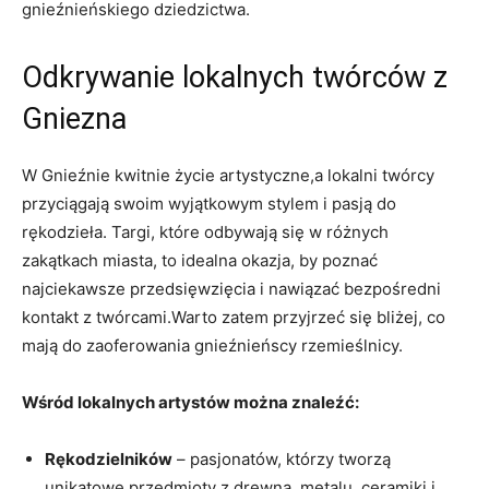
gnieźnieńskiego​ dziedzictwa.
Odkrywanie⁤ lokalnych twórców z
Gniezna
W Gnieźnie kwitnie życie artystyczne,a lokalni twórcy‌
przyciągają⁤ swoim wyjątkowym‍ stylem i⁤ pasją⁣ do
rękodzieła. Targi, które odbywają⁣ się w różnych
⁣zakątkach miasta, to idealna⁤ okazja, by ⁤poznać
najciekawsze ⁤przedsięwzięcia i ⁤nawiązać bezpośredni
kontakt z twórcami.Warto zatem przyjrzeć ⁣się bliżej, ‍co
mają do zaoferowania gnieźnieńscy rzemieślnicy.
Wśród ​lokalnych artystów można znaleźć:
Rękodzielników
– ⁤pasjonatów, którzy tworzą
‍unikatowe ⁢przedmioty z drewna, metalu, ⁢ceramiki i⁢