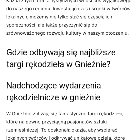
Każda ​z tych ‍form artystycznych⁢ wnosi⁢ coś ‍wyjątkowego
do naszego regionu.‌ Inwestując czas⁤ i środki​ w twórców‍
lokalnych, możemy nie tylko stać ⁢się częścią ich
społeczności, ⁣ale‌ także przyczynić⁢ się do
zrównoważonego⁤ rozwoju⁣ kultury w naszym otoczeniu.
Gdzie odbywają⁢ się najbliższe
targi ​rękodzieła w Gnieźnie?
Nadchodzące wydarzenia
rękodzielnicze ⁣w ⁣gnieźnie
W‌ Gnieźnie zbliżają się‍ fantastyczne targi rękodzieła,‍
które​ na ​pewno⁣ przyciągną pasjonatów ⁣sztuki‌
rzemieślniczej. To doskonała okazja, aby wspierać
lokalnych twórców​ i odkrywać unikatowe ⁣dzieła, ⁤które