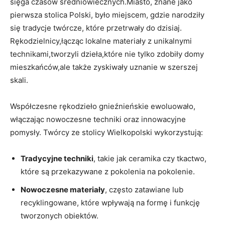
sięga czasów​ średniowiecznych.Miasto, ⁤znane‍ jako
pierwsza stolica Polski, było ‌miejscem, gdzie⁣ narodziły
się⁣ tradycje twórcze, które przetrwały do dzisiaj.
Rękodzielnicy,łącząc lokalne materiały​ z unikalnymi
technikami,tworzyli dzieła,które‍ nie tylko zdobiły domy
mieszkańców,ale także zyskiwały uznanie⁤ w szerszej
skali.
Współczesne rękodzieło ⁣gnieźnieńskie ewoluowało,
włączając nowoczesne techniki oraz innowacyjne
pomysły. ⁤Twórcy ⁣ze stolicy⁣ Wielkopolski wykorzystują:
Tradycyjne‍ techniki
, takie jak ceramika czy tkactwo,
które są przekazywane⁣ z ⁣pokolenia‍ na ⁣pokolenie.
Nowoczesne materiały
,​ często zatawiane lub
recyklingowane, które ‍wpływają na​ formę‌ i funkcję
tworzonych​ obiektów.