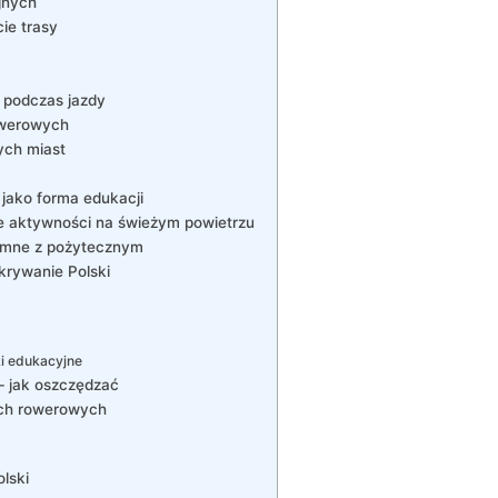
jnych
ie trasy
y podczas jazdy
owerowych
ych miast
jako forma edukacji
e aktywności na świeżym powietrzu
jemne z pożytecznym
rywanie Polski
ki edukacyjne
– jak oszczędzać
ach rowerowych
olski