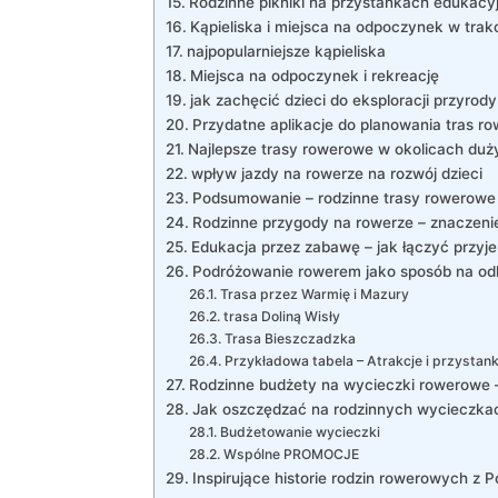
Rodzinne pikniki na przystankach edukacy
Kąpieliska i miejsca na odpoczynek w trakc
najpopularniejsze kąpieliska
Miejsca na odpoczynek i rekreację
jak zachęcić dzieci do eksploracji przyrod
Przydatne aplikacje do planowania tras r
Najlepsze trasy rowerowe w okolicach duż
wpływ jazdy na rowerze na rozwój dzieci
Podsumowanie – rodzinne trasy rowerowe 
Rodzinne przygody na rowerze – znaczeni
Edukacja przez zabawę – jak łączyć przy
Podróżowanie rowerem jako sposób na odk
Trasa przez Warmię i Mazury
trasa Doliną Wisły
Trasa Bieszczadzka
Przykładowa tabela – Atrakcje i przystan
Rodzinne budżety na wycieczki rowerowe 
Jak oszczędzać na rodzinnych wycieczk
Budżetowanie wycieczki
Wspólne PROMOCJE
Inspirujące historie rodzin rowerowych z P