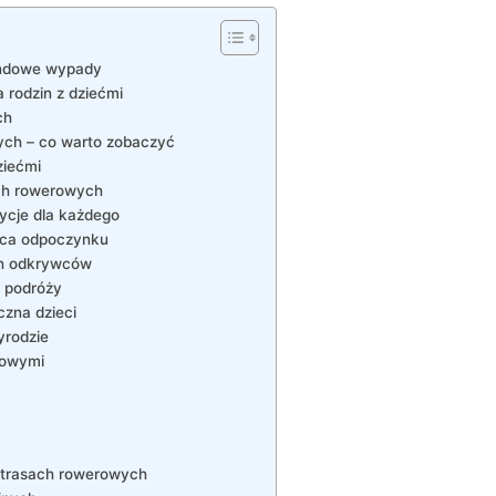
endowe wypady
 rodzin z dziećmi
ch
ych – co warto zobaczyć
ziećmi
ach rowerowych
ycje dla każdego
jsca odpoczynku
ch odkrywców
w podróży
czna dzieci
yrodzie
rowymi
 trasach rowerowych