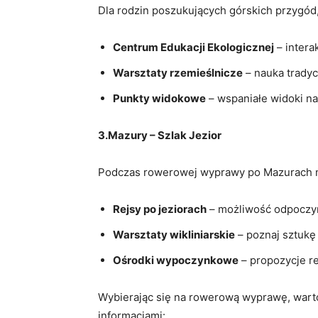
Dla rodzin poszukujących górskich przygód,
Centrum Edukacji Ekologicznej
– intera
Warsztaty rzemieślnicze
– nauka tradyc
Punkty widokowe
– wspaniałe widoki na
3.Mazury – Szlak Jezior
Podczas rowerowej wyprawy po Mazurach ni
Rejsy po jeziorach
– możliwość odpoczyn
Warsztaty wikliniarskie
– poznaj sztukę 
Ośrodki wypoczynkowe
– propozycje rel
Wybierając się na rowerową wyprawę, wart
informacjami: