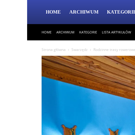
HOME
ARCHIWUM
KATEGORI
HOME
ARCHIWUM
KATEGORIE
LISTA ARTYKUŁÓW
Strona główna
Swarzędz
Rodzinne trasy rowerow