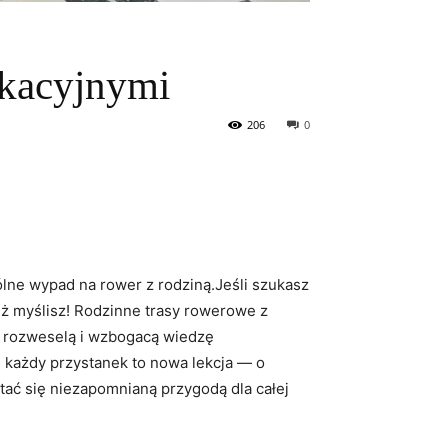
ukacyjnymi
206
0
ólne wypad na rower z rodziną.Jeśli szukasz
iż myślisz! Rodzinne trasy rowerowe z
re rozweselą i wzbogacą wiedzę
 każdy przystanek to nowa lekcja — o
 stać się niezapomnianą przygodą dla całej