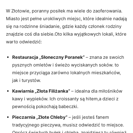
W Złotowie, poranny posiłek ma wiele do zaoferowania.
Miasto jest pełne urokliwych miejsc, które idealnie nadają
się na rodzinne śniadanie, gdzie każdy członek rodziny
znajdzie coś dla siebie.Oto kilka wyjątkowych lokali, które
warto odwiedzić:
Restauracja „Słoneczny Poranek”
– znana ze swoich
pysznych omletów i świeżo wyciskanych soków. to
miejsce przyciąga zarówno lokalnych mieszkańców,
jak i turystów.
Kawiarnia „Złota Filiżanka”
– idealna dla miłośników
kawy i wypieków. Ich croissanty są hitem,a dzieci z
pewnością pokochają babeczki.
Pieczarnia „Złote Chleby”
– jeśli jesteś fanem
tradycyjnego pieczywa, musisz odwiedzić to miejsce.
Oprócz świeżych bułek i chleba, znajdziesz tu również