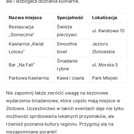
ale i wzbogaca doznania kulinarne.
Nazwa miejsca
Specjalność
Lokalizacja
Restauracja
Świeże
ul. Kwiatowa 10
„Słoneczna”
pieczywo
Kawiarnia „Kwiat
Smoothie
Jezioro
Lotosu”
bowl
Złotowskie
Śniadanie
Bar „Na Fali”
ul. Morska 5
rybne
Parkowa Kawiarnia
Kawa i ciasta
Park Miejski
Nie zapomnij także zwrócić uwagę na sezonowe
wydarzenia śniadaniowe, które często mają miejsce w
Złotowie. Uczestnictwo w takich eventach daje nie tylko
możliwość spróbowania lokalnych przysmaków, ale
również poznania kultury regionu. Przygotuj się na
niezapomniane poranki!