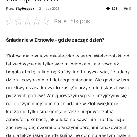
Przez
SkyHopper
-
21 lipca 2025
328
0
Rate this post
Śniadanie w Złotowie – gdzie zacząć dzień?
Złotów, malownicze miasteczko w sercu Wielkopolski, od
lat zachwyca nie tylko swoimi widokami, ale również
bogatą ofertą kulinarną.Każdy, kto tu bywa, wie, że udany
dzień zaczyna się od dobrego śniadania. Ale gdzie w tym
urokliwym zakątku warto zasiąść przy stole i skosztować
pysznych potraw? W najnowszym wpisie przyjrzymy się
najlepszym miejscom na śniadanie w Złotowie,które
kuszą nie tylko smakiem,ale także niepowtarzalną
atmosferą. Zobacz, jakie lokalne kawarnie i restauracje
zachwycą Cię swoimi pierwszymi porcjami smakowitych
dań, a także jakie trendy kulinarne dominują w tym małym