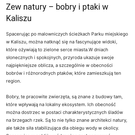
Zew ⁤natury –​ bobry i ptaki w
Kaliszu
Spacerując po malowniczych ścieżkach Parku miejskiego
‍w Kaliszu, można natknąć się ⁣na ‌fascynujące‍ widoki,
które⁣ ożywiają to zielone serce miasta.W dniach​
słonecznych i spokojnych, przyroda ukazuje swoje‌
najpiękniejsze ‍oblicza, a⁢ szczególnie w ​obecności
‍bobrów⁢ i różnorodnych ptaków, które zamieszkują ten
region.
Bobry, te pracowite zwierzęta, są ⁢znane‍ z ‌budowy tam,
które wpływają ⁣na lokalny ekosystem. Ich obecność
można dostrzec w postaci charakterystycznych śladów​
na ​brzegach rzek. Są‌ to nie tylko znane architekci natury,
ale ‌także siła‌ stabilizująca dla obiegu wody‍ w okolicy.