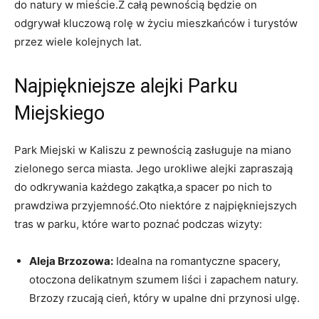
do natury⁣ w ⁤mieście.Z całą pewnością będzie on
‍odgrywał ‍kluczową⁤ rolę w życiu mieszkańców i ‌turystów
przez wiele kolejnych lat.
Najpiękniejsze alejki Parku‍
Miejskiego
Park Miejski w ‌Kaliszu z‌ pewnością zasługuje na miano
⁣zielonego ⁣serca miasta. Jego urokliwe alejki zapraszają
do odkrywania każdego zakątka,a spacer ​po nich to
prawdziwa przyjemność.Oto niektóre z ‌najpiękniejszych
tras‌ w parku, które warto poznać podczas ‌wizyty:
Aleja ​Brzozowa:
Idealna na romantyczne ⁣spacery,
otoczona delikatnym szumem ⁣liści ​i zapachem natury.
Brzozy rzucają cień,‍ który w upalne dni ​przynosi ulgę.