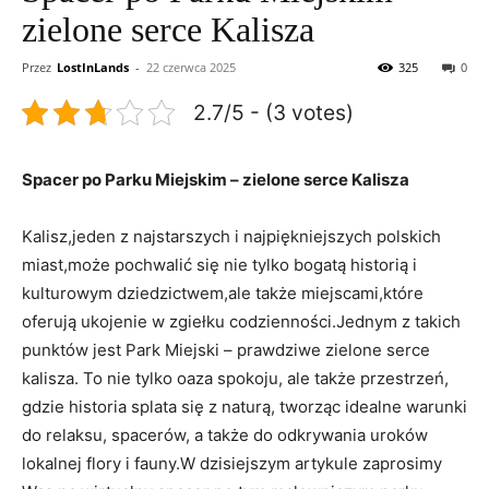
zielone serce Kalisza
Przez
LostInLands
-
22 czerwca 2025
325
0
2.7/5 - (3 votes)
Spacer po Parku Miejskim – zielone serce Kalisza
Kalisz,jeden z najstarszych i ⁣najpiękniejszych ⁢polskich
miast,może ‍pochwalić się nie ‌tylko bogatą historią ‍i
kulturowym ​dziedzictwem,ale także ‌miejscami,które
oferują ukojenie w ‍zgiełku codzienności.Jednym z takich
punktów jest Park Miejski – prawdziwe zielone serce
‍kalisza. ⁣To⁢ nie tylko oaza⁣ spokoju, ale także przestrzeń,
gdzie historia splata się z ⁤naturą, ⁤tworząc idealne‌ warunki
do relaksu, spacerów, ⁣a ‍także⁢ do odkrywania uroków
lokalnej flory i⁣ fauny.W dzisiejszym artykule zaprosimy