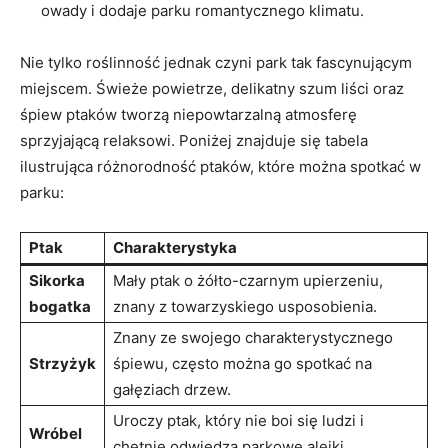
owady i ⁣dodaje‍ parku romantycznego klimatu.
Nie ‌tylko roślinność jednak czyni park tak fascynującym‌
miejscem. Świeże powietrze, ⁢delikatny‍ szum liści oraz
śpiew⁢ ptaków tworzą niepowtarzalną ⁣atmosferę
sprzyjającą relaksowi. Poniżej znajduje się tabela
ilustrująca różnorodność ptaków, które można spotkać w
parku:
Ptak
Charakterystyka
Sikorka
Mały ptak o​ żółto-czarnym‌ upierzeniu,
bogatka
znany z towarzyskiego usposobienia.
Znany ze swojego charakterystycznego⁣
Strzyżyk
śpiewu, ⁢często można go spotkać na
gałęziach drzew.
Uroczy ​ptak, który ​nie boi ⁢się ⁤ludzi⁣ i
Wróbel
⁢chętnie odwiedza parkowe alejki.