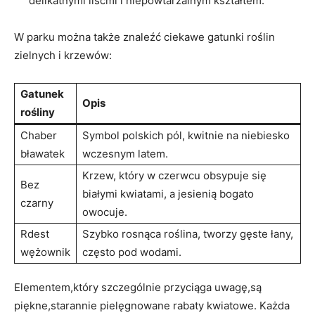
delikatnymi​ liśćmi i niepowtarzalnym kształtem.
W parku ⁢można także ‌znaleźć ciekawe gatunki roślin
⁢zielnych i ‌krzewów:
Gatunek
Opis
rośliny
Chaber
Symbol ‌polskich‍ pól, kwitnie ​na niebiesko
bławatek
wczesnym latem.
Krzew, który w ‍czerwcu ⁣obsypuje się
Bez⁤
białymi kwiatami, a ⁤jesienią bogato⁣
czarny
owocuje.
Rdest
Szybko rosnąca ⁣roślina,⁢ tworzy gęste łany,
wężownik
często pod wodami.
Elementem,który szczególnie ​przyciąga uwagę,są
piękne,starannie​ pielęgnowane​ rabaty ⁣kwiatowe. ⁢Każda