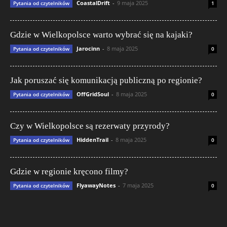
CoastalDrift
-
9 maja 2025
Pytania od czytelników
1
Gdzie w Wielkopolsce warto wybrać się na kajaki?
Jarocinn
-
8 maja 2025
Pytania od czytelników
0
Jak poruszać się komunikacją publiczną po regionie?
OffGridSoul
-
8 maja 2025
Pytania od czytelników
0
Czy w Wielkopolsce są rezerwaty przyrody?
HiddenTrail
-
8 maja 2025
Pytania od czytelników
0
Gdzie w regionie kręcono filmy?
FlyawayNotes
-
7 maja 2025
Pytania od czytelników
0