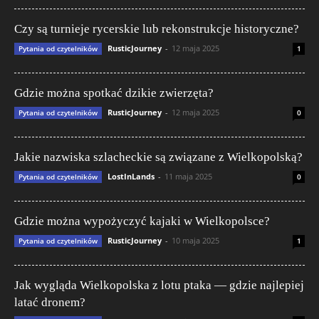
Czy są turnieje rycerskie lub rekonstrukcje historyczne?
RusticJourney
-
12 maja 2025
Pytania od czytelników
1
Gdzie można spotkać dzikie zwierzęta?
RusticJourney
-
12 maja 2025
Pytania od czytelników
0
Jakie nazwiska szlacheckie są związane z Wielkopolską?
LostInLands
-
11 maja 2025
Pytania od czytelników
0
Gdzie można wypożyczyć kajaki w Wielkopolsce?
RusticJourney
-
10 maja 2025
Pytania od czytelników
1
Jak wygląda Wielkopolska z lotu ptaka — gdzie najlepiej
latać dronem?