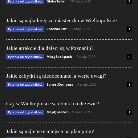
GlobeTeller
-
10 maja 2025
Pytania od czytelników
0
Jakie są najładniejsze miasteczka w Wielkopolsce?
CoastalDrift
-
9 maja 2025
Pytania od czytelników
1
Jakie atrakcje dla dzieci są w Poznaniu?
MistyBackpack
-
9 maja 2025
Pytania od czytelników
0
Jakie zabytki są niedoceniane, a warte uwagi?
SunsetCompass
-
9 maja 2025
Pytania od czytelników
1
Czy w Wielkopolsce są domki na drzewie?
MapQuestor
-
9 maja 2025
Pytania od czytelników
1
Jakie są najlepsze miejsca na glamping?