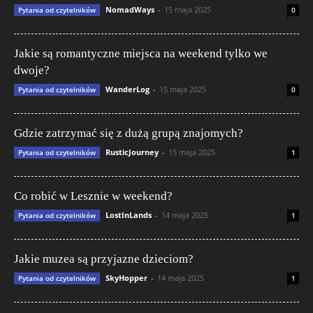
NomadWays
-
15 maja 2025
Pytania od czytelników
0
Jakie są romantyczne miejsca na weekend tylko we
dwoje?
WanderLog
-
15 maja 2025
Pytania od czytelników
0
Gdzie zatrzymać się z dużą grupą znajomych?
RusticJourney
-
15 maja 2025
Pytania od czytelników
1
Co robić w Lesznie w weekend?
LostInLands
-
14 maja 2025
Pytania od czytelników
1
Jakie muzea są przyjazne dzieciom?
SkyHopper
-
14 maja 2025
Pytania od czytelników
1