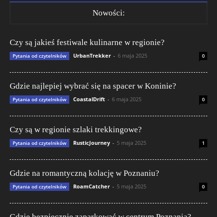
Nowości:
Czy są jakieś festiwale kulinarne w regionie?
UrbanTrekker
-
6 maja 2025
Pytania od czytelników
0
Gdzie najlepiej wybrać się na spacer w Koninie?
CoastalDrift
-
6 maja 2025
Pytania od czytelników
0
Czy są w regionie szlaki trekkingowe?
RusticJourney
-
5 maja 2025
Pytania od czytelników
1
Gdzie na romantyczną kolację w Poznaniu?
RoamCatcher
-
5 maja 2025
Pytania od czytelników
0
Gdzie bezpiecznie zaparkować w centrum Poznania?