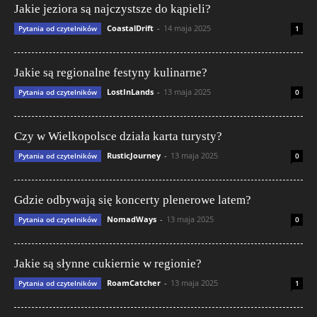
Jakie jeziora są najczystsze do kąpieli?
CoastalDrift
-
14 maja 2025
Pytania od czytelników
1
Jakie są regionalne festyny kulinarne?
LostInLands
-
13 maja 2025
Pytania od czytelników
0
Czy w Wielkopolsce działa karta turysty?
RusticJourney
-
13 maja 2025
Pytania od czytelników
0
Gdzie odbywają się koncerty plenerowe latem?
NomadWays
-
13 maja 2025
Pytania od czytelników
0
Jakie są słynne cukiernie w regionie?
RoamCatcher
-
13 maja 2025
Pytania od czytelników
1