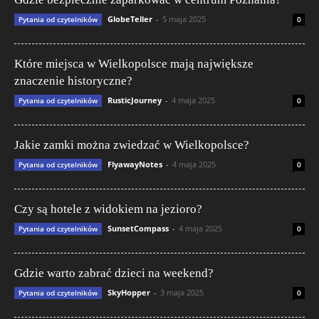
GlobeTeller
-
5 maja 2025
Pytania od czytelników
0
Które miejsca w Wielkopolsce mają największe
znaczenie historyczne?
RusticJourney
-
4 maja 2025
Pytania od czytelników
0
Jakie zamki można zwiedzać w Wielkopolsce?
FlyawayNotes
-
4 maja 2025
Pytania od czytelników
0
Czy są hotele z widokiem na jezioro?
SunsetCompass
-
4 maja 2025
Pytania od czytelników
0
Gdzie warto zabrać dzieci na weekend?
SkyHopper
-
3 maja 2025
Pytania od czytelników
0