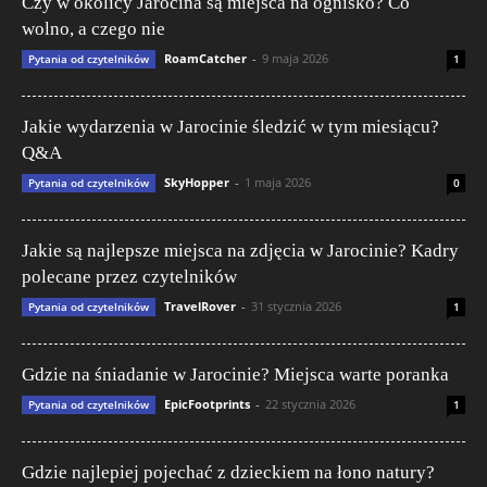
Czy w okolicy Jarocina są miejsca na ognisko? Co
wolno, a czego nie
RoamCatcher
-
9 maja 2026
Pytania od czytelników
1
Jakie wydarzenia w Jarocinie śledzić w tym miesiącu?
Q&A
SkyHopper
-
1 maja 2026
Pytania od czytelników
0
Jakie są najlepsze miejsca na zdjęcia w Jarocinie? Kadry
polecane przez czytelników
TravelRover
-
31 stycznia 2026
Pytania od czytelników
1
Gdzie na śniadanie w Jarocinie? Miejsca warte poranka
EpicFootprints
-
22 stycznia 2026
Pytania od czytelników
1
Gdzie najlepiej pojechać z dzieckiem na łono natury?