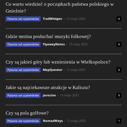
Co warto wiedzieć o początkach państwa polskiego w
Gnieźnie?
TrailWhisper
-
13 maja 2025
Pytania od czytelników
0
Gdzie można posłuchać muzyki folkowej?
FlyawayNotes
-
13 maja 2025
Pytania od czytelników
0
Czy są jakieś góry lub wzniesienia w Wielkopolsce?
MapQuestor
-
13 maja 2025
Pytania od czytelników
0
Jakie są najciekawsze atrakcje w Kaliszu?
Jarocinn
-
13 maja 2025
Pytania od czytelników
0
Czy są pola golfowe?
NomadWays
-
12 maja 2025
Pytania od czytelników
1