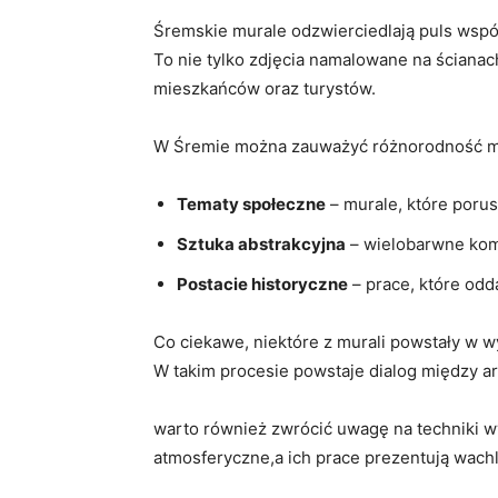
Śremskie murale odzwierciedlają puls współc
To nie tylko zdjęcia namalowane na ścianach
mieszkańców oraz turystów.
W Śremie można zauważyć różnorodność mura
Tematy społeczne
– murale, które porus
Sztuka abstrakcyjna
– wielobarwne komp
Postacie historyczne
– prace, które odd
Co ciekawe, niektóre z murali powstały w wy
W takim procesie powstaje dialog między ar
warto również zwrócić uwagę na techniki w
atmosferyczne,a ich prace prezentują wachl