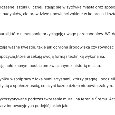
zesnej sztuki ulicznej, stając się wizytówką miasta oraz sposob
 budynków, ale prawdziwe opowieści zaklęte w kolorach i kształ
li,które nieustannie przyciągają uwagę przechodniów. Wśród 
zają ważne kwestie, takie jak ochrona środowiska czy równość
ozycje,które urzekają swoją formą i techniką wykonania.
ają hołd znanym postaciom związanym z historią miasta.
niku współpracy z lokalnymi artystami, którzy pragnęli podzieli
tystą a społecznością, co czyni każde dzieło niepowtarzalnym.
ykorzystywane podczas tworzenia murali na terenie Śremu. Art
arz innowacyjnych podejść,takich jak: