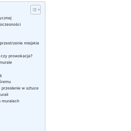
ycznej
woczesności
przestrzenie miejskie
a czy prowokacja?
murale
ą
 Śremu
 przesłanie w sztuce
rali
h muralach