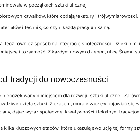
ominowała w początkach sztuki ulicznej.
kolorowych kawałków, które dodają tekstury i trójwymiarowości.
teriałów i technik, co czyni każdą pracę unikalną.
a, lecz również sposób na integrację społeczności. Dzięki nim, m
iejsce i tożsamość. Z każdym nowym dziełem, ulice Śremu st
 od tradycji do nowoczesności
ię nieoczekiwanym miejscem dla rozwoju sztuki ulicznej. Zarówno 
rawdziwe dzieła sztuki. Z czasem, murale zaczęły pojawiać się w
any, dając wyraz społecznej kreatywności i lokalnym tradycjom
 kilka kluczowych etapów, które ukazują ewolucję tej formy szt