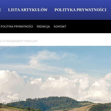
E
LISTA ARTYKUŁÓW
POLITYKA PRYWATNOŚCI
POLITYKA PRYWATNOŚCI
REDAKCJA
KONTAKT
icy w nietypowych miejscach