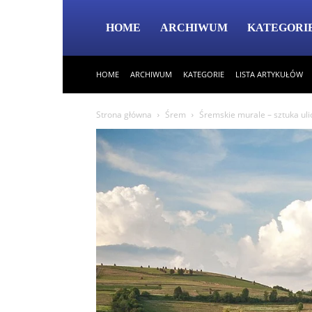
HOME
ARCHIWUM
KATEGORI
HOME
ARCHIWUM
KATEGORIE
LISTA ARTYKUŁÓW
Strona główna
Śrem
Śremskie murale – sztuka ul