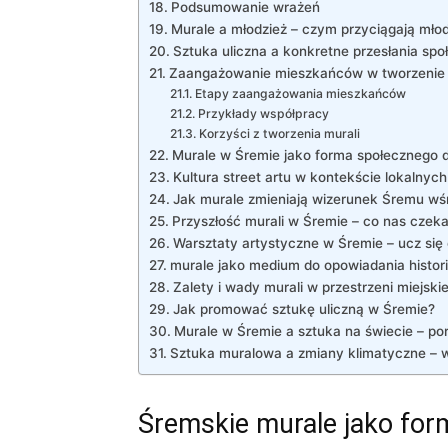
Podsumowanie wrażeń
Murale a młodzież – czym przyciągają mło
Sztuka uliczna a konkretne przesłania spo
Zaangażowanie mieszkańców w tworzenie 
Etapy zaangażowania mieszkańców
Przykłady współpracy
Korzyści z tworzenia murali
Murale w Śremie jako forma społecznego d
Kultura street artu w kontekście lokalnych 
Jak murale zmieniają wizerunek Śremu wś
Przyszłość murali w Śremie – co nas czek
Warsztaty artystyczne w Śremie – ucz się
murale jako medium do opowiadania histori
Zalety i wady murali w przestrzeni miejskie
Jak promować sztukę uliczną w Śremie?
Murale w Śremie a sztuka na świecie – por
Sztuka muralowa a zmiany klimatyczne – 
Śremskie murale jako form