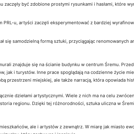
 zaczęły być zdobione prostymi rysunkami i hasłami, które wyra
 PRL-u, artyści zaczęli eksperymentować z bardziej wyrafinow
ał się samodzielną formą sztuki, przyciągając renomowanych ar
urali znajduje się na ścianie budynku w centrum Śremu. Przeds
 jak i turystów. Inne prace spoglądają na codzienne życie mie
bą przestrzeni miejskiej, ale także narracją, która opowiada his
cznie dziełami artystycznymi. Wiele z nich ma na celu zwróce
istoria regionu. Dzięki tej różnorodności, sztuka uliczna w Śr
mieszkańców, ale i artystów z zewnątrz. W miarę jak miasto ewolu