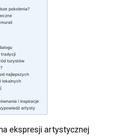
dsze pokolenia?
łeczne
murali
ialogu
tradycji
ród turystów
a?
 od najlepszych
i lokalnych
j
ównania i inspiracje
wypowiedź artysty
a ekspresji artystycznej