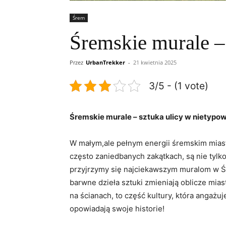
Śrem
Śremskie murale –
Przez
UrbanTrekker
-
21 kwietnia 2025
3/5 - (1 vote)
Śremskie murale – sztuka ulicy w nietypo
W małym,ale pełnym energii śremskim miaste
często zaniedbanych zakątkach, są nie tylko
przyjrzymy się najciekawszym muralom w Śre
barwne dzieła sztuki zmieniają oblicze mia
na ścianach, to część kultury, która angażu
opowiadają swoje historie!