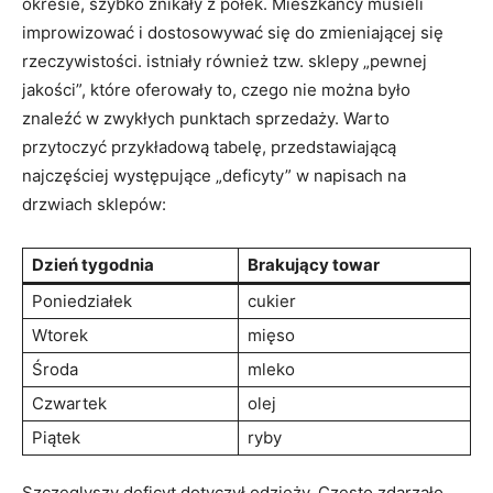
okresie, szybko znikały z półek. Mieszkańcy musieli
improwizować i dostosowywać się do zmieniającej się
rzeczywistości. istniały również tzw. sklepy „pewnej
jakości”, które oferowały to, czego nie można było
znaleźć w zwykłych punktach sprzedaży. Warto
przytoczyć przykładową tabelę, przedstawiającą
najczęściej występujące „deficyty” w napisach na
drzwiach sklepów:
Dzień tygodnia
Brakujący towar
Poniedziałek
cukier
Wtorek
mięso
Środa
mleko
Czwartek
olej
Piątek
ryby
Szczeglyszy deficyt dotyczył odzieży. Często zdarzało