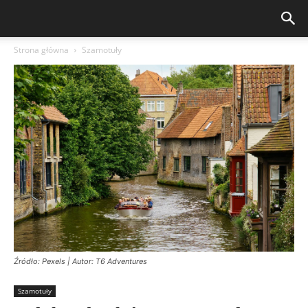
Strona główna
Szamotuły
Źródło: Pexels | Autor: T6 Adventures
Szamotuły