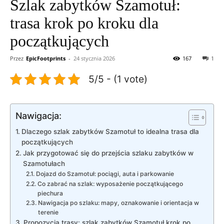
Szlak zabytków Szamotuł:
trasa krok po kroku dla
początkujących
Przez
EpicFootprints
-
24 stycznia 2026
167
1
5/5 - (1 vote)
Nawigacja:
Dlaczego szlak zabytków Szamotuł to idealna trasa dla
początkujących
Jak przygotować się do przejścia szlaku zabytków w
Szamotułach
Dojazd do Szamotuł: pociągi, auta i parkowanie
Co zabrać na szlak: wyposażenie początkującego
piechura
Nawigacja po szlaku: mapy, oznakowanie i orientacja w
terenie
Propozycja trasy: szlak zabytków Szamotuł krok po