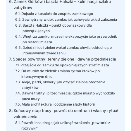
Zamek Górków i baszta Halszki – kulminacja szlaku
zabytków
Dojście z kościoła do zespołu zamkowego
Zewnętrzny widok zamku: jak uchwycić układ założenia
Baszta Halszki – punkt obowiązkowy dla
początkujących
Wnętrza zamku: muzealne ekspozycje jako przewodnik
po historii miasta
Dziedziniec i zieleń wokół zamku: chwila oddechu po
intensywnym zwiedzaniu
Spacer powrotny: tereny zielone i dawne przedmieścia
Przejście od zamku do spokojniejszych stref miasta
Od murów do zieleni: zmiana rytmu kroków po
intensywnym dniu
Aleje, parki, skwery: jak czytać zielone otoczenie
zabytków
Dawne trakty i przedmieścia: gdzie miasto wychodziło
poza mury
Mała architektura i codzienne ślady historii
Końcowy etap trasy: powrót do centrum i własny rytuał
zakończenia
Powrót inną drogą: jak uniknąć wrażenia „powtórki z
rozrywki”