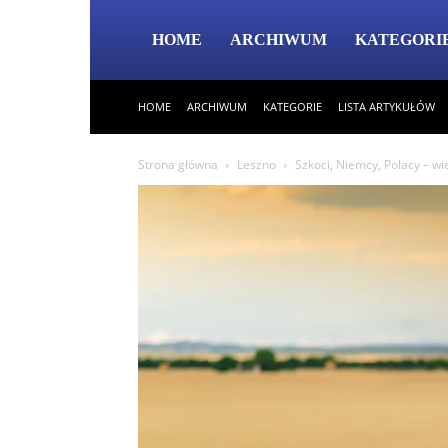
HOME
ARCHIWUM
KATEGORI
HOME
ARCHIWUM
KATEGORIE
LISTA ARTYKUŁÓW
Strona główna
Leszno
Szkoci, Niemcy, Polacy – w