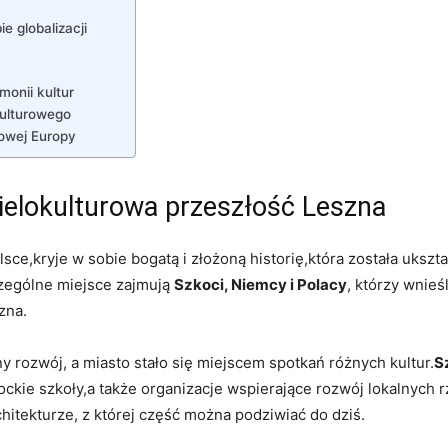
e globalizacji
onii kultur
kulturowego
owej Europy
ielokulturowa przeszłość Leszna
ce,kryje w sobie bogatą i złożoną historię,która została uksz
zególne miejsce zajmują
Szkoci, Niemcy i Polacy
, którzy wnieś
zna.
 rozwój, a miasto stało się miejscem spotkań różnych kultur.
S
szkockie szkoły,a także organizacje wspierające rozwój lokalnych
hitekturze, z której część można podziwiać do dziś.