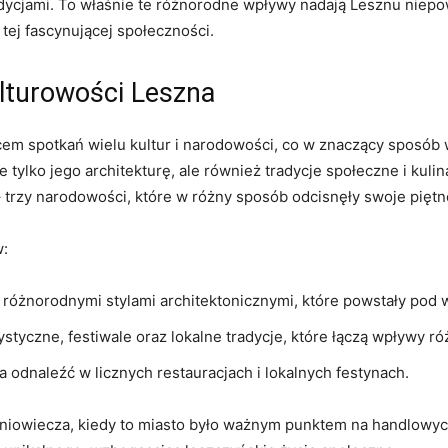
ycjami. To właśnie te różnorodne wpływy nadają Lesznu niepow
 tej fascynującej społeczności.
lturowości Leszna
scem spotkań wielu kultur i narodowości, co w znaczący sposób 
ie tylko jego architekturę, ale również tradycje społeczne i ku
 trzy narodowości, które w różny sposób odcisnęły swoje piętn
w:
różnorodnymi stylami architektonicznymi, które powstały pod 
tyczne, festiwale oraz lokalne tradycje, które łączą wpływy r
odnaleźć w licznych restauracjach i lokalnych festynach.
niowiecza, kiedy to miasto było ważnym punktem na handlowych 