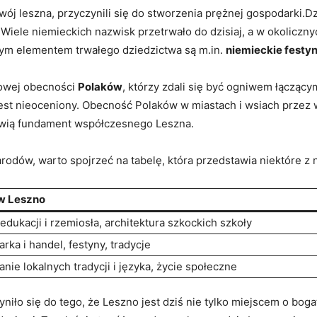
wój leszna, przyczynili się do stworzenia prężnej gospodarki.Dz
Wiele niemieckich nazwisk przetrwało do dzisiaj, a w okoliczny
wym elementem trwałego dziedzictwa są m.in.
niemieckie festyn
owej obecności
Polaków
, którzy zdali się być ogniwem łącząc
jest nieoceniony. Obecność Polaków w miastach i wsiach przez 
anowią fundament współczesnego Leszna.
rodów, warto spojrzeć na tabelę, która przedstawia niektóre z
w Leszno
edukacji i rzemiosła, architektura szkockich szkoły
rka i handel, festyny, tradycje
nie lokalnych tradycji i języka, życie społeczne
ło się do tego, że Leszno jest dziś nie tylko miejscem o bogatej