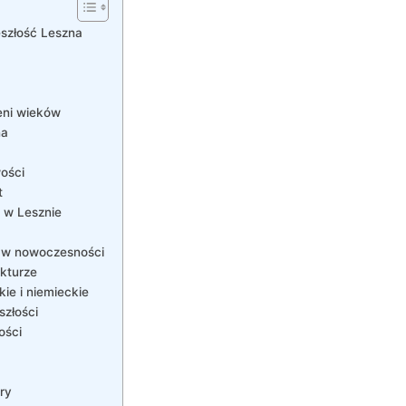
eszłość Leszna
eni wieków
na
ości
t
j w Lesznie
e w nowoczesności
ekturze
ie i niemieckie
szłości
ości
ry