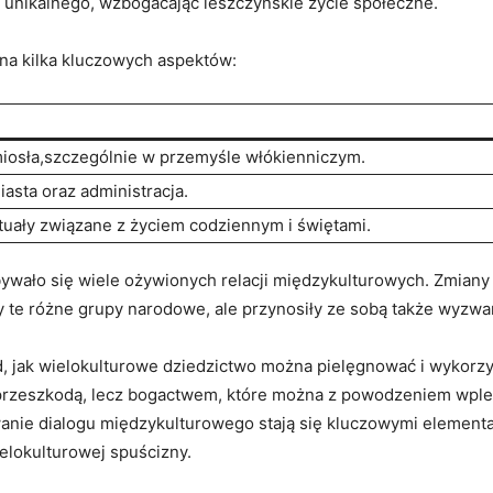
oś unikalnego, wzbogacając leszczyńskie życie społeczne.
na kilka kluczowych aspektów:
iosła,szczególnie w przemyśle włókienniczym.
asta oraz administracja.
ytuały związane z życiem codziennym i świętami.
wało się wiele ożywionych relacji międzykulturowych. Zmiany p
ły te różne grupy narodowe, ale przynosiły ze sobą także wyzwa
, jak wielokulturowe dziedzictwo można pielęgnować i wykorz
 przeszkodą, lecz bogactwem, które można z powodzeniem wple
nie dialogu międzykulturowego stają się kluczowymi elementam
ielokulturowej spuścizny.