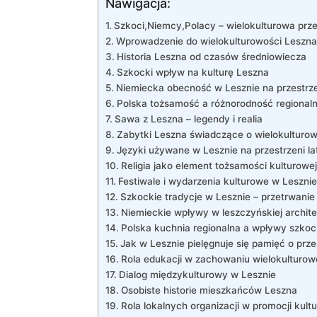
Nawigacja:
Szkoci,Niemcy,Polacy – wielokulturowa prz
Wprowadzenie do wielokulturowości Leszna
Historia Leszna od czasów średniowiecza
Szkocki wpływ na kulturę Leszna
Niemiecka obecność w Lesznie na przestrz
Polska tożsamość a różnorodność regional
Sawa z Leszna – legendy i realia
Zabytki Leszna świadczące o wielokulturow
Języki używane w Lesznie na przestrzeni la
Religia jako element tożsamości kulturowe
Festiwale i wydarzenia kulturowe w Lesznie
Szkockie tradycje w Lesznie – przetrwani
Niemieckie wpływy w leszczyńskiej archit
Polska kuchnia regionalna a wpływy szkock
Jak w Lesznie pielęgnuje się pamięć o prze
Rola edukacji w zachowaniu wielokulturow
Dialog międzykulturowy w Lesznie
Osobiste historie mieszkańców Leszna
Rola lokalnych organizacji w promocji kultu