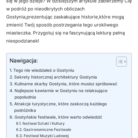
⁢się w jego dzieje? W dzisiejszym artykule zabierzemy Cię
w podróż po nieodkrytych obliczach
Gostynia,prezentując zaskakujące​ historie,które mogą
zmienić Twój sposób postrzegania tego urokliwego
miasteczka. Przygotuj⁢ się‌ na fascynującą lekturę pełną
niespodzianek!
Nawigacja:
Tego‍ nie wiedziałeś o‌ Gostyniu
Sekrety historcznej architektury Gostynia
Kulinarne skarby Gostynia, które‍ musisz spróbować
Najlepsze kawiarnie w⁤ Gostyniu na⁤ relaksujące
popołudnia
Atrakcje ​turystyczne, ​które ⁤zaskoczą każdego
podróżnika
Gostyńskie festiwale,⁣ które warto odwiedzić
festiwal Sztuki i Kultury
Gastronomiczne⁢ Festiwale
Festiwal Muzyki ‍Ludowej