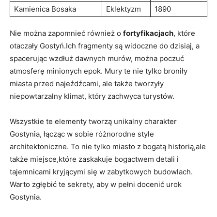
Kamienica Bosaka
Eklektyzm
1890
Nie można zapomnieć również o
fortyfikacjach
,‌ które
otaczały Gostyń.Ich fragmenty ​są widoczne do dzisiaj, a
spacerując​ wzdłuż dawnych murów, można⁤ poczuć
atmosferę minionych epok. Mury⁣ te nie tylko broniły
miasta przed ​najeźdźcami, ale także tworzyły
niepowtarzalny klimat, który ‍zachwyca turystów.
Wszystkie te elementy tworzą⁣ unikalny charakter
Gostynia, ‌łącząc w sobie różnorodne style
architektoniczne.​ To nie tylko ⁢miasto z bogatą historią,ale
‍także miejsce,które zaskakuje bogactwem detali i
tajemnicami kryjącymi się w zabytkowych budowlach.
Warto zgłębić te sekrety,‌ aby w pełni docenić urok
Gostynia.