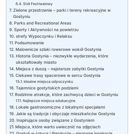
Stół Festiwalowy
Zielone przestrzenie – parki i tereny rekreacyjne w‌
Gostyniu
Parks and Recreational Areas
Sporty i Aktywności na powietrzu
strefy Wypoczynku i Relaksu
Podsumowanie
Malownicze szlaki rowerowe ​wokół Gostynia
Historia Gostynia – niezwykłe⁢ wydarzenia, które
ukształtowały ​miasto
Miejsca z duszą – najstarsze zabytki Gostynia
Ciekawe trasy spacerowe w sercu Gostynia
Idealne miejsca odpoczynku
Tajemnice gostyńskich podziemi
Rodzinne atrakcje, które zachwycą dzieci w​ Gostyniu
Najlepsze miejsca edukacyjne
Lokale ‌gastronomiczne z lokalnymi specjałami
Jakie są tradycje i obyczaje mieszkańców Gostynia
Inspirujące osoby związane z Gostyniem
Miejsca, które warto uwiecznić ⁤na zdjęciach
Gostyń w sztuce i literaturze – nieznane inspiracje