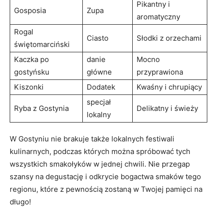
Pikantny i
Gosposia
Zupa
‌aromatyczny
Rogal
Ciasto
Słodki z⁢ orzechami
świętomarciński
Kaczka po
danie
Mocno
gostyńsku
główne
przyprawiona
Kiszonki
Dodatek
Kwaśny i ​chrupiący
specjał
Ryba ⁢z Gostynia
Delikatny i⁢ świeży
lokalny
W Gostyniu nie brakuje także lokalnych festiwali⁢
kulinarnych, ​podczas których można spróbować tych
wszystkich smakołyków w jednej chwili. Nie przegap
szansy na degustację i odkrycie bogactwa smaków tego
⁢regionu, które z pewnością⁤ zostaną w Twojej pamięci ⁤na
⁤długo!