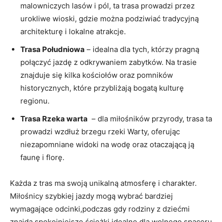
malowniczych lasów i ⁤pól, ta trasa⁤ prowadzi przez
urokliwe ⁤wioski, gdzie można podziwiać tradycyjną
architekturę i lokalne​ atrakcje.
Trasa Południowa
– idealna ⁣dla tych, którzy pragną
połączyć jazdę z odkrywaniem zabytków. Na trasie
znajduje się kilka kościołów oraz pomników
historycznych, które przybliżają bogatą kulturę
regionu.
Trasa ‍Rzeka warta
​ – dla miłośników przyrody, trasa ta
prowadzi wzdłuż⁢ brzegu rzeki Warty, oferując
niezapomniane widoki na wodę oraz otaczającą ją
faunę i florę.
Każda z tras ma swoją unikalną atmosferę i​ charakter.
Miłośnicy szybkiej jazdy mogą ⁣wybrać bardziej
wymagające odcinki,podczas gdy rodziny z dziećmi
znajdą spokojniejsze ścieżki,idealne dla wolnego spaceru