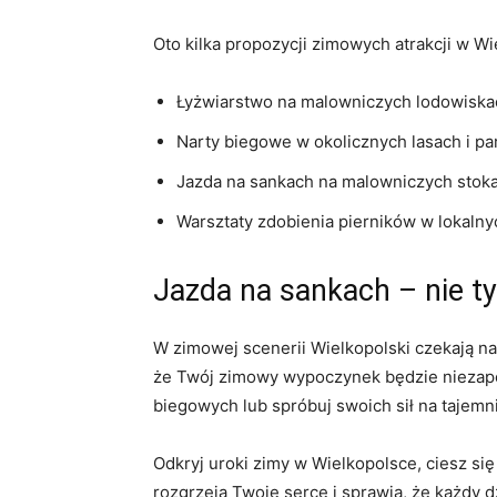
Oto kilka propozycji zimowych ‍atrakcji ​w W
Łyżwiarstwo na malowniczych lodowiskac
Narty⁣ biegowe w okolicznych lasach⁤ i p
Jazda na⁢ sankach na​ malowniczych stok
Warsztaty‌ zdobienia pierników‌ w lokalny
Jazda na sankach⁤ – nie ty
W zimowej scenerii Wielkopolski czekają na ⁢
że Twój zimowy wypoczynek będzie‌ niezapomn
biegowych lub spróbuj‍ swoich sił na​ taje
Odkryj‍ uroki⁤ zimy w Wielkopolsce, ⁢ciesz 
rozgrzeją Twoje serce⁤ i ⁢sprawią, ⁣że każdy