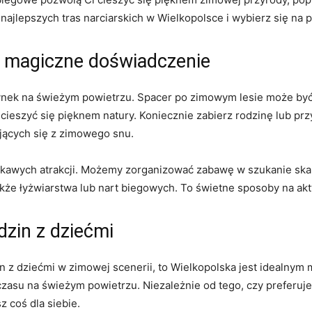
ajlepszych tras narciarskich w Wielkopolsce i⁤ wybierz się na ⁣p
- magiczne⁢ doświadczenie
czynek na świeżym powietrzu. ⁤Spacer po ⁢zimowym lesie może 
cieszyć się pięknem natury. Koniecznie‌ zabierz ⁣rodzinę ‍lub prz
jących się z zimowego snu.
awych atrakcji. ‍Możemy zorganizować zabawę ⁤w​ szukanie skar
kże łyżwiarstwa lub nart biegowych. To świetne sposoby na akt
zin⁤ z dziećmi
n z dziećmi w zimowej scenerii, to‍ Wielkopolska jest idealnym⁤ 
su na świeżym powietrzu. ⁣Niezależnie od tego, czy preferujesz
 coś‌ dla siebie.