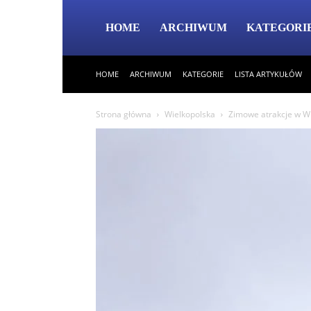
HOME
ARCHIWUM
KATEGORI
HOME
ARCHIWUM
KATEGORIE
LISTA ARTYKUŁÓW
Strona główna
Wielkopolska
Zimowe atrakcje w Wi