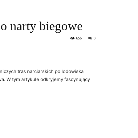
o narty biegowe
656
0
czych ​tras narciarskich ⁤po lodowiska
wa. W​ tym ​artykule odkryjemy fascynujący