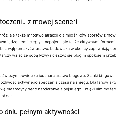
toczeniu zimowej scenerii
 i mróz, ⁤ale⁤ także mnóstwo atrakcji dla miłośników sportów zim
sznym jedzeniem i ciepłym napojem,⁢ ale także aktywnymi ‍formam
bez⁤ wątpienia łyżwiarstwo. ⁤Lodowiska w ‌okolicy zapewniają dosk
arczy wziąć ze sobą łyżwy ‍i cieszyć ‍się ⁢błogim ⁤spokojem prz
a świeżym ⁣powietrzu jest‍ narciarstwo biegowe. Szlaki biegowe w
 ⁤możliwość ‍aktywnego​ spędzenia czasu‌ na śniegu. Dla fanów a
wę dla tradycyjnego narciarstwa alpejskiego. Dzięki nim możemy
kół nas.
po dniu pełnym aktywności