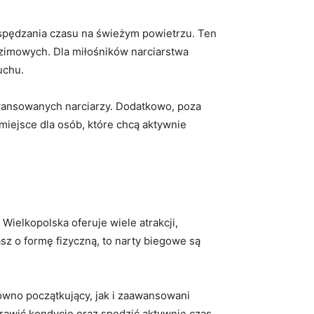
spędzania ⁣czasu na​ świeżym ‌powietrzu. ⁣Ten
 zimowych. Dla ‌miłośników⁢ narciarstwa
uchu.
wansowanych‌ narciarzy. Dodatkowo, ‍poza
 miejsce dla osób, które ⁣chcą aktywnie
ielkopolska ⁢oferuje wiele atrakcji,
sz o formę fizyczną, to narty biegowe⁢ są
ówno początkujący, jak i ⁣zaawansowani
prawić kondycję oraz⁣ spędzić aktywnie czas‌