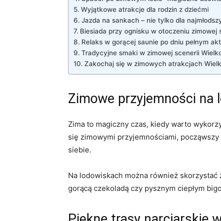
Wyjątkowe atrakcje dla rodzin⁤ z dziećmi
Jazda na sankach⁤ – nie tylko​ dla najmłodsz
Biesiada przy ognisku w otoczeniu zimowej s
Relaks w gorącej saunie po dniu pełnym ak
Tradycyjne⁢ smaki w zimowej scenerii Wielk
Zakochaj się w ⁤zimowych atrakcjach ‍Wielk
Zimowe przyjemności na 
Zima to magiczny czas, ‌kiedy warto ⁣wykor
się zimowymi przyjemnościami, począwszy od⁤
siebie.
Na‌ lodowiskach można ‌również⁢ skorzystać z 
gorącą ⁢czekoladą czy‍ pysznym ciepłym big
Piękne trasy narciarskie 