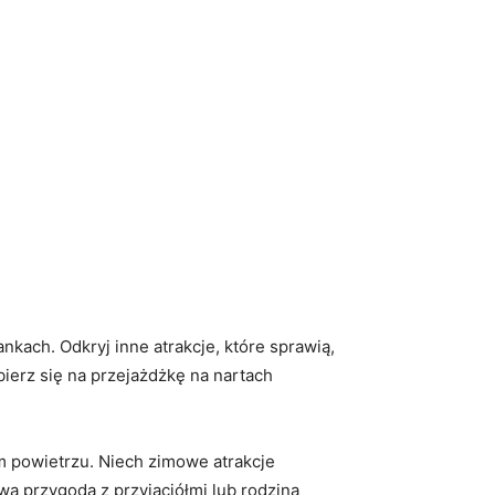
nkach. Odkryj inne atrakcje, które sprawią,⁤
ierz się na przejażdżkę na ⁢nartach
ym powietrzu. ⁢Niech zimowe atrakcje
a przygoda‌ z‍ przyjaciółmi lub rodziną