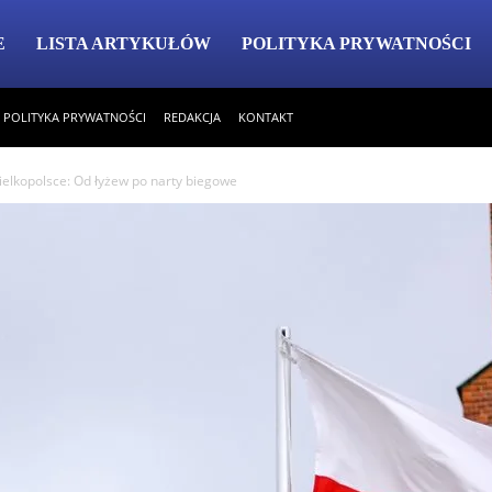
E
LISTA ARTYKUŁÓW
POLITYKA PRYWATNOŚCI
POLITYKA PRYWATNOŚCI
REDAKCJA
KONTAKT
elkopolsce: Od łyżew po narty biegowe