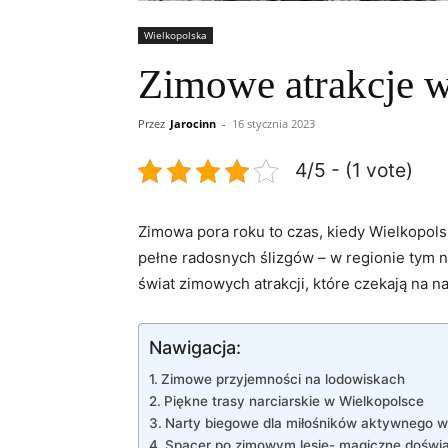
Wielkopolska
Zimowe atrakcje w
Przez
Jarocinn
-
16 stycznia 2023
4/5 - (1 vote)
Zimowa​ pora roku to czas, ⁤kiedy Wielkopol
pełne radosnych⁤ ślizgów – w regionie ⁣tym n
świat zimowych​ atrakcji, które czekają⁢ na 
Nawigacja:
Zimowe przyjemności na lodowiskach
Piękne trasy narciarskie w Wielkopolsce
Narty biegowe dla miłośników aktywnego 
Spacer po⁤ zimowym​ lesie- magiczne⁢ doświ