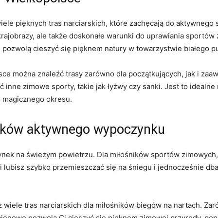
iele pięknych tras narciarskich, które⁣ zachęcają do aktywnego 
‌krajobrazy, ale także doskonałe warunki do uprawiania⁤ sportów
e ⁢pozwolą cieszyć się pięknem⁢ natury w towarzystwie ⁣białego‍ p
sce ‍można znaleźć trasy zarówno dla początkujących, jak i zaa
 inne zimowe‍ sporty,⁤ takie jak łyżwy czy sanki.⁢ Jest to idealne
go magicznego okresu.
ników aktywnego wypoczynku
ynek na świeżym powietrzu. Dla miłośników ⁢sportów zimowych, W
 lubisz szybko przemieszczać się na ​śniegu‍ i jednocześnie dba
z wiele tras narciarskich dla miłośników biegów na nartach. Zar
ty biegowe‍ pozwolą Ci cieszyć się pięknem zimowej przyrody, po