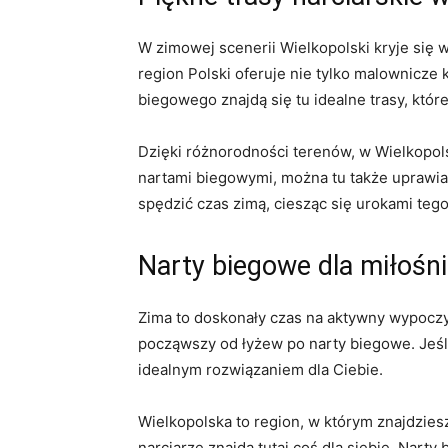
W zimowej scenerii ‌Wielkopolski kryje się w
region Polski⁣ oferuje nie tylko malownicze 
biegowego znajdą się ‍tu idealne trasy, któr
Dzięki różnorodności ⁣terenów, w Wielkopol
⁢nartami⁢ biegowymi, można tu‍ także uprawiać
spędzić czas zimą, ciesząc się‌ urokami ​te
Narty biegowe dla miłoś
Zima to doskonały czas ⁣na ⁣aktywny wypocz
począwszy od łyżew po narty⁤ biegowe. Jeśli
idealnym rozwiązaniem dla Ciebie.
Wielkopolska to region, w⁣ którym znajdzies
narciarze znajdą tutaj coś dla‌ siebie.​ Nar