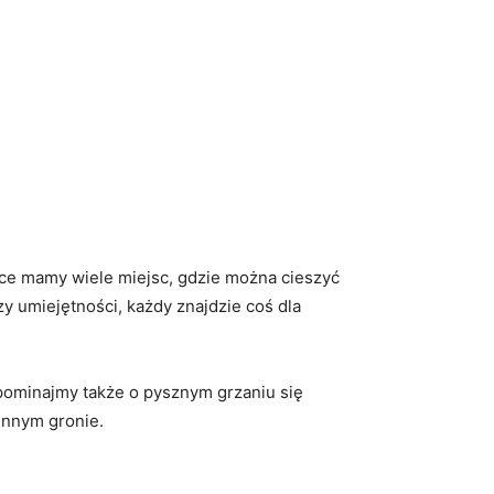
lsce mamy wiele miejsc, gdzie można cieszyć
 umiejętności, każdy⁣ znajdzie ⁤coś dla
apominajmy także o‍ pysznym​ grzaniu się⁤
innym gronie.