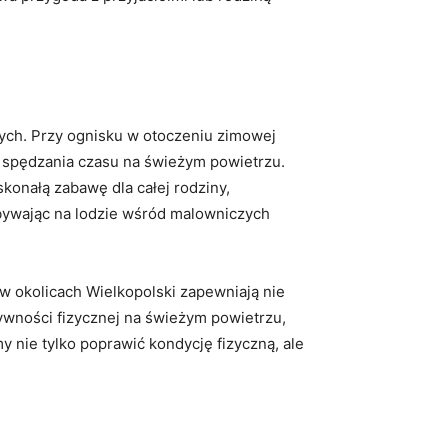
owych. Przy ognisku w otoczeniu zimowej
i spędzania czasu⁣ na świeżym ​powietrzu.
onałą⁤ zabawę ‍dla całej ⁤rodziny,
ebywając na ⁢lodzie⁢ wśród malowniczych
⁤ okolicach‍ Wielkopolski‍ zapewniają nie
ktywności fizycznej na świeżym powietrzu,
 nie tylko poprawić kondycję fizyczną, ⁤ale