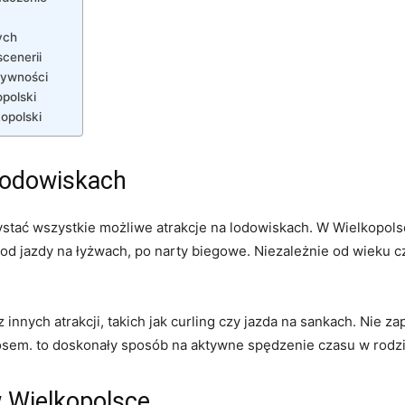
ych
cenerii
tywności
opolski
opolski
lodowiskach
zystać wszystkie ⁤możliwe atrakcje na lodowiskach. ⁣W Wielkopo
 jazdy na łyżwach, po narty biegowe. Niezależnie od⁢ wieku ⁤czy
⁤innych atrakcji, takich⁤ jak curling czy jazda‍ na sankach. Nie ‌z
osem. to ⁤doskonały sposób na aktywne spędzenie czasu w ‌rodz
w Wielkopolsce