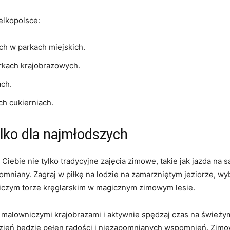
ielkopolsce:
h w ​parkach miejskich.
arkach ​krajobrazowych.
ach.
ch cukierniach.
lko​ dla najmłodszych
Ciebie nie tylko tradycyjne zajęcia zimowe, takie jak jazda‌ na sa
iany. Zagraj w piłkę na lodzie ⁢na zamarzniętym jeziorze, ​wyb
mniczym torze kręglarskim w magicznym zimowym‌ lesie.
się malowniczymi krajobrazami ​i aktywnie spędzaj czas na śwież
 dzień będzie pełen⁣ radości i niezapomnianych wspomnień.‍ Zimow