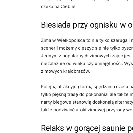
czeka na Ciebie!
Biesiada przy ognisku w o
Zima ⁣w ‌Wielkopolsce to nie ⁤tylko szaruga
scenerii możemy ⁤cieszyć‍ się ⁣nie tylko py
⁢Jednym⁣ z‍ popularnych zimowych ​zajęć jest 
niezależnie od wieku czy umiejętności. Wyst
zimowych ⁤krajobrazów.
Kolejną atrakcyjną formą spędzania czasu⁣ n
tylko piękną trasę do pokonania, ale‍ także
narty biegowe stanowią doskonałą alternaty
także podziwiać⁢ uroki zimowej przyrody wo
Relaks w gorącej saunie 