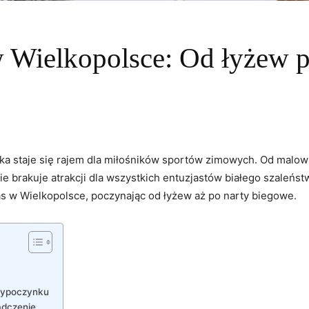
 Wielkopolsce: Od łyżew p
ska staje się rajem dla miłośników sportów zimowych. Od malowni
ie brakuje atrakcji dla wszystkich‌ entuzjastów białego szaleńst
nas w⁣ Wielkopolsce, poczynając ‍od łyżew aż po narty biegowe.
wypoczynku
adczenie