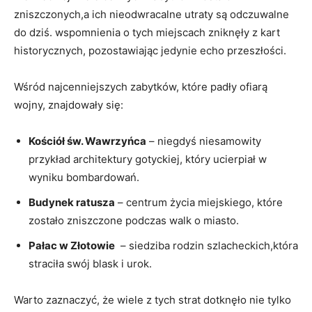
zniszczonych,a ​ich nieodwracalne utraty są odczuwalne
do dziś. wspomnienia o⁤ tych ‍miejscach zniknęły z kart
historycznych, pozostawiając jedynie echo przeszłości.
Wśród najcenniejszych​ zabytków, które padły ofiarą
wojny, znajdowały‍ się:
Kościół ⁢św. Wawrzyńca
–⁣ niegdyś⁣ niesamowity
przykład⁢ architektury gotyckiej, który ucierpiał w
wyniku bombardowań.
Budynek ratusza
⁢– centrum życia miejskiego, ​które
zostało zniszczone podczas walk o ⁤miasto.
Pałac⁣ w ​Złotowie
‌ – siedziba rodzin⁤ szlacheckich,która⁢
straciła swój ‌blask i ​urok.
Warto zaznaczyć, że wiele z ⁤tych ‍strat ⁤dotknęło nie tylko