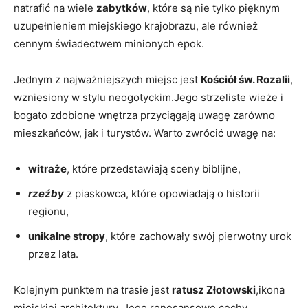
natrafić na wiele
zabytków
, które są‍ nie ⁤tylko pięknym
uzupełnieniem miejskiego krajobrazu, ale ‍również
‌cennym świadectwem minionych epok.
Jednym z najważniejszych miejsc⁣ jest
Kościół św. Rozalii
,
wzniesiony w⁣ stylu‌ neogotyckim.Jego strzeliste ‌wieże i
bogato zdobione wnętrza przyciągają⁣ uwagę zarówno
mieszkańców, jak i ‍turystów. Warto zwrócić uwagę na:
witraże
, ​które przedstawiają sceny biblijne,
rzeźby
z piaskowca, które opowiadają o historii
regionu,
unikalne stropy
, które zachowały swój pierwotny urok
przez lata.
Kolejnym ⁤punktem na trasie jest
ratusz⁣ Złotowski
,ikona⁤
miejskiej architektury. ⁤Jego renesansowe cechy