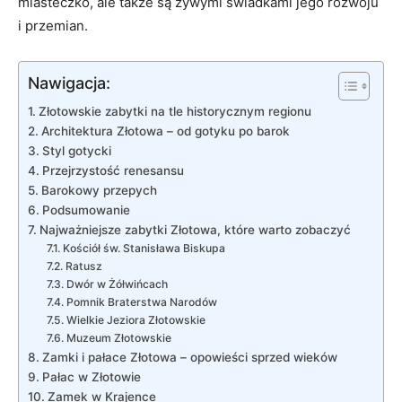
miasteczko, ale także⁣ są żywymi świadkami jego ⁢rozwoju
i przemian.
Nawigacja:
Złotowskie zabytki na tle historycznym regionu
Architektura Złotowa – ‌od gotyku po barok
Styl‍ gotycki
Przejrzystość renesansu
Barokowy przepych
Podsumowanie
Najważniejsze zabytki Złotowa, które warto zobaczyć
Kościół św. Stanisława Biskupa
Ratusz
Dwór w Żółwińcach
Pomnik Braterstwa ‌Narodów
Wielkie Jeziora Złotowskie
Muzeum Złotowskie
Zamki i pałace Złotowa – opowieści sprzed⁣ wieków
Pałac ​w Złotowie
Zamek w⁤ Krajence