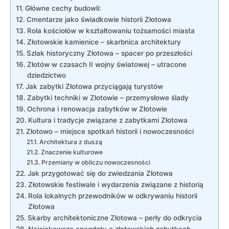
Główne cechy budowli:
Cmentarze jako świadkowie historii Złotowa
Rola kościołów w kształtowaniu tożsamości miasta
Złotowskie kamienice ⁣– ‍skarbnica architektury
Szlak historyczny ‌Złotowa – spacer po przeszłości
Złotów w czasach II wojny światowej⁤ – utracone
dziedzictwo
Jak zabytki Złotowa przyciągają turystów
Zabytki techniki w‍ Złotowie – przemysłowe ślady
Ochrona i renowacja⁣ zabytków w Złotowie
Kultura i tradycje związane z‍ zabytkami Złotowa
Złotowo – miejsce spotkań historii i nowoczesności
Architektura z duszą
Znaczenie kulturowe
Przemiany w obliczu nowoczesności
Jak przygotować się do zwiedzania Złotowa
Złotowskie ⁣festiwale i wydarzenia związane z ‌historią
Rola lokalnych przewodników w ⁤odkrywaniu historii
‍Złotowa
Skarby architektoniczne Złotowa ⁢– perły do odkrycia
Najciekawsze anegdoty o złotowskich zabytkach