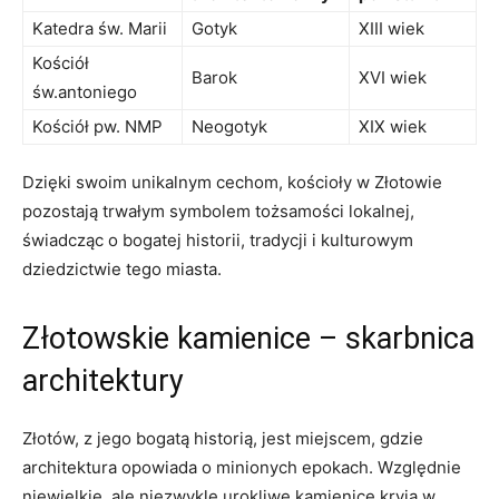
Katedra św. Marii
Gotyk
XIII wiek
Kościół
Barok
XVI wiek
⁤św.antoniego
Kościół​ pw. NMP
Neogotyk
XIX wiek
Dzięki swoim unikalnym cechom, kościoły w Złotowie
pozostają ⁣trwałym symbolem tożsamości lokalnej,
świadcząc o bogatej historii, ‍tradycji i ‍kulturowym
dziedzictwie tego⁤ miasta.
Złotowskie kamienice ⁣– ‍skarbnica
architektury
Złotów, z jego bogatą historią, jest miejscem, gdzie
architektura opowiada o minionych epokach. ⁤Względnie
niewielkie, ale niezwykle urokliwe kamienice⁤ kryją w