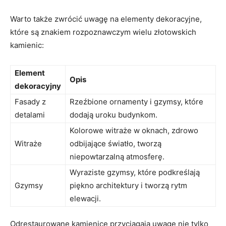
Warto także zwrócić uwagę na ⁣elementy dekoracyjne,
które są ⁤znakiem rozpoznawczym wielu złotowskich⁣
kamienic:
Element
Opis
dekoracyjny
Fasady z
Rzeźbione⁣ ornamenty i gzymsy, które⁤
detalami
dodają uroku budynkom.
Kolorowe ⁢witraże ‌w oknach, zdrowo
Witraże
odbijające światło, tworzą
‍niepowtarzalną atmosferę.
Wyraziste gzymsy, które ⁤podkreślają
Gzymsy
piękno architektury i tworzą rytm
elewacji.
Odrestaurowane kamienice przyciągają⁤ uwagę nie tylko