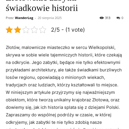
świadkowie historii
Przez
WanderLog
-
20 sierpnia 2025
313
0
2/5 - (1 vote)
Złotów,⁢ malownicze miasteczko w sercu Wielkopolski,
skrywa ⁢w sobie​ wiele tajemniczych ‍historii, ‌które czekają
na odkrycie. Jego zabytki,​ będące nie tylko ⁤efektownymi
przykładami architektury, ‍ale także świadkami burzliwych
losów⁤ regionu, opowiadają⁢ o minionych wiekach,
tradycjach oraz ludziach, którzy kształtowali to ‌miejsce.
W niniejszym ‌artykule przyjrzymy‍ się najważniejszym
obiektom, które tworzą unikalny krajobraz Złotowa, oraz
dowiemy się, jak ich historia splata się z ⁢dziejami Polski.
Zapraszamy ⁣do wspólnej podróży⁣ w czasie, w której
odkryjemy, jak zabytki te nie tylko zdobią nasze