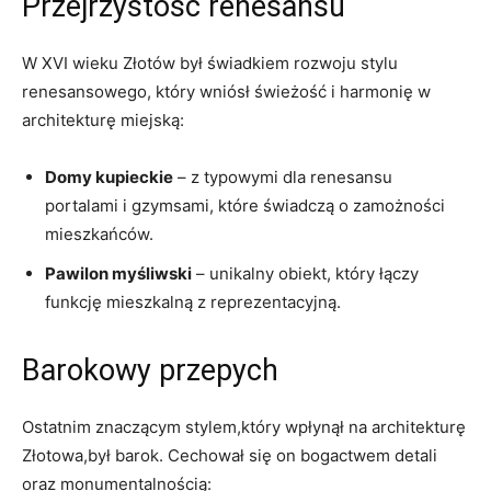
Przejrzystość renesansu
W XVI wieku Złotów był świadkiem rozwoju stylu ​
renesansowego, który wniósł ⁢świeżość i harmonię w
architekturę miejską:
Domy kupieckie
– ⁤z‍ typowymi dla renesansu
portalami i gzymsami, które świadczą o ‌zamożności
mieszkańców.
Pawilon‌ myśliwski
– ⁤unikalny obiekt, który łączy
funkcję mieszkalną z reprezentacyjną.
Barokowy przepych
Ostatnim znaczącym stylem,który wpłynął na architekturę⁣
Złotowa,był barok.‍ Cechował się on bogactwem‌ detali
oraz monumentalnością: