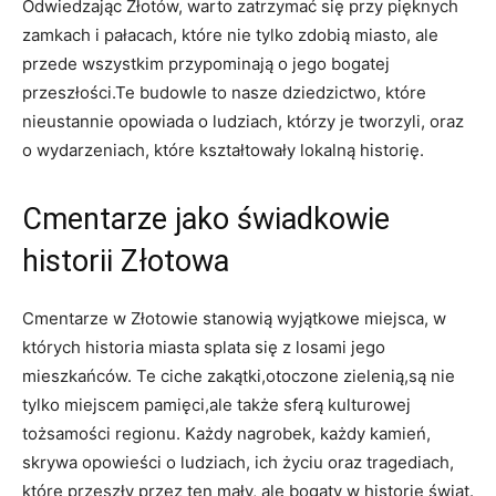
Odwiedzając Złotów, warto zatrzymać się przy‍ pięknych
‍zamkach‌ i⁣ pałacach, które nie tylko zdobią miasto, ale
przede wszystkim ⁤przypominają‌ o jego bogatej
przeszłości.Te budowle to nasze dziedzictwo, które
nieustannie opowiada​ o ludziach, którzy je tworzyli, oraz
o wydarzeniach, które kształtowały lokalną historię.
Cmentarze jako świadkowie
historii Złotowa
Cmentarze w Złotowie stanowią wyjątkowe miejsca, w
których‌ historia miasta splata się z losami jego
mieszkańców. Te ciche zakątki,otoczone zielenią,są nie
tylko​ miejscem pamięci,ale także sferą⁤ kulturowej
tożsamości⁣ regionu. Każdy nagrobek, każdy kamień,
skrywa opowieści o ludziach, ich życiu oraz tragediach,
które przeszły przez ⁢ten mały,⁣ ale ⁢bogaty w historię ⁣świat.