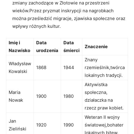
zmiany zachodzące w ⁤Złotowie na⁢ przestrzeni
wieków.Przez‌ pryzmat ⁤inskrypcji⁣ na nagrobkach
można prześledzić migracje, zjawiska społeczne‍ oraz
wpływy różnych kultur.
Imię i
Data
Data
Znaczenie
Nazwisko
urodzenia
‌śmierci
Znany
Władysław
1868
1944
rzemieślnik,twórca
Kowalski
lokalnych tradycji.
Aktywistka
Maria
społeczna,
1900
1980
Nowak
działaczka na
rzecz praw kobiet.
Weteran II wojny
Jan
1920
1990
światowej,bohater
Zieliński
lokalnych bitew.