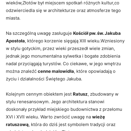
wieków,Złotów ‌był ⁤miejscem spotkań różnych kultur,co
odzwierciedla się‍ w architekturze oraz atmosferze tego
miasta.
Na szczególną uwagę zasługuje
Kościół pw. św. ​Jakuba ​
Apostoła
, którego korzenie ​sięgają‌ XIII wieku.Wzniesiony
w stylu gotyckim, przez wieki ‍przeszedł wiele zmian,
jednak jego monumentalna⁢ sylwetka i bogate zdobienia
nadal przyciągają turystów. Co ciekawe, ⁢w jego wnętrzu
można znaleźć
cenne malowidła
, które opowiadają o
życiu i⁤ działalności Świętego Jakuba.
Kolejnym cennym obiektem ​jest
Ratusz
, ⁣zbudowany ⁤w
‌stylu renesansowym. Jego​ architektura stanowi
doskonały przykład miejskiego budownictwa z przełomu
XVI i XVII wieku. ‍Warto zwrócić uwagę na
wieżę
ratuszową
, która ‍do dziś jest symbolem ‍tradycji oraz