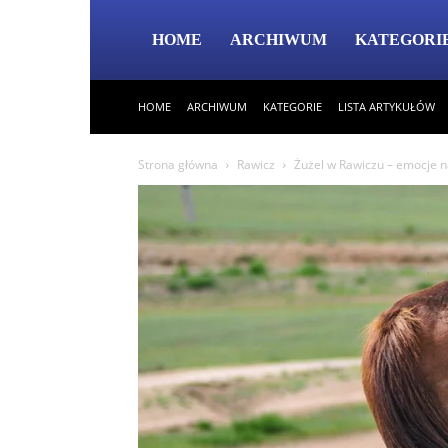
HOME
ARCHIWUM
KATEGORI
HOME
ARCHIWUM
KATEGORIE
LISTA ARTYKUŁÓW
Strona główna
Rawicz
Żużel w Rawiczu – emocje n