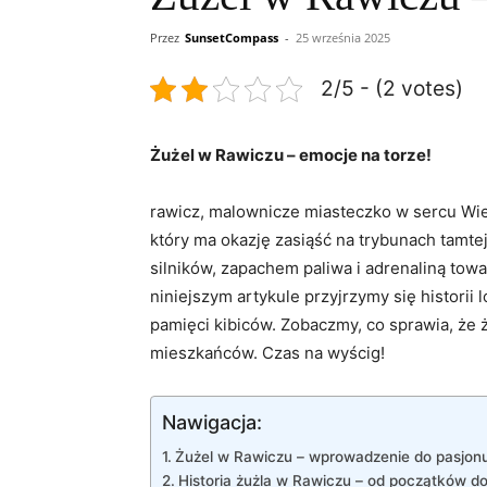
Przez
SunsetCompass
-
25 września 2025
2/5 - (2 votes)
Żużel w Rawiczu – emocje na torze!
rawicz, malownicze miasteczko w sercu Wie
który ma okazję zasiąść na trybunach tamte
silników, zapachem paliwa i adrenaliną tow
niniejszym artykule przyjrzymy się histor
pamięci kibiców. Zobaczmy, co sprawia, że ż
mieszkańców. Czas na wyścig!
Nawigacja:
Żużel w Rawiczu – wprowadzenie do pasjon
Historia żużla w Rawiczu – od początków d