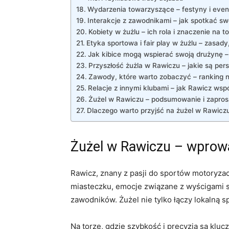
Wydarzenia towarzyszące – festyny i even
Interakcje z zawodnikami – jak spotkać swo
Kobiety w żużlu – ich rola i znaczenie na t
Etyka sportowa i fair play w żużlu – zasady
Jak kibice mogą wspierać swoją drużynę – 
Przyszłość żużla w Rawiczu – jakie są pe
Zawody, które warto zobaczyć – ranking 
Relacje z innymi klubami – jak Rawicz wsp
Żużel w Rawiczu – podsumowanie i zaprosz
Dlaczego warto przyjść na żużel w Rawicz
Żużel w Rawiczu – wprow
Rawicz, znany z pasji do sportów motoryza
miasteczku, emocje związane z wyścigami są
zawodników. Żużel nie tylko łączy lokalną
Na torze, gdzie szybkość i precyzja są klu