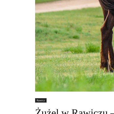
Rawicz
Żużel w Rawiczu –