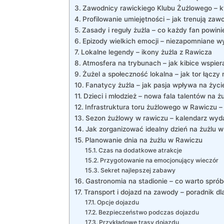
Zawodnicy rawickiego Klubu Żużlowego – kt
Profilowanie umiejętności – jak trenują za
Zasady i reguły żużla – co każdy fan powini
Epizody wielkich emocji – niezapomniane w
Lokalne legendy – ikony żużla z Rawicza
Atmosfera na trybunach – jak kibice wspier
Żużel a społeczność lokalna – jak tor łącz
Fanatycy żużla – jak pasja wpływa na życ
Dzieci i młodzież – nowa fala talentów na 
Infrastruktura toru żużlowego w Rawiczu – 
Sezon żużlowy w rawiczu – kalendarz wyd
Jak zorganizować idealny dzień na żużlu 
Planowanie dnia na żużlu w Rawiczu
Czas na dodatkowe atrakcje
Przygotowanie na emocjonujący wieczór
Sekret najlepszej zabawy
Gastronomia na stadionie – co warto sp
Transport i dojazd na zawody – poradnik dl
Opcje dojazdu
Bezpieczeństwo podczas dojazdu
Przykładowe trasy dojazdu