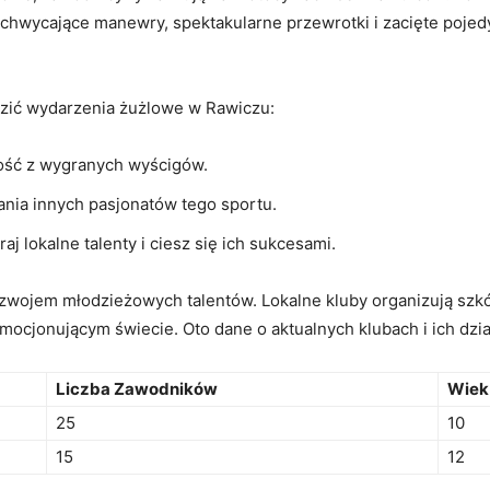
 Zachwycające manewry, spektakularne przewrotki i zacięte pojed
edzić wydarzenia żużlowe w Rawiczu:
ość z wygranych wyścigów.
nia innych pasjonatów tego sportu.
aj lokalne talenty i ciesz się ich sukcesami.
wojem młodzieżowych talentów. Lokalne kluby organizują szkó
ocjonującym świecie. Oto dane o aktualnych klubach i ich dzia
Liczba Zawodników
Wiek
25
10
15
12