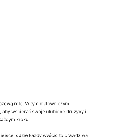
luczową rolę. W tym malowniczym
, aby wspierać swoje ulubione drużyny i
 każdym kroku.
iejsce, gdzie każdy wyścig to prawdziwa