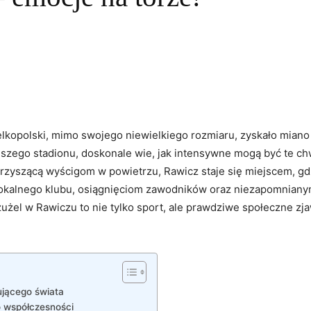
lkopolski, mimo swojego niewielkiego rozmiaru, zyskało miano
jszego stadionu, doskonale wie, jak intensywne mogą być te ch
arzyszącą wyścigom w powietrzu, Rawicz staje się miejscem, gdz
ii lokalnego klubu, osiągnięciom zawodników oraz niezapomnia
użel w Rawiczu to nie tylko sport, ale prawdziwe społeczne zja
ującego świata
o współczesności