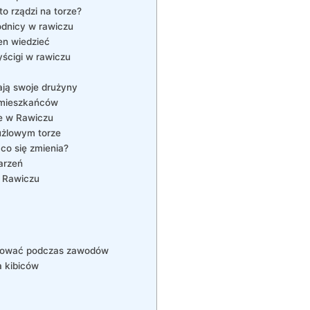
o rządzi na torze?
wodnicy w rawiczu
en wiedzieć
yścigi w rawiczu
ają swoje drużyny
y mieszkańców
ie w Rawiczu
żużlowym torze
co się zmienia?
arzeń
w Rawiczu
róbować podczas zawodów
a kibiców