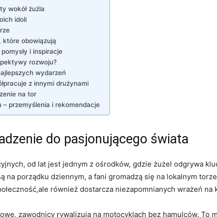
ty wokół żużla
ich idoli
orze
, które obowiązują
pomysły i inspiracje
rspektywy rozwoju?
najlepszych wydarzeń
ółpracuje z innymi drużynami
enie na tor
u – przemyślenia i rekomendacje
adzenie do pasjonującego świata
cyjnych, od lat jest jednym z ośrodków, gdzie żużel odgrywa k
 na porządku dziennym, a fani gromadzą się na lokalnym torze
 społeczność,ale również dostarcza niezapomnianych wrażeń na
czowe, zawodnicy rywalizują na motocyklach bez hamulców. To m