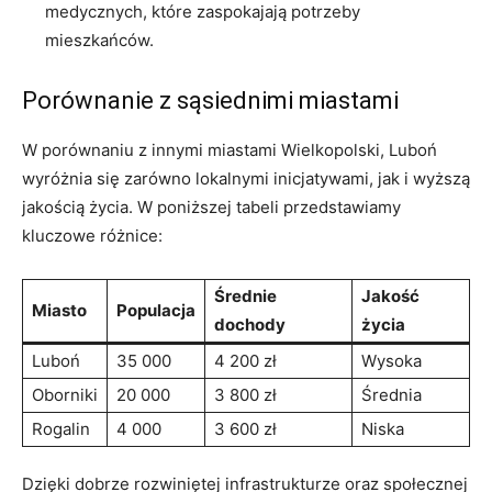
medycznych, które zaspokajają potrzeby
mieszkańców.
Porównanie z sąsiednimi miastami
W porównaniu z innymi miastami Wielkopolski, Luboń
wyróżnia się zarówno lokalnymi inicjatywami, jak i wyższą
jakością życia. W poniższej tabeli przedstawiamy
kluczowe różnice:
Średnie
Jakość
Miasto
Populacja
dochody
życia
Luboń
35 000
4 200 zł
Wysoka
Oborniki
20 000
3 800 zł
Średnia
Rogalin
4 000
3 600 zł
Niska
Dzięki dobrze rozwiniętej infrastrukturze oraz społecznej