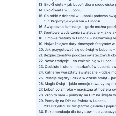
Eko-Święta – jak Luboń dba o środowisko
Eko-Święta w Luboniu
Co robić z dziećmi w Luboniu podczas świ
Propozycje wydarzeń w Luboniu
Świąteczne iluminacje – gdzie można podz
Sportowe wydarzenia świąteczne – jakie a
Zimowe festyny w Luboniu – najważniejsze
Najważniejsze daty zimowych festynów w 
Jak przygotować się do świąt w Luboniu 
Bezpieczeństwo podczas świątecznych ob
Nowe tradycje – co zmienia się w Luboniu 
Osobiste historie mieszkańców Lubonia zw
kulinarne warsztaty świąteczne – gdzie 
Relacje międzyludzkie w czasie Świąt – j
Magia Świąt – jakie emocje towarzyszą m
Luboń po zmroku – magiczna atmosfera świ
Zrób to sam – pomysły na DIY na święta w
Pomysły na DIY na święta w Luboniu
Przykład DIY: Świąteczna girlanda z papie
Rekomendacje dla turystów – co zobaczyć