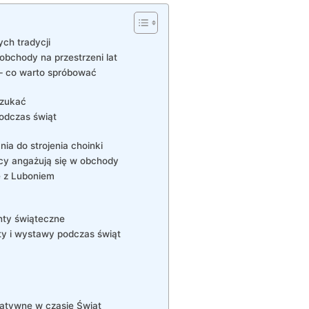
ch tradycji
 obchody na przestrzeni lat
– co warto spróbować
szukać
podczas świąt
a do strojenia choinki
ńcy angażują się w obchody
e z Luboniem
enty świąteczne
ty i wystawy podczas świąt
tatywne w czasie Świąt