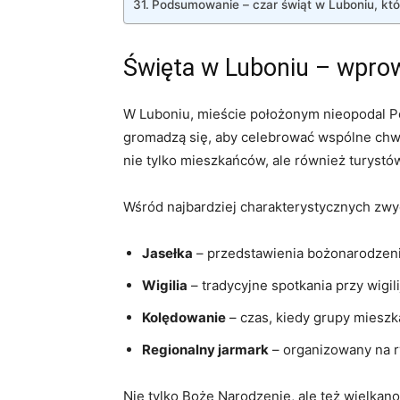
Podsumowanie – czar świąt w Luboniu, któ
Święta w Luboniu – wprow
W Luboniu, mieście położonym nieopodal P
gromadzą się, aby celebrować wspólne chwil
nie tylko mieszkańców, ale również turystó
Wśród najbardziej charakterystycznych zw
Jasełka
– przedstawienia bożonarodzenio
Wigilia
– tradycyjne spotkania przy wigili
Kolędowanie
– czas, kiedy grupy mieszk
Regionalny jarmark
– organizowany na r
Nie tylko Boże Narodzenie, ale też wielkan