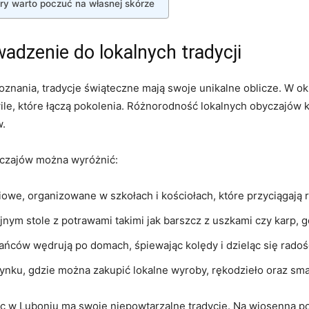
ry warto poczuć na własnej skórze
adzenie do lokalnych tradycji
oznania, tradycje świąteczne mają swoje unikalne oblicze. W
e, które łączą pokolenia. Różnorodność lokalnych obyczajów ks
w.
yczajów można wyróżnić:
we, organizowane w szkołach i kościołach, które przyciągają ro
jnym stole z potrawami takimi jak barszcz z uszkami czy karp, gd
ańców wędrują po domach, śpiewając kolędy i dzieląc się radoś
ynku, gdzie można zakupić lokalne wyroby, rękodzieło oraz sm
oc w Luboniu ma swoje niepowtarzalne tradycje. Na wiosenną po