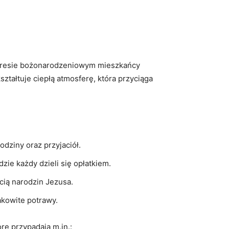
 okresie bożonarodzeniowym mieszkańcy
ztałtuje ciepłą atmosferę, która przyciąga
dziny oraz przyjaciół.
zie każdy dzieli się opłatkiem.
cią narodzin Jezusa.
akowite potrawy.
rę przypadają m.in.: