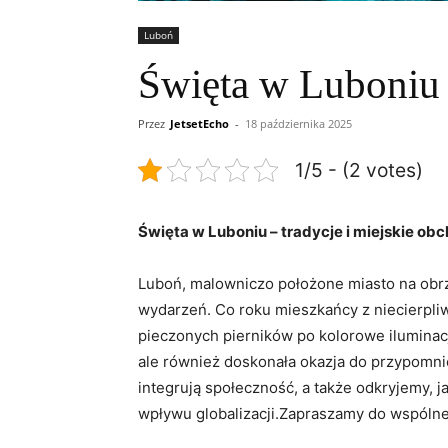
Luboń
Święta w Luboniu 
Przez
JetsetEcho
-
18 października 2025
1/5 - (2 votes)
Święta w Luboniu – tradycje i miejskie ob
Luboń, malowniczo położone miasto na obrz
wydarzeń. Co roku mieszkańcy z niecierpli
pieczonych pierników po kolorowe iluminacj
ale również doskonała okazja do przypomnie
integrują społeczność, a także odkryjemy,
wpływu globalizacji.Zapraszamy do wspólne