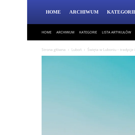
HOME
ARCHIWUM
KATEGORI
HOME
ARCHIWUM
KATEGORIE
LISTA ARTYKUŁÓW
Strona główna
Luboń
Święta w Luboniu – tradycje 