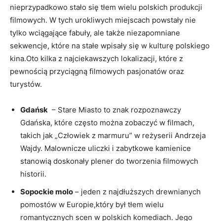
nieprzypadkowo stało się tłem wielu polskich produkcji
filmowych. W tych urokliwych miejscach powstały nie‌
tylko wciągające fabuły, ale także⁤ niezapomniane
sekwencje, które na stałe wpisały się w kulturę polskiego
kina.Oto kilka z najciekawszych ‍lokalizacji, które​ z
pewnością przyciągną filmowych pasjonatów oraz
turystów.
Gdańsk
⁣ – Stare​ Miasto to znak rozpoznawczy
Gdańska,⁢ które często można ⁢zobaczyć w filmach,⁢
takich jak‍ „Człowiek ‍z marmuru” w reżyserii Andrzeja
Wajdy. ⁢Malownicze uliczki i⁢ zabytkowe kamienice​
stanowią doskonały plener do tworzenia filmowych
historii.
Sopockie⁣ molo
– jeden z najdłuższych​ drewnianych
pomostów w Europie,który był ⁣tłem wielu
romantycznych scen w polskich komediach. ⁢Jego