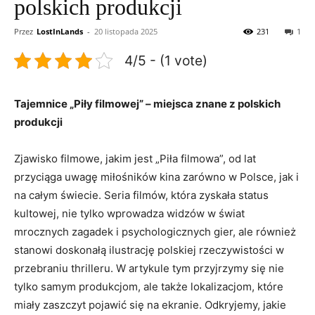
polskich produkcji
Przez
LostInLands
-
20 listopada 2025
231
1
4/5 - (1 vote)
Tajemnice „Piły filmowej” – miejsca znane ⁢z polskich
produkcji
Zjawisko filmowe, jakim jest „Piła filmowa”,‌ od ⁣lat ​
przyciąga​ uwagę miłośników ⁤kina zarówno ⁣w Polsce, ‌jak i
na całym świecie. Seria⁤ filmów, która zyskała status
kultowej,‍ nie ⁣tylko ⁢wprowadza widzów⁣ w świat
mrocznych zagadek i psychologicznych⁤ gier, ale również
stanowi doskonałą ilustrację ‍polskiej rzeczywistości w
przebraniu thrilleru. ⁣W artykule tym przyjrzymy się nie
tylko samym ​produkcjom, ale także lokalizacjom, które
miały zaszczyt pojawić się na ekranie. Odkryjemy, jakie