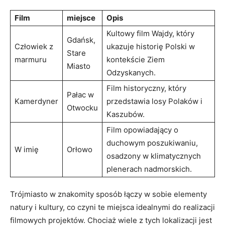
Film
miejsce
Opis
Kultowy‌ film Wajdy, który⁣
Gdańsk,
Człowiek z
ukazuje historię ⁣Polski w
Stare
marmuru
⁢kontekście ​Ziem
Miasto
Odzyskanych.
Film‍ historyczny, który
Pałac w
Kamerdyner
przedstawia losy Polaków i
Otwocku
Kaszubów.
Film‌ opowiadający⁣ o
duchowym poszukiwaniu,
W imię
Orłowo
osadzony w klimatycznych
plenerach nadmorskich.
Trójmiasto‌ w znakomity sposób ​łączy w sobie⁤ elementy
⁢natury i ⁢kultury,⁣ co czyni te miejsca idealnymi do realizacji
filmowych projektów.‌ Chociaż wiele ​z tych lokalizacji jest