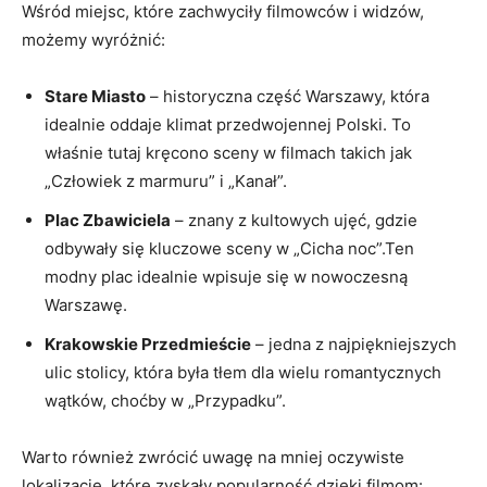
Wśród miejsc,‌ które zachwyciły filmowców i ‌widzów,
możemy wyróżnić:
Stare Miasto
– historyczna część Warszawy, która
idealnie oddaje klimat przedwojennej Polski. To
właśnie tutaj kręcono⁢ sceny‌ w filmach takich ⁣jak
„Człowiek⁣ z marmuru” i​ „Kanał”.
Plac Zbawiciela
– ‍znany z kultowych ujęć, gdzie‌
odbywały ⁤się kluczowe⁢ sceny w⁢ „Cicha noc”.Ten
modny plac idealnie wpisuje się w nowoczesną
Warszawę.
Krakowskie Przedmieście
– jedna z najpiękniejszych
ulic stolicy, która była tłem dla wielu romantycznych
wątków, choćby w „Przypadku”.
Warto⁢ również ⁣zwrócić uwagę na mniej oczywiste
lokalizacje, które zyskały popularność dzięki ⁤filmom: