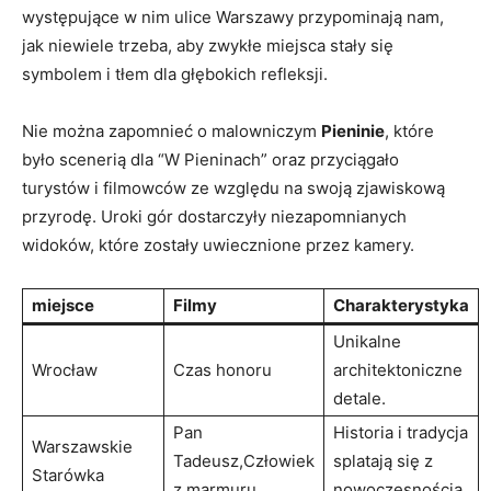
występujące ⁤w nim ulice Warszawy przypominają nam,
jak niewiele trzeba, aby zwykłe miejsca stały się
symbolem i⁢ tłem dla głębokich refleksji.
Nie⁢ można zapomnieć​ o malowniczym
Pieninie
, które
było scenerią​ dla “W Pieninach” oraz przyciągało
turystów i filmowców ze względu⁣ na swoją zjawiskową
‌przyrodę. ⁢Uroki gór dostarczyły⁣ niezapomnianych
widoków, które zostały⁢ uwiecznione przez kamery.
miejsce
Filmy
Charakterystyka
Unikalne
Wrocław
Czas honoru
architektoniczne
detale.
Pan
Historia ‌i⁣ tradycja
Warszawskie
Tadeusz,Człowiek
splatają się z
Starówka
z marmuru
nowoczesnością.