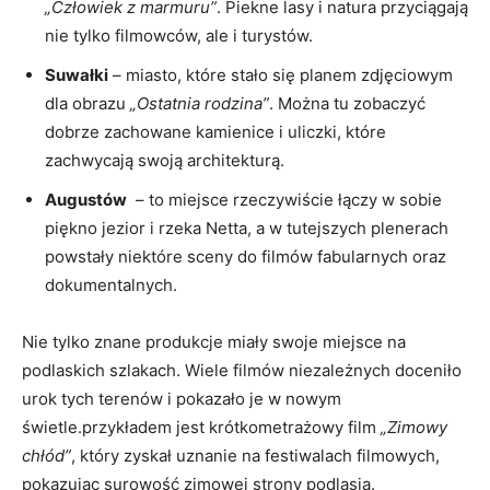
„Człowiek z marmuru”
.‌ Piekne lasy i natura przyciągają
nie tylko ‌filmowców, ale i turystów.
Suwałki
– miasto, które stało się⁤ planem‌ zdjęciowym
dla obrazu
„Ostatnia rodzina”
. ‍Można ⁤tu zobaczyć
dobrze⁤ zachowane kamienice i uliczki, które
zachwycają swoją architekturą.
Augustów
⁤ – to miejsce rzeczywiście łączy w ⁤sobie
piękno‌ jezior i rzeka ⁣Netta, a w tutejszych plenerach
powstały⁤ niektóre sceny do⁤ filmów⁣ fabularnych oraz
dokumentalnych.
Nie⁣ tylko znane produkcje miały ‍swoje miejsce na
podlaskich szlakach.​ Wiele filmów niezależnych doceniło
urok tych​ terenów i pokazało je w nowym
⁢świetle.przykładem jest ‍krótkometrażowy film
„Zimowy
chłód”
, który zyskał uznanie na festiwalach filmowych,
pokazując surowość ⁣zimowej strony podlasia.