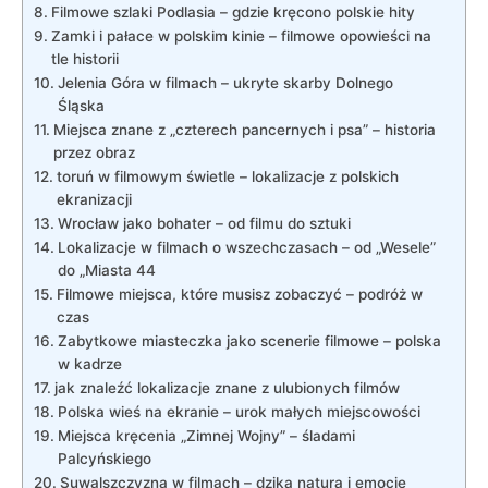
Filmowe szlaki ‍Podlasia – gdzie kręcono polskie hity
Zamki i ⁢pałace w‌ polskim kinie⁤ – filmowe opowieści na
⁣tle ⁢historii
Jelenia‌ Góra ⁤w filmach – ukryte skarby Dolnego
Śląska
Miejsca znane z „czterech pancernych⁢ i psa” – ⁢historia
przez obraz
toruń⁢ w filmowym świetle –⁤ lokalizacje z polskich
ekranizacji
Wrocław‌ jako bohater – od filmu do sztuki
Lokalizacje w filmach o wszechczasach – od „Wesele”
do „Miasta ​44
Filmowe miejsca, które musisz zobaczyć – podróż​ w⁣
czas
Zabytkowe miasteczka ‌jako scenerie filmowe – polska
w kadrze
jak ‌znaleźć lokalizacje znane z ⁣ulubionych filmów
Polska wieś ‌na ekranie –⁣ urok małych miejscowości
Miejsca kręcenia ​„Zimnej Wojny” – śladami
Palcyńskiego
Suwalszczyzna w‌ filmach – dzika ​natura i emocje