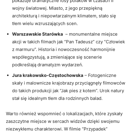
pokazuje dramatyczne losy polaków w czasach II‌
wojny⁢ światowej. ⁤Miasto, z jego ‍przepiękną
architekturą i​ niepowtarzalnym klimatem, stało się⁣
tłem wielu wzruszających scen.
Warszawskie Starówka
‍ – monumentalne miejsce
akcji w ​takich filmach jak “Pan⁢ Tadeusz” czy “Człowiek
z⁢ marmuru”. Historia i⁤ nowoczesność harmonijnie
współegzystują,⁤ a zmieniające⁢ się scenerie
podkreślają dramatyzm⁤ wydarzeń.
Jura krakowsko-Częstochowska
– Fotogeniczne‍
skały ‍i malownicze krajobrazy przyciągnęły filmowców
do takich ‌produkcji jak “Jak pies z kotem”. Urok natury
stał się idealnym​ tłem dla rodzinnych‌ balad.
Warto również wspomnieć o ⁤lokalizacjach, ‍które zyskały⁤
zaszczytne miejsce w sercach widzów dzięki swojemu
niezwykłemu⁣ charakterowi. W​ filmie “Przypadek”