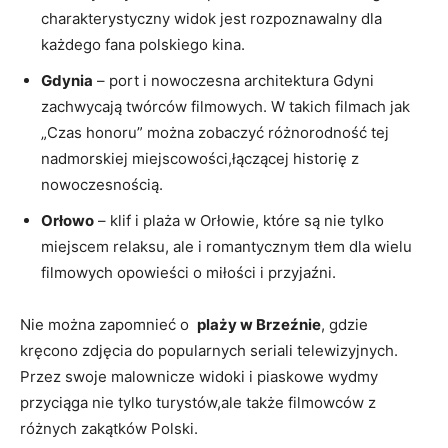
charakterystyczny widok jest rozpoznawalny dla
każdego ⁢fana polskiego kina.
Gdynia
– port i nowoczesna architektura Gdyni
zachwycają ‍twórców ⁣filmowych. W takich filmach jak
„Czas ‌honoru” można zobaczyć różnorodność⁢ tej
nadmorskiej miejscowości,łączącej historię z‌
nowoczesnością.
Orłowo
– klif i plaża w Orłowie, które są nie⁢ tylko
miejscem relaksu, ⁢ale i romantycznym tłem dla wielu
filmowych opowieści o miłości ⁤i przyjaźni.
Nie ‌można zapomnieć o ⁤
plaży w Brzeźnie
, ‌gdzie
kręcono zdjęcia ‍do popularnych‍ seriali⁣ telewizyjnych.​
Przez⁢ swoje malownicze widoki i piaskowe wydmy‍
przyciąga nie tylko turystów,ale ‌także⁣ filmowców z
‌różnych ​zakątków Polski.