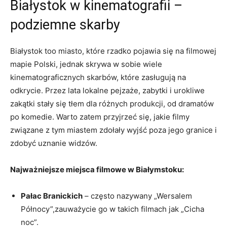
Białystok w⁢ kinematografii –
podziemne skarby
Białystok⁢ too​ miasto, które rzadko ‌pojawia się​ na filmowej
mapie Polski, jednak skrywa‍ w sobie wiele
kinematograficznych skarbów, które⁢ zasługują na
odkrycie. Przez lata lokalne pejzaże, zabytki i ‌urokliwe
zakątki stały ​się ⁢tłem dla różnych produkcji, od ⁤dramatów
po⁢ komedie. Warto zatem przyjrzeć się, ‌jakie​ filmy
związane z tym miastem zdołały wyjść poza jego granice i⁣
zdobyć‌ uznanie‍ widzów.
Najważniejsze miejsca filmowe w Białymstoku:
Pałac Branickich
– często ⁣nazywany ⁣„Wersalem
Północy”,zauważycie go w takich filmach jak „Cicha
noc”.