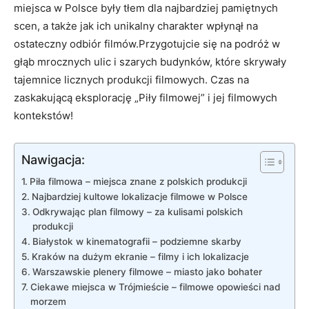
miejsca ​w Polsce były tłem dla‌ najbardziej pamiętnych
scen, a także jak ich⁣ unikalny charakter wpłynął na
ostateczny odbiór ⁤filmów.Przygotujcie się na‍ podróż​ w
⁢głąb ‍mrocznych ulic i szarych budynków, które skrywały⁣
tajemnice licznych produkcji filmowych.‌ Czas ⁤na⁢
zaskakującą eksplorację „Piły filmowej” i jej filmowych
kontekstów!
Nawigacja:
Piła filmowa – miejsca znane z polskich produkcji
Najbardziej​ kultowe ⁢lokalizacje filmowe w ⁢Polsce
Odkrywając ‍plan filmowy ⁢– za kulisami polskich
produkcji
Białystok w⁢ kinematografii – podziemne skarby
Kraków na dużym ekranie – filmy i⁢ ich⁣ lokalizacje
Warszawskie plenery filmowe – miasto⁤ jako bohater
Ciekawe miejsca w Trójmieście – ‍filmowe opowieści nad
morzem