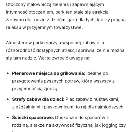
Otoczony malowniczą⁤ zielenią i⁤ zapewniającym
intymność⁢ otoczeniem, park​ ten​ staje się atrakcją
zarówno dla rodzin z dziećmi, jak i dla⁢ tych, którzy pragną
relaksu ⁣w przyjemnym towarzystwie.
Atmosfera w parku sprzyja wspólnej zabawie, a
‌różnorodność ⁤dostępnych ⁢atrakcji sprawia, że nie można
się tam⁤ nudzić. Warto zwrócić ⁤uwagę na:
Plenerowe miejsca do grillowania:
⁣Idealne do
przygotowania pysznych ‍potraw, które ​wszyscy z
przyjemnością zjedzą.
Strefy zabaw dla dzieci:
Plac zabaw​ z ‌huśtawkami,
zjeżdżalniami⁣ i piaskownicami to raj dla najmłodszych.
Ścieżki spacerowe:
Doskonałe do‍ spacerów z
rodziną, a także‍ na aktywność fizyczną, jak jogging czy