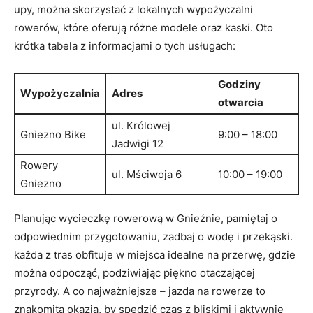
upy, można skorzystać z⁢ lokalnych wypożyczalni
rowerów, które oferują różne modele oraz kaski.⁣ Oto‌
krótka tabela ⁣z informacjami o ⁢tych usługach:
Godziny
Wypożyczalnia
Adres
otwarcia
ul. Królowej
Gniezno Bike
9:00 – 18:00
Jadwigi 12
Rowery
ul. Mściwoja​ 6
10:00 – 19:00
Gniezno
Planując wycieczkę‌ rowerową w Gnieźnie, ‌pamiętaj o
odpowiednim przygotowaniu, zadbaj⁤ o wodę i przekąski.
każda z tras obfituje w⁢ miejsca ⁤idealne ‌na przerwę, ‍gdzie
można odpocząć, podziwiając piękno otaczającej⁣
przyrody. ‌A co ‍najważniejsze – jazda na rowerze to
⁤znakomita okazja, ‌by spędzić czas z bliskimi i aktywnie