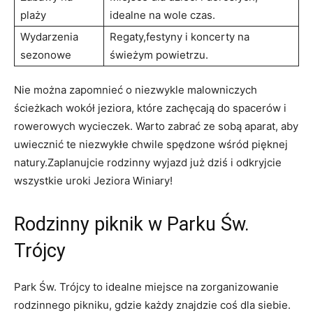
plaży
idealne na wole czas.
Wydarzenia
Regaty,festyny i koncerty na
sezonowe
świeżym powietrzu.
Nie można‌ zapomnieć⁤ o⁣ niezwykle‍ malowniczych
⁤ścieżkach⁤ wokół jeziora, które⁣ zachęcają⁤ do spacerów i‍
rowerowych⁣ wycieczek. Warto zabrać ⁢ze sobą ‌aparat, ⁢aby
uwiecznić te‍ niezwykłe ‍chwile ⁣spędzone wśród ⁤pięknej ​
natury.Zaplanujcie rodzinny ⁤wyjazd już dziś i odkryjcie
wszystkie⁣ uroki Jeziora Winiary!
Rodzinny ⁢piknik ‌w Parku Św. ​
Trójcy
Park Św. Trójcy to idealne‌ miejsce na zorganizowanie
rodzinnego ⁣pikniku, gdzie​ każdy znajdzie coś dla⁤ siebie.