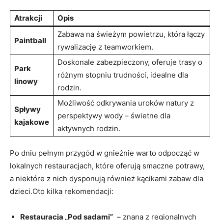
Atrakcji
Opis
Zabawa ⁣na świeżym​ powietrzu, która łączy
Paintball
rywalizację z⁢ teamworkiem.
Doskonale zabezpieczony, oferuje trasy o
Park
różnym stopniu trudności, idealne dla
linowy
rodzin.
Możliwość odkrywania uroków natury z⁢
Spływy
perspektywy wody –‌ świetne dla
kajakowe
aktywnych rodzin.
Po⁣ dniu​ pełnym przygód w​ gnieźnie warto odpocząć⁣ w
lokalnych‍ restauracjach, które oferują smaczne potrawy,
a niektóre z‌ nich dysponują⁤ również kącikami zabaw ⁢dla
dzieci.Oto kilka rekomendacji:
Restauracja „Pod sadami”
⁣ – znana z regionalnych‌