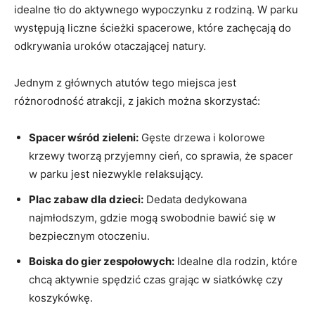
idealne⁣ tło ​do aktywnego wypoczynku⁣ z rodziną. W⁣ parku⁢
występują⁣ liczne ⁢ścieżki spacerowe, które zachęcają⁣ do
odkrywania uroków otaczającej natury.
Jednym⁣ z głównych atutów ‍tego miejsca⁤ jest
różnorodność atrakcji, z jakich można skorzystać:
Spacer wśród zieleni:
Gęste drzewa i kolorowe
krzewy tworzą przyjemny cień, co ⁤sprawia, że spacer
⁣w parku jest niezwykle relaksujący.
Plac zabaw dla dzieci:
Dedata dedykowana
najmłodszym, gdzie mogą swobodnie⁣ bawić się ⁢w
bezpiecznym otoczeniu.
Boiska do⁣ gier zespołowych:
Idealne dla rodzin,⁢ które
chcą⁤ aktywnie‌ spędzić czas grając w⁣ siatkówkę czy
koszykówkę.