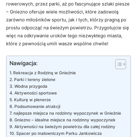
rowerowych, przez parki, aż⁤ po fascynujące ⁤szlaki ⁣piesze
– Gniezno oferuje wiele możliwości, które zadowolą
zarówno miłośników ⁣sportu, jak i tych, którzy pragną po
prostu odpocząć na świeżym‌ powietrzu. Przygotujcie się
więc na odkrywanie uroków tego⁣ niezwykłego miasta,
które z pewnością umili wasze‍ wspólne chwile!
Nawigacja:
Rekreacja z Rodziną⁣ w Gnieźnie
Parki i tereny zielone
Wodna przygoda
Aktywności sportowe
Kulturę⁢ w plenerze
Podsumowanie atrakcji
najlepsze miejsca na rodzinny wypoczynek w⁣ Gnieźnie
Gniezno – idealne miejsce na rodzinny ‌wypoczynek
Aktywności⁤ na świeżym powietrzu ‌dla całej rodziny
Spacer po⁤ malowniczym Parku Jankowicza