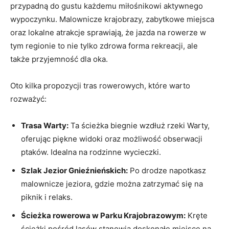
przypadną do gustu ‍każdemu miłośnikowi aktywnego
wypoczynku.‍ Malownicze krajobrazy, zabytkowe miejsca
oraz lokalne atrakcje sprawiają, że jazda na rowerze⁢ w‍
tym ‍regionie to ⁣nie ‌tylko zdrowa forma ‌rekreacji, ale
także przyjemność dla oka.
Oto ⁤kilka propozycji tras rowerowych, które warto
rozważyć:
Trasa Warty:
Ta ścieżka⁣ biegnie wzdłuż rzeki Warty,
oferując piękne ⁢widoki oraz możliwość obserwacji‍
ptaków. Idealna⁤ na rodzinne ⁣wycieczki.
Szlak Jezior Gnieźnieńskich:
Po⁢ drodze napotkasz
malownicze⁤ jeziora, gdzie można zatrzymać się ⁣na
piknik ⁤i relaks.
Ścieżka rowerowa w Parku⁢ Krajobrazowym:
‌Kręte
ścieżki ‌pośród lasów ⁣stanowią doskonałe miejsce na