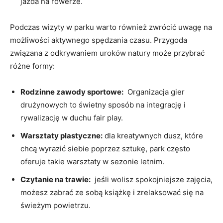
jazda na rowerze.
Podczas wizyty⁢ w parku warto również‍ zwrócić uwagę na
możliwości aktywnego spędzania czasu. ‍Przygoda
związana⁣ z odkrywaniem uroków natury może⁢ przybrać ​
różne formy:
Rodzinne ⁢zawody sportowe:
‌ Organizacja gier
drużynowych to świetny sposób na integrację i
rywalizację ​w duchu fair play.
Warsztaty plastyczne:
⁣dla kreatywnych dusz, które
chcą wyrazić siebie‌ poprzez sztukę, park często
oferuje takie warsztaty w ⁢sezonie‌ letnim.
Czytanie na trawie:
‌ jeśli‍ wolisz spokojniejsze ⁣zajęcia,
możesz ‌zabrać ze sobą książkę i zrelaksować​ się ​na
świeżym ⁣powietrzu.