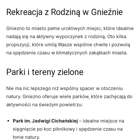
Rekreacja z Rodziną⁣ w Gnieźnie
Gniezno to ​miasto pełne urokliwych⁣ miejsc, które idealnie
nadają się​ na aktywny wypoczynek z‌ rodziną. Oto kilka
propozycji,‍ które‍ umilą⁢ Wasze wspólne chwile ‍i ⁤pozwolą
na⁣ spędzenie czasu‌ w klimatycznych⁣ zakątkach miasta.
Parki i tereny zielone
Nie ma nic lepszego⁢ niż wspólny ​spacer ⁤w‍ otoczeniu
natury. ⁢Gniezno⁤ oferuje wiele parków, które zachęcają do
aktywności na świeżym powietrzu:
Park im. Jadwigi ⁢Cichańskiej
–⁤ idealne miejsce na
sięgnięcie po koc piknikowy‌ i spędzenie ⁤czasu ⁤na
łonie natury.