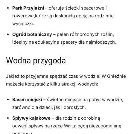
Park Przyjaźni
– ⁤oferuje ‍ścieżki spacerowe⁤ i
rowerowe,które są doskonałą opcją na rodzinne
‍wycieczki.
Ogród botaniczny
– pełen⁣ różnorodnych roślin,
⁣idealny na ⁤edukacyjne ​spacery dla najmłodszych.
Wodna przygoda
Jakież to przyjemne spędzać ⁤czas w wodzie! W Gnieźnie
możecie korzystać z kilku atrakcji ​wodnych:
Basen miejski
– świetne miejsce⁢ na‌ pobyt w ⁤wodzie,
zarówno dla​ dzieci, jak i⁣ dorosłych.
Spływy kajakowe
– dla rodzin ‌z odrobiną
odwagi,spływy ‍na ⁣rzece Warta‍ będą niezapomnianą
przygodą.