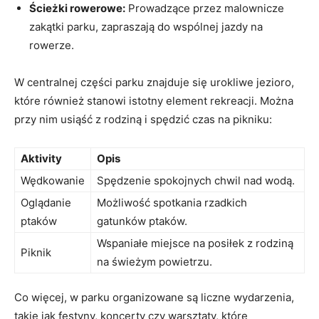
Ścieżki rowerowe:
Prowadzące przez malownicze
zakątki parku, zapraszają⁣ do wspólnej jazdy ⁤na⁣
rowerze.
W centralnej części parku znajduje⁤ się⁤ urokliwe ‌jezioro,
które ⁣również stanowi istotny element ‍rekreacji. Można
przy nim usiąść z rodziną ⁣i spędzić czas na pikniku:
Aktivity
Opis
Wędkowanie
Spędzenie spokojnych chwil nad wodą.
Oglądanie‍
Możliwość spotkania rzadkich
ptaków
gatunków ptaków.
Wspaniałe miejsce na⁣ posiłek z rodziną
Piknik
na świeżym powietrzu.
Co więcej, w parku‍ organizowane są liczne wydarzenia,⁤
takie jak ⁣festyny, koncerty czy warsztaty,⁢ które⁢