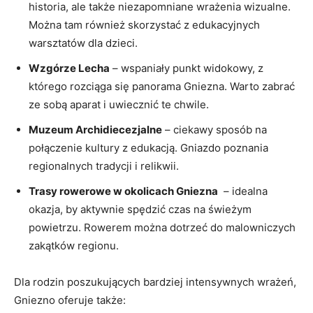
historia,‍ ale także niezapomniane wrażenia wizualne. ​
Można tam również‌ skorzystać z edukacyjnych
warsztatów dla dzieci.
Wzgórze Lecha
–⁣ wspaniały punkt widokowy, z​
którego rozciąga się⁤ panorama Gniezna. Warto zabrać
ze sobą aparat i⁣ uwiecznić ‌te⁤ chwile.
Muzeum ​Archidiecezjalne
– ciekawy sposób na
połączenie kultury z edukacją.⁢ Gniazdo⁤ poznania
⁤regionalnych tradycji ​i relikwii.
Trasy rowerowe ⁢w okolicach Gniezna
‍ – ‌idealna
okazja, ‍by ⁢aktywnie spędzić czas na świeżym
powietrzu. Rowerem można dotrzeć do malowniczych
zakątków regionu.
Dla rodzin poszukujących bardziej intensywnych ⁤wrażeń,
Gniezno ‌oferuje⁢ także: