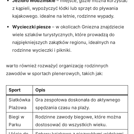
Jezioro Wodzińskie
– miejsce, gdzie ⁢można​ korzystać
z kąpieli, wypożyczyć łódki lub⁢ sprzęt​ do pływania
kajakowego. idealne na letnie, ​rodzinne wypady.
Wycieczki piesze
– w okolicach Gniezna znajdziecie
wiele szlaków turystycznych,⁢ które prowadzą do
najpiękniejszych zakątków regionu,⁣ idealnych na
rodzinne wycieczki ⁣i pikniki.
warto również rozważyć organizację‍ rodzinnych
zawodów w sportach plenerowych,​ takich jak:
Sport
Opis
Siatkówka
Gra zespołowa doskonała do ​aktywnego
Plażowa
spędzania‌ czasu na plaży.
Biegi w
Rodzinne zawody ⁢biegowe, które można
⁢Parku
dostosować do wszystkich ‍wieku.
Ujście‌ do
Spływy kajakowe z niezwykłymi widokami