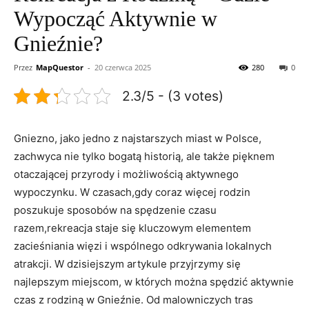
Wypocząć Aktywnie w
Gnieźnie?
Przez
MapQuestor
-
20 czerwca 2025
280
0
2.3/5 - (3 votes)
Gniezno, jako jedno z najstarszych miast w ‍Polsce,
⁣zachwyca ⁢nie tylko ⁢bogatą‍ historią, ⁣ale także pięknem
⁤otaczającej przyrody ‍i możliwością aktywnego
wypoczynku. W czasach,gdy coraz więcej‍ rodzin
poszukuje sposobów⁤ na spędzenie ⁣czasu
razem,rekreacja staje się ⁢kluczowym elementem
zacieśniania⁣ więzi i​ wspólnego odkrywania lokalnych
⁣atrakcji. W dzisiejszym artykule przyjrzymy się
najlepszym miejscom, ⁢w których​ można spędzić aktywnie
czas ‌z rodziną w Gnieźnie. Od ‌malowniczych tras‍