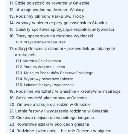
Gdzie pojeździć na ⁤rowerze ⁣w Gnieźnie
atrakcje wodne na Jeziorze​ Winiary
Rodzinny ⁢piknik ‌w Parku Św. ​Trójcy
zabawy w plenerze⁤ przy gnieźnieńskim Stawku
Obiekty ‍sportowe ⁤sprzyjające wspólnej⁢ aktywności
Trasy spacerowe na​ rodzinne wycieczki
Przykładowa Mapa Tras
odkryj ​Gniezno z dziećmi ​– ⁤przewodnik ⁢po lokalnych
atrakcjach
Katedra Gnieźnieńska
Park na Wzgórzu ⁣Lecha
Muzeum‌ Początków Państwa Polskiego
Wyprawy ⁣rowerowe i piesze
Lokalne festyny i wydarzenia
Rodzinne warsztaty ​w Gnieźnie – kreatywne inspiracje
Gdzie znaleźć plac zabaw w Gnieźnie
Zimowe atrakcje ‌dla ⁣rodzin w Gnieźnie
Letnie⁤ festyny i wydarzenia rodzinne w Gnieźnie
Ciekawe ‌miejsca do wspólnego biegania
Rowerowe ⁤szlaki w⁤ okolicach gniezna
Rodzinne zwiedzanie⁣ – historie Gniezna w‌ pigułce