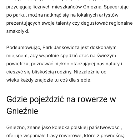
przyciągają licznych mieszkańców Gniezna. Spacerując⁤
po​ parku,⁣ można natknąć się⁤ na⁤ lokalnych artystów
⁢prezentujących swoje talenty​ czy⁤ degustować regionalne
smakołyki.
Podsumowując, Park⁤ Jankowicza jest ⁢doskonałym⁢
miejscem, ⁢aby⁢ wspólnie spędzić czas na świeżym
powietrzu, poznawać piękno otaczającej nas​ natury i ​
cieszyć się ‍bliskością‌ rodziny. Niezależnie od
‍wieku,każdy⁣ znajdzie⁢ tu coś ⁣dla siebie.
Gdzie pojeździć na ⁤rowerze ⁣w
Gnieźnie
Gniezno, znane jako ⁢kolebka polskiej⁤ państwowości,⁣
oferuje wspaniałe trasy rowerowe, które z pewnością