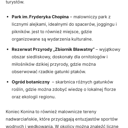
turystów.
Park im. Fryderyka Chopina
⁤– malowniczy park z
licznymi ⁤alejkami, idealnymi do spacerów, joggingu i
‍pikników.⁤ jest to również miejsce, gdzie
organizowane są wydarzenia‌ kulturalne.
Rezerwat Przyrody „Zbiornik Bławatny”
– wyjątkowy
obszar siedliskowy,⁣ doskonały dla ornitologów i
miłośników dzikiej przyrody, gdzie można
‍obserwować rzadkie gatunki ptaków.
Ogród botaniczny
⁤ – skarbnica ​różnych gatunków
roślin,⁣ gdzie można zdobyć wiedzę o lokalnej‍ florze
⁤oraz ekologii regionu.
Koniec‌ Konina to ⁢również malownicze tereny
⁤nadwarciańskie, które⁣ przyciągają ‍entuzjastów sportów
wodnych i wędkowania.⁣ W ⁣okolicy ​można ⁤znaleźć liczne