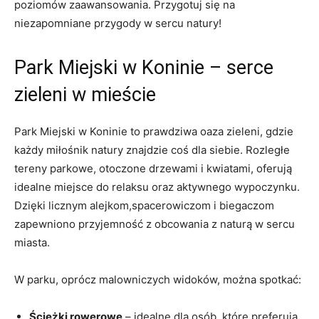
poziomów zaawansowania. ‌Przygotuj się na
niezapomniane przygody w sercu ​natury!
Park Miejski w Koninie – serce
‌zieleni w mieście
Park Miejski w ​Koninie ⁢to prawdziwa oaza ​zieleni, ⁤gdzie
każdy miłośnik natury‍ znajdzie coś ‌dla siebie. ‍Rozległe
tereny ​parkowe, otoczone drzewami i kwiatami, oferują‍
idealne ⁣miejsce do⁣ relaksu oraz aktywnego wypoczynku.
Dzięki licznym alejkom,spacerowiczom i⁣ biegaczom ​
zapewniono przyjemność z obcowania z naturą w sercu
miasta.
W parku,⁤ oprócz malowniczych widoków, można spotkać:
Ścieżki rowerowe
– ⁣idealne​ dla ‍osób,‍ które ⁢preferują