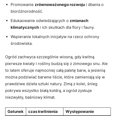
Promowanie
zrównoważonego rozwoju
i dbania o
bioróżnorodność.
Edukaowanie ⁢odwiedzających⁢ o
zmianach
klimatycznych
i ich ⁢skutkach dla flory ⁤i fauny.
Wspieranie lokalnych inicjatyw na rzecz ochrony
środowiska.
Ogród zachwyca szczególnie wiosną, gdy kwitną
pierwsze kwiaty i rośliny‌ budzą się z zimowego⁣ snu. Ale
to latem oferuje‍ najmocniej całą paletę barw, a jesienią‍
można podziwiać⁢ barwne ‌liście, które zamieniają się w⁤
prawdziwe⁤ dzieła​ sztuki natury. ​Zimą⁢ z kolei, śnieg
⁢pokrywa wszystko białą kołdrą, a ogród zyskuje
niezwykły, baśniowy klimat.
Gatunek
czas‌ kwitnienia
Występowanie