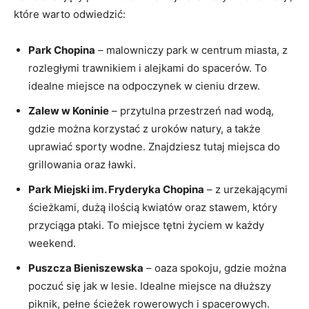
które warto ⁣odwiedzić:
Park Chopina
– malowniczy park⁣ w centrum miasta, z
rozległymi trawnikiem i​ alejkami do spacerów. ⁤To
idealne miejsce na⁣ odpoczynek w cieniu drzew.
Zalew w Koninie
– ‌przytulna przestrzeń‌ nad wodą,
gdzie można korzystać z uroków natury, a także
uprawiać sporty wodne. Znajdziesz tutaj miejsca do
grillowania oraz ławki.
Park Miejski im. Fryderyka Chopina
– z urzekającymi
ścieżkami, dużą ilością kwiatów oraz stawem, który
przyciąga ptaki. To miejsce tętni życiem w każdy
weekend.
Puszcza Bieniszewska
– oaza spokoju, gdzie można
poczuć się jak w lesie. ⁢Idealne miejsce na dłuższy
piknik,‍ pełne ​ścieżek rowerowych i spacerowych.