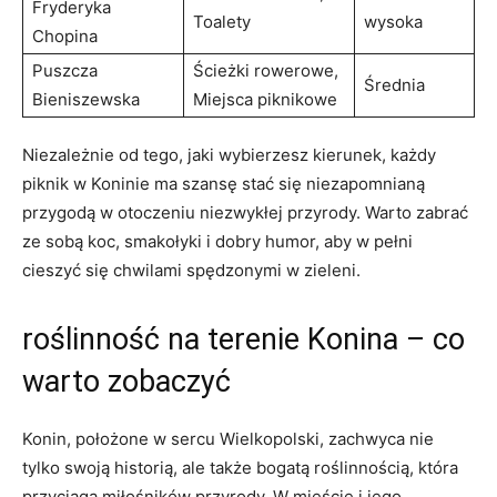
Fryderyka
Toalety
wysoka
Chopina
Puszcza
Ścieżki rowerowe,
Średnia
Bieniszewska
Miejsca ⁢piknikowe
Niezależnie od‌ tego, jaki wybierzesz kierunek, każdy
piknik w ‍Koninie‌ ma szansę stać się niezapomnianą
przygodą w otoczeniu niezwykłej przyrody. Warto⁢ zabrać
ze sobą koc, smakołyki i dobry humor,⁣ aby ‍w pełni
cieszyć się ⁤chwilami ‌spędzonymi w zieleni.
roślinność ​na terenie Konina – co
warto ​zobaczyć
Konin, położone ⁤w sercu​ Wielkopolski, zachwyca​ nie⁤
tylko swoją historią,​ ale także ‍bogatą roślinnością, która
przyciąga miłośników⁤ przyrody. W mieście i jego