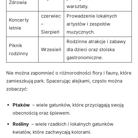
Zdrowia
warsztaty.
czerwiec
Prowadzenie lokalnych
Koncerty
–
artystów i⁤ zespołów
letnie
Sierpień
muzycznych.
Rodzinne‍ atrakcje i zabawy
Piknik
Wrzesień
dla dzieci ⁤oraz stoiska⁣
⁢rodzinny
gastronomiczne.
Nie ⁣można zapomnieć‍ o ‍różnorodności flory i ⁣fauny, które
zamieszkują⁣ park.⁣ Spacerując alejkami, ‍często można
zobaczyć:
Ptaków
⁢ – wiele gatunków, które ⁢przyciągają swoją
obecnością⁣ oraz śpiewem.
Rośliny
⁣ – wiele⁣ rzadkich i ‍lokalnych ⁤gatunków
kwiatów, ‌które‍ zachwycają kolorami.