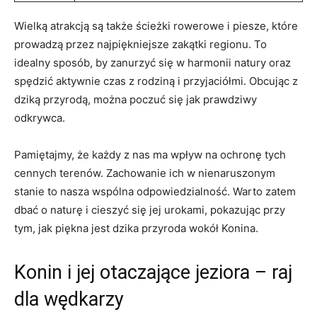
Wielką atrakcją są także ścieżki⁢ rowerowe ‍i piesze, ⁢które
prowadzą​ przez najpiękniejsze zakątki regionu.⁣ To
idealny ​sposób, ⁣by zanurzyć się⁢ w ⁣harmonii​ natury oraz
spędzić aktywnie czas z rodziną i przyjaciółmi. ‍Obcując ⁣z
dziką⁣ przyrodą, można⁢ poczuć się jak prawdziwy
odkrywca.
Pamiętajmy, że każdy ​z nas ma wpływ na⁤ ochronę tych
cennych terenów.‍ Zachowanie ‌ich⁣ w⁣ nienaruszonym
stanie to nasza wspólna odpowiedzialność. Warto zatem⁢
dbać o⁣ naturę i cieszyć​ się jej⁤ urokami, pokazując‍ przy
⁢tym, ⁤jak piękna jest dzika przyroda wokół ‍Konina.
Konin i⁣ jej otaczające jeziora – raj⁢
dla wędkarzy