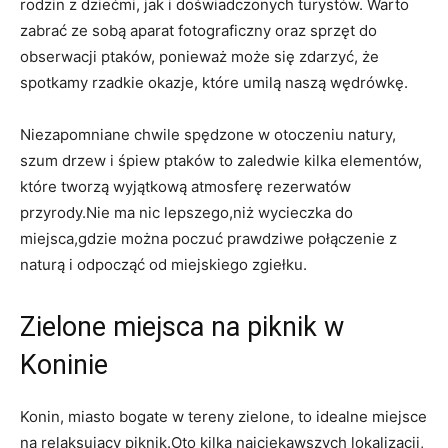
rodzin z dziećmi, jak i doświadczonych ‍turystów. Warto
zabrać ze⁢ sobą aparat fotograficzny oraz sprzęt do
obserwacji ptaków, ponieważ może się zdarzyć, że⁢
spotkamy ‌rzadkie ⁢okazje, które ⁤umilą naszą wędrówkę.
Niezapomniane chwile spędzone w otoczeniu⁢ natury,
szum drzew i śpiew ptaków to zaledwie kilka ​elementów,
które tworzą wyjątkową ⁣atmosferę rezerwatów
przyrody.Nie ma⁣ nic lepszego,niż wycieczka do
miejsca,gdzie można ⁤poczuć prawdziwe połączenie‍ z
naturą ​i odpocząć⁢ od miejskiego zgiełku.
Zielone miejsca na piknik w
Koninie
Konin, miasto bogate w ⁣tereny zielone, to​ idealne miejsce
na relaksujący piknik.Oto kilka⁣ najciekawszych lokalizacji,