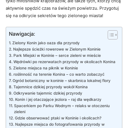
‌tylko miłośników krajobrazów, ale‍ także tych, którzy chcą‍
aktywnie⁢ spędzić ​czas ‍na świeżym powietrzu. Przygotuj
się na odkrycie sekretów tego zielonego miasta!
Nawigacja:
Zielony Konin ⁤jako ‌oaza dla przyrody
Najlepsze⁢ ścieżki rowerowe‍ w Zielonym Koninie
Park Miejski w Koninie – serce ‌zieleni w mieście
Wędrówki po rezerwatach‌ przyrody w okolicach Konina
Zielone miejsca na piknik w Koninie
roślinność ​na terenie Konina – co warto ​zobaczyć
Ogród ⁤botaniczny w‌ koninie – skarbnica lokalnej ‍flory
Tajemnice dzikiej przyrody wokół Konina
Odkrywanie ‍tajemnic dzikiej przyrody
Konin i⁣ jej otaczające jeziora – raj⁢ dla wędkarzy
Spacerkiem po Parku Wodnym – relaks ⁢w otoczeniu
zieleni
Gdzie obserwować ptaki‌ w ⁣Koninie i okolicach?
Najlepsze ⁣miejsca do ⁤fotografowania przyrody⁢ w