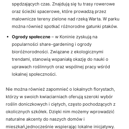
spędzających czas. Znajdują się ‍tu trasy rowerowe
⁢oraz ścieżki spacerowe, które⁣ prowadzą przez
malownicze tereny zielone nad rzeką Warta. ​W parku
można również spotkać różnorodne⁤ gatunki ​ptaków.
Ogrody społeczne
– ⁢w Koninie zyskują⁣ na
popularności share-gardening i ⁤ogrody
bioróżnorodności. Związane z ekologicznymi
trendami, stanowią wspaniałą okazję ​do ​nauki o
uprawach ⁤roślinnych oraz wspólnej pracy wśród
lokalnej⁤ społeczności.
Nie​ można również⁤ zapomnieć o lokalnych florystach,
którzy w⁤ swoich kwiaciarniach oferują ‍szeroki wybór
roślin⁢ doniczkowych i ciętych, często pochodzących z
okolicznych szkółek.⁤ Dzięki ⁢nim możemy‍ wprowadzić
naturalne akcenty do ⁤naszych‌ domów i
mieszkań,jednocześnie wspierając lokalne⁣ inicjatywy.