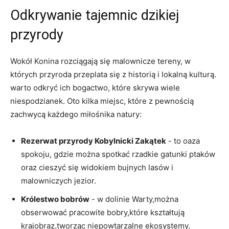
Odkrywanie ‍tajemnic dzikiej
przyrody
Wokół Konina ‌rozciągają się ​malownicze tereny, ‌w
których przyroda ⁢przeplata⁣ się z historią i lokalną kulturą.
warto odkryć ich bogactwo, które skrywa wiele​
niespodzianek. Oto kilka miejsc,⁣ które z pewnością⁢
zachwycą każdego miłośnika natury:
Rezerwat przyrody Kobylnicki Zakątek
⁣- to oaza
spokoju, gdzie​ można spotkać rzadkie gatunki⁣ ptaków
oraz cieszyć się widokiem ​bujnych lasów i
malowniczych jezior.
Królestwo bobrów
‌- w dolinie Warty,można
obserwować pracowite bobry,które ​kształtują
krajobraz,tworząc niepowtarzalne ekosystemy.