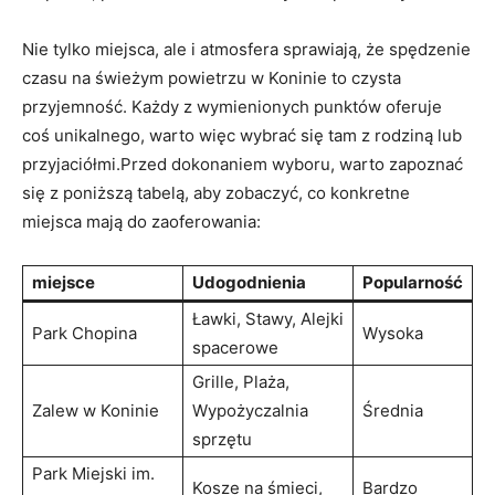
Nie tylko miejsca,‌ ale i atmosfera sprawiają, ‍że spędzenie
czasu na⁤ świeżym powietrzu w​ Koninie to czysta
przyjemność. Każdy z wymienionych punktów oferuje
coś ⁣unikalnego, ​warto ‍więc wybrać się⁢ tam z ‍rodziną‌ lub
przyjaciółmi.Przed dokonaniem wyboru, warto⁣ zapoznać
‍się z poniższą tabelą, aby⁢ zobaczyć, co ‌konkretne
miejsca mają ‌do zaoferowania:
miejsce
Udogodnienia
Popularność
Ławki, Stawy, Alejki
Park Chopina
Wysoka
⁤spacerowe
Grille, Plaża,
Zalew w Koninie
Wypożyczalnia
Średnia
sprzętu
Park Miejski‌ im. ​
Kosze na⁢ śmieci,
Bardzo