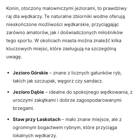
Konin, otoczony​ malowniczymi jeziorami, to prawdziwy
raj dla wędkarzy.​ Te naturalne zbiorniki wodne oferują
nieskończone możliwości wędkarskie, przyciągając
zarówno amatorów, jak ⁤i doświadczonych miłośników
tego ​sportu. W okolicach miasta można‌ znaleźć kilka
kluczowych miejsc, które ⁢zasługują⁤ na szczególną ​
uwagę.
Jezioro​ Górskie
– znane z licznych gatunków‍ ryb,
takich ‌jak‌ szczupak, węgorz czy sandacz.
Jezioro Dąbie
– idealne ‌do‍ spokojnego wędkowania, z
uroczymi zakątkami i dobrze zagospodarowanymi
brzegami.
Staw przy Łaskotach
– mało ⁣znane miejsce, ale z
ogromnym ​bogactwem rybnym, które ⁢przyciąga⁤
lokalnych wędkarzy.