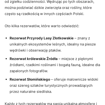
⁣od zgiełku codzienności. Wędrując po tych ‌obszarach,
można⁤ podziwiać dzikie⁣ zwierzęta ​oraz rośliny, które
często są rzadkością ⁤w⁢ innych częściach Polski.
Oto kilka rezerwatów, które warto odwiedzić:
Rezerwat Przyrody Lasy‍ Złotkowskie
– znany​ z
unikalnych ekosystemów leśnych, ⁤idealny na piesze
wędrówki i obserwację ptaków.
Rezerwat królewskie ⁢Źródła
– miejsce z ⁢pięknymi
źródłami, rzadkimi⁤ roślinami i bogatą fauną, idealne dla
zapalonych fotografów.
Rezerwat Słomińskiego
– oferuje malownicze widoki‌
oraz ⁢szereg ⁣szlaków turystycznych prowadzących
przez naturalne siedliska.
Każdy⁤ z⁤ tych rezerwatów ma swoją unikalną atmosferę⁤ i ​