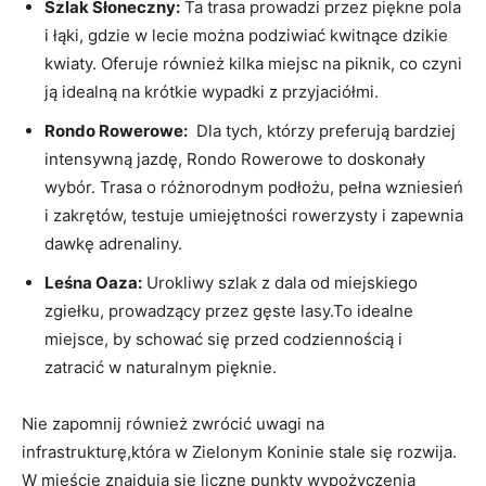
Szlak ⁢Słoneczny:
⁤Ta trasa prowadzi przez⁢ piękne pola
i łąki, gdzie ⁢w lecie można‌ podziwiać kwitnące dzikie
kwiaty. Oferuje również kilka miejsc na piknik,‌ co czyni
ją idealną‍ na krótkie wypadki z przyjaciółmi.
Rondo Rowerowe:
⁣ Dla tych, ​którzy‍ preferują bardziej​
intensywną jazdę, Rondo Rowerowe to doskonały
⁢wybór. Trasa o różnorodnym podłożu, pełna wzniesień
i zakrętów, testuje umiejętności rowerzysty ⁢i zapewnia‍
dawkę adrenaliny.
Leśna Oaza:
Urokliwy szlak z dala od miejskiego
⁢zgiełku, prowadzący ⁣przez gęste‍ lasy.To idealne
miejsce, by schować się przed codziennością i
zatracić ⁢w naturalnym pięknie.
Nie ‍zapomnij również zwrócić uwagi na
infrastrukturę,która w Zielonym ‍Koninie stale⁢ się ​rozwija.⁢
W mieście‌ znajdują się liczne ⁤punkty wypożyczenia