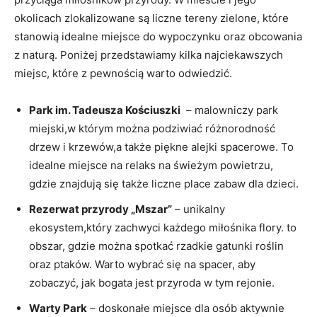
okolicach ​zlokalizowane są liczne tereny⁢ zielone,⁢ które ​
stanowią idealne miejsce do wypoczynku‍ oraz⁢ obcowania
z naturą. Poniżej ⁢przedstawiamy kilka najciekawszych
miejsc, które z pewnością warto odwiedzić.
Park im. Tadeusza Kościuszki
⁣ – malowniczy park​
miejski,w ⁢którym ⁣można⁤ podziwiać różnorodność
drzew ⁤i krzewów,a także‍ piękne alejki spacerowe. To
idealne miejsce ‍na relaks na świeżym‌ powietrzu,
⁤gdzie znajdują się także liczne ​place zabaw ‍dla dzieci.
Rezerwat‌ przyrody „Mszar”
– unikalny
ekosystem,który zachwyci każdego‍ miłośnika ​flory. to​
obszar, ⁤gdzie można spotkać rzadkie gatunki roślin
oraz ⁤ptaków.⁣ Warto wybrać się na spacer, aby⁤
zobaczyć, jak bogata jest przyroda w tym⁣ rejonie.
Warty Park
– doskonałe miejsce dla osób aktywnie