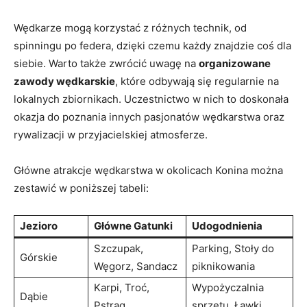
Wędkarze mogą ‌korzystać z ⁣różnych technik, od​
spinningu po federa, ⁤dzięki‍ czemu ‌każdy⁤ znajdzie coś dla​
siebie. Warto ‌także zwrócić‌ uwagę na
organizowane
zawody wędkarskie
, które odbywają się regularnie na
lokalnych zbiornikach. ​Uczestnictwo w nich to doskonała⁤
okazja ​do​ poznania innych pasjonatów wędkarstwa oraz
rywalizacji⁤ w przyjacielskiej atmosferze.
Główne atrakcje wędkarstwa w⁣ okolicach Konina można
zestawić w poniższej tabeli:
Jezioro
Główne Gatunki
Udogodnienia
Szczupak,
Parking,⁢ Stoły do
Górskie
‌Węgorz, Sandacz
piknikowania
Karpi, Troć,
Wypożyczalnia
Dąbie
⁣Pstrąg
sprzętu, Ławki