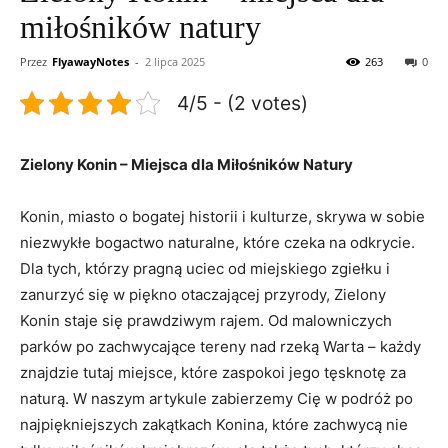
miłośników natury
Przez
FlyawayNotes
-
2 lipca 2025
263
0
4/5 - (2 votes)
Zielony Konin – Miejsca dla Miłośników‌ Natury
Konin, miasto o bogatej historii i kulturze, skrywa w sobie⁢
niezwykłe bogactwo​ naturalne, które czeka⁤ na ‍odkrycie.
Dla tych, którzy pragną​ uciec od miejskiego zgiełku i
zanurzyć się w piękno otaczającej ‍przyrody, Zielony
Konin ‍staje się prawdziwym rajem. Od malowniczych
parków po ⁤zachwycające tereny ‍nad‍ rzeką Warta – każdy
znajdzie tutaj⁤ miejsce, które zaspokoi jego tęsknotę⁤ za
naturą. W ⁢naszym artykule⁤ zabierzemy Cię​ w podróż po
najpiękniejszych zakątkach Konina, które zachwycą nie