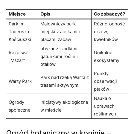
Miejsce
Opis
Co ​zobaczyć?
Park im.
Malowniczy park
Różnorodność
Tadeusza
miejski⁤ z alejkami i
drzew,
Kościuszki
placami zabaw
kwietników
obszar z rzadkimi
Rezerwat
Unikalne
‌gatunkami roślin i
„Mszar”
ekosystemy
ptaków
Punkty
Park⁣ nad rzeką Warta z
Warty Park
obserwacji
trasami aktywnymi
ptaków
Nauka o
Ogrody
Inicjatywy ekologiczne
uprawach
społeczne
w mieście
roślinnych
Ogród ⁤botaniczny w‌ koninie –