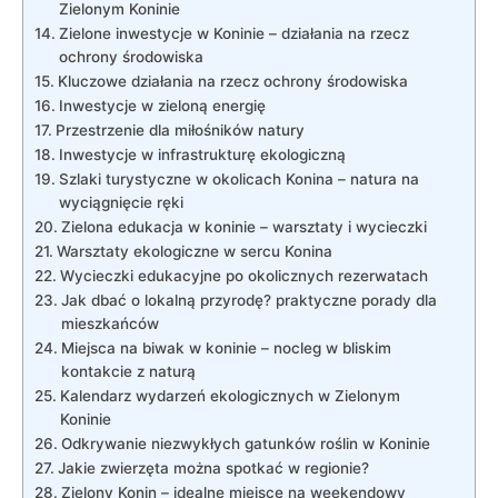
Zielonym Koninie
Zielone inwestycje w‍ Koninie – działania na rzecz
ochrony​ środowiska
Kluczowe działania na rzecz ochrony środowiska
Inwestycje⁤ w ‌zieloną energię
Przestrzenie dla miłośników natury
Inwestycje w infrastrukturę ekologiczną
Szlaki turystyczne‍ w okolicach ‌Konina – natura na
wyciągnięcie ręki
Zielona ​edukacja ‍w koninie – warsztaty i wycieczki
Warsztaty ekologiczne w sercu Konina
Wycieczki edukacyjne po ⁢okolicznych rezerwatach
Jak dbać ​o lokalną⁢ przyrodę? praktyczne ‍porady dla
mieszkańców
Miejsca ⁢na⁢ biwak w koninie –⁤ nocleg w bliskim
kontakcie⁢ z naturą
Kalendarz⁢ wydarzeń ekologicznych w Zielonym
⁢Koninie
Odkrywanie niezwykłych gatunków roślin w Koninie
Jakie ⁣zwierzęta można spotkać w regionie?
Zielony Konin – idealne ‌miejsce na weekendowy