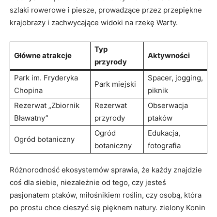
szlaki rowerowe i piesze, prowadzące przez przepiękne
krajobrazy⁤ i zachwycające ⁤widoki na rzekę⁣ Warty.
Typ
Główne⁣ atrakcje
Aktywności
przyrody
Park im. Fryderyka
Spacer, ​jogging,
Park miejski
Chopina
piknik
Rezerwat „Zbiornik ​
Rezerwat
Obserwacja
Bławatny”
przyrody
ptaków
Ogród
Edukacja,
Ogród botaniczny
botaniczny
fotografia
Różnorodność ‍ekosystemów sprawia, że każdy znajdzie
coś dla siebie, niezależnie ‍od tego, czy jesteś
pasjonatem ⁢ptaków, miłośnikiem roślin, czy osobą, która
po⁣ prostu chce cieszyć się pięknem natury. zielony Konin